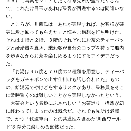
ＮＳ）で写真をシェアしたくなる見所が盛りだくさん
で、これだけ目玉があれば乗客が回遊するのは間違いな
い。
ところが、川西氏は「あれが実現すれば、お客様が確
実に歩き回ってもらえた」と悔やむ構想を打ち明けた。
それは１階と２階、３階のそれぞれにお茶のティーバッ
グと給湯器を置き、乗船客が自分のコップを持って船内
を歩きながらお茶を楽しめるようにするアイデアだっ
た。
「お湯は９５度と７０度の２種類を用意し、ティーバ
ッグをガチャポンで出す仕掛けも話し合われた」もの
の、給湯器でやけどをするリスクがあり、乗務員をそこ
に常時置くのは難しいことから実現しなかったという。
大茶会という名称にふさわしい「お茶巡り」構想が幻
に終わってしまったのは残念だ。それでも見所は満載
で、かつ「鉄道車両」との共通性を含めた“川西ワール
ド”を存分に楽しめる船旅だった。