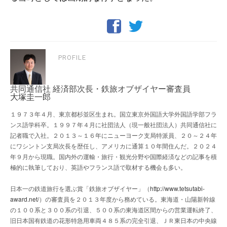
PROFILE
共同通信社 経済部次長・鉄旅オブザイヤー審査員
大塚圭一郎
１９７３年４月、東京都杉並区生まれ。国立東京外国語大学外国語学部フラ
ンス語学科卒。１９９７年４月に社団法人（現一般社団法人）共同通信社に
記者職で入社。２０１３～１６年にニューヨーク支局特派員、２０～２４年
にワシントン支局次長を歴任し、アメリカに通算１０年間住んだ。２０２４
年９月から現職。国内外の運輸・旅行・観光分野や国際経済などの記事を積
極的に執筆しており、英語やフランス語で取材する機会も多い。
日本一の鉄道旅行を選ぶ賞「鉄旅オブザイヤー」（
http://www.tetsutabi-
award.net/
）の審査員を２０１３年度から務めている。東海道・山陽新幹線
の１００系と３００系の引退、５００系の東海道区間からの営業運転終了、
旧日本国有鉄道の花形特急用車両４８５系の完全引退、ＪＲ東日本の中央線