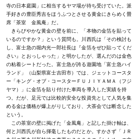
寺の日本庭園」に相当するヤマ場が待ち受けていた。派
手好きの豊臣秀吉をほうふつとさせる黄金にきらめく畳
席「茶室 金風庵」だ。
きらびやかな黄金の壁を前に、「本物の金箔を貼って
いるのですか？」という質問も。川西氏は「その検討も
し、富士急の堀内光一郎社長は『金箔をぜひ貼ってくだ
さい』とおっしゃった」と明かしたが、選んだのは金色
の粘着シートだった。富士急が誇る遊園地「富士急ハイ
ランド」（山梨県富士吉田市）では、ジェットコースタ
ー「キング・オブ・コースターＦＵＪＩＹＡＭＡ（フジ
ヤマ）」に金箔を貼り付けた車両を導入した実績を持
つ。だが、足元では比較的安全な投資先として人気を集
める金は価格が爆上がりしており、大茶会では断念した
という。
この茶室の壁に掲げた「金風庵」と記した掛け軸は、
何と川西氏が自ら揮毫したものだとか。すかさず「ＪＲ