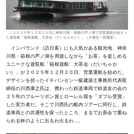
△２０２５年１２月２０日に神奈川県・箱根の芦ノ湖で営業運航が始まっ
た遊覧船「箱根遊船 大茶会（だいちゃかい）」（大塚圭一郎撮影）
インバウンド（訪日客）にも人気がある観光地、神奈
川県・箱根の芦ノ湖を周遊しながら「お茶」を楽しめる
ユニークな遊覧船「箱根遊船 大茶会（だいちゃか
い）」が２０２５年１２月２０日、営業運航を始めた。
デザインを担ったイチバンセン一級建築士事務所代表取
締役の川西康之氏は、携わった鉄道車両で鉄道友の会の
２５年のブルーリボン賞とローレル賞を「ダブル受賞」
した実力者だ。そこで川西氏の船内ツアーに同行し、鉄
道車両との共通性を探ったところ、まるでお茶会で重ね
られる杯のように出るわ出るわ…。