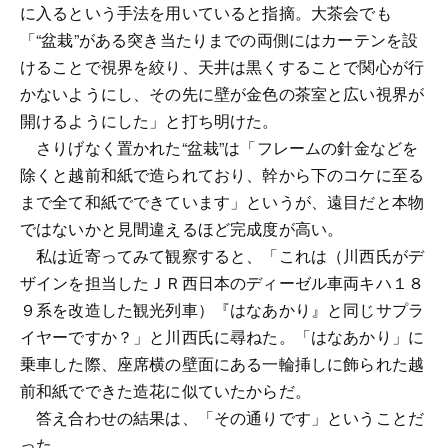
に入るという手法を用いていると指摘。大茶会でも
「“盆栽”がある突き当たりまでの両側にはカーテンを設
けることで視界を絞り、天井は黒くすることで関心が行
かないようにし、その先に壁が金色の茶室と広い視界が
開けるようにした」と打ち明けた。
さりげなく置かれた“盆栽”は「フレームの針金などを
除くと越前和紙で造られており、幹から下のコケに至る
まで全て和紙でできています」というが、遠目だと本物
ではないかと見間違えるほど完成度が高い。
私は近寄ってみて観察すると、「これは（川西氏がデ
ザインを担当したＪＲ西日本のディーゼル車両キハ１８
９系を改造した観光列車）『はなあかり』と同じサプラ
イヤーですか？」と川西氏に尋ねた。「はなあかり」に
乗車した際、座席横の壁面にある一輪挿しに飾られた越
前和紙でできた造花に似ていたからだ。
答え合わせの結果は、「その通りです」ということだ
った。