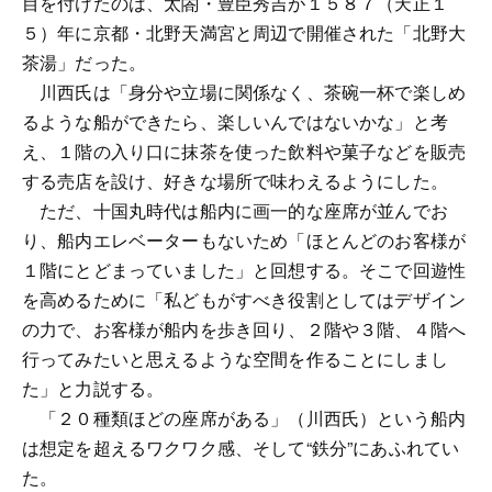
目を付けたのは、太閤・豊臣秀吉が１５８７（天正１
５）年に京都・北野天満宮と周辺で開催された「北野大
茶湯」だった。
川西氏は「身分や立場に関係なく、茶碗一杯で楽しめ
るような船ができたら、楽しいんではないかな」と考
え、１階の入り口に抹茶を使った飲料や菓子などを販売
する売店を設け、好きな場所で味わえるようにした。
ただ、十国丸時代は船内に画一的な座席が並んでお
り、船内エレベーターもないため「ほとんどのお客様が
１階にとどまっていました」と回想する。そこで回遊性
を高めるために「私どもがすべき役割としてはデザイン
の力で、お客様が船内を歩き回り、２階や３階、４階へ
行ってみたいと思えるような空間を作ることにしまし
た」と力説する。
「２０種類ほどの座席がある」（川西氏）という船内
は想定を超えるワクワク感、そして“鉄分”にあふれてい
た。