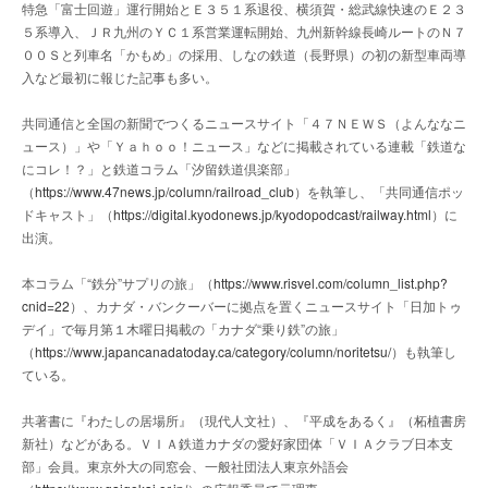
特急「富士回遊」運行開始とＥ３５１系退役、横須賀・総武線快速のＥ２３
５系導入、ＪＲ九州のＹＣ１系営業運転開始、九州新幹線長崎ルートのＮ７
００Ｓと列車名「かもめ」の採用、しなの鉄道（長野県）の初の新型車両導
入など最初に報じた記事も多い。
共同通信と全国の新聞でつくるニュースサイト「４７ＮＥＷＳ（よんななニ
ュース）」や「Ｙａｈｏｏ！ニュース」などに掲載されている連載「鉄道な
にコレ！？」と鉄道コラム「汐留鉄道倶楽部」
（
https://www.47news.jp/column/railroad_club
）を執筆し、「共同通信ポッ
ドキャスト」（
https://digital.kyodonews.jp/kyodopodcast/railway.html
）に
出演。
本コラム「“鉄分”サプリの旅」（
https://www.risvel.com/column_list.php?
cnid=22
）、カナダ・バンクーバーに拠点を置くニュースサイト「日加トゥ
デイ」で毎月第１木曜日掲載の「カナダ“乗り鉄”の旅」
（
https://www.japancanadatoday.ca/category/column/noritetsu/
）も執筆し
ている。
共著書に『わたしの居場所』（現代人文社）、『平成をあるく』（柘植書房
新社）などがある。ＶＩＡ鉄道カナダの愛好家団体「ＶＩＡクラブ日本支
部」会員。東京外大の同窓会、一般社団法人東京外語会