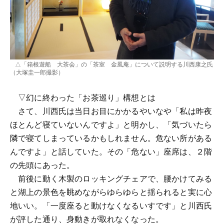
△「箱根遊船 大茶会」の「茶室 金風庵」について説明する川西康之氏
（大塚圭一郎撮影）
▽幻に終わった「お茶巡り」構想とは
さて、川西氏は当日お目にかかるやいなや「私は昨夜
ほとんど寝ていないんですよ」と明かし、「気づいたら
隣で寝てしまっているかもしれません。危ない所がある
んですよ」と話していた。その「危ない」座席は、２階
の先頭にあった。
前後に動く木製のロッキングチェアで、腰かけてみる
と湖上の景色を眺めながらゆらゆらと揺られると実に心
地いい。「一度座ると動けなくなるいすです」と川西氏
が評した通り、身動きが取れなくなった。