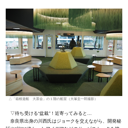
△「箱根遊船 大茶会」の１階の船室（大塚圭一郎撮影）
▽待ち受ける“盆栽”！近寄ってみると…
奈良県出身の川西氏はジョークを交えながら、開発秘