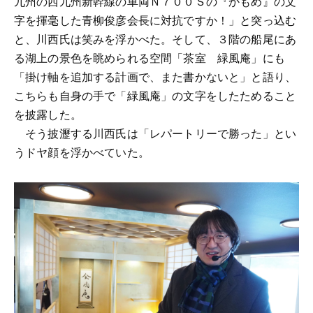
九州の西九州新幹線の車両Ｎ７００Ｓの『かもめ』の文
字を揮毫した青柳俊彦会長に対抗ですか！」と突っ込む
と、川西氏は笑みを浮かべた。そして、３階の船尾にあ
る湖上の景色を眺められる空間「茶室 緑風庵」にも
「掛け軸を追加する計画で、また書かないと」と語り、
こちらも自身の手で「緑風庵」の文字をしたためること
を披露した。
そう披瀝する川西氏は「レパートリーで勝った」とい
うドヤ顔を浮かべていた。