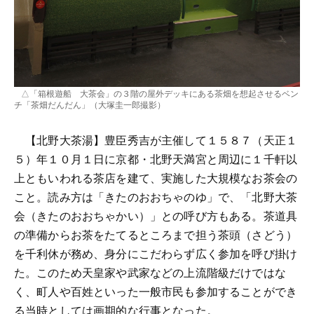
△「箱根遊船 大茶会」の３階の屋外デッキにある茶畑を想起させるベン
チ「茶畑だんだん」（大塚圭一郎撮影）
【北野大茶湯】豊臣秀吉が主催して１５８７（天正１
５）年１０月１日に京都・北野天満宮と周辺に１千軒以
上ともいわれる茶店を建て、実施した大規模なお茶会の
こと。読み方は「きたのおおちゃのゆ」で、「北野大茶
会（きたのおおちゃかい）」との呼び方もある。茶道具
の準備からお茶をたてるところまで担う茶頭（さどう）
を千利休が務め、身分にこだわらず広く参加を呼び掛け
た。このため天皇家や武家などの上流階級だけではな
く、町人や百姓といった一般市民も参加することができ
る当時としては画期的な行事となった。