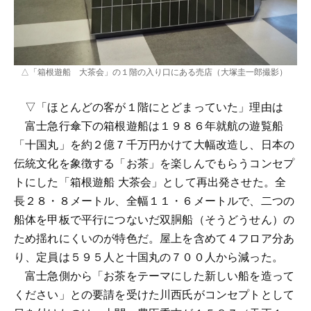
△「箱根遊船 大茶会」の１階の入り口にある売店（大塚圭一郎撮影）
▽「ほとんどの客が１階にとどまっていた」理由は
富士急行傘下の箱根遊船は１９８６年就航の遊覧船
「十国丸」を約２億７千万円かけて大幅改造し、日本の
伝統文化を象徴する「お茶」を楽しんでもらうコンセプ
トにした「箱根遊船 大茶会」として再出発させた。全
長２８・８メートル、全幅１１・６メートルで、二つの
船体を甲板で平行につないだ双胴船（そうどうせん）の
ため揺れにくいのが特色だ。屋上を含めて４フロア分あ
り、定員は５９５人と十国丸の７００人から減った。
富士急側から「お茶をテーマにした新しい船を造って
ください」との要請を受けた川西氏がコンセプトとして