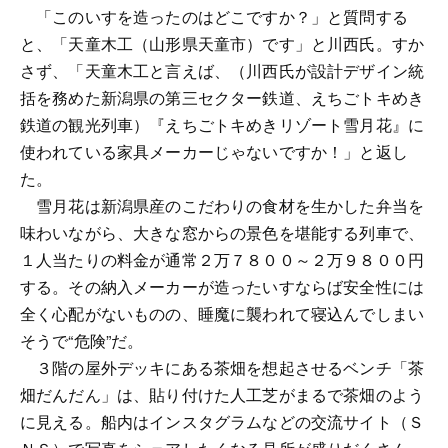
「このいすを造ったのはどこですか？」と質問する
と、「天童木工（山形県天童市）です」と川西氏。すか
さず、「天童木工と言えば、（川西氏が設計デザイン統
括を務めた新潟県の第三セクター鉄道、えちごトキめき
鉄道の観光列車）『えちごトキめきリゾート雪月花』に
使われている家具メーカーじゃないですか！」と返し
た。
雪月花は新潟県産のこだわりの食材を生かした弁当を
味わいながら、大きな窓からの景色を堪能する列車で、
１人当たりの料金が通常２万７８００～２万９８００円
する。その納入メーカーが造ったいすならば安全性には
全く心配がないものの、睡魔に襲われて寝込んでしまい
そうで“危険”だ。
３階の屋外デッキにある茶畑を想起させるベンチ「茶
畑だんだん」は、貼り付けた人工芝がまるで茶畑のよう
に見える。船内はインスタグラムなどの交流サイト（Ｓ