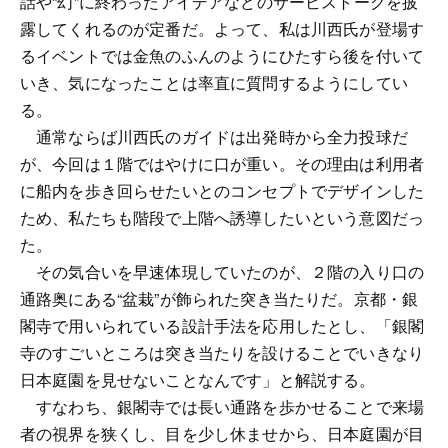
話や“幻”に終わったアイデアなどのサービストークを披
露してくれるのが定番だ。よって、私は川西氏が登場す
るイベントでは金魚のふんのようにひたすら後を付いて
いき、気になったことは率直に質問するようにしてい
る。
通常ならば川西氏のガイドは出発時から全力投球だ
が、今回は１階ではやけに口が重い。その理由は利用者
に船内を歩き回らせたいとのコンセプトでデザインした
ため、私たちも階段で上階へ誘導したいという意図だっ
た。
その気合いを早速体現していたのが、２階の入り口の
通路奥にある“盆栽”が飾られた突き当たりだ。京都・銀
閣寺で用いられている設計手法を応用したとし、「銀閣
寺のすごいところは突き当たりを設けることでいきなり
日本庭園を見せないことなんです」と解説する。
すなわち、銀閣寺では長い通路を歩かせることで来場
者の視界を狭くし、目を少し休ませから、日本庭園が目