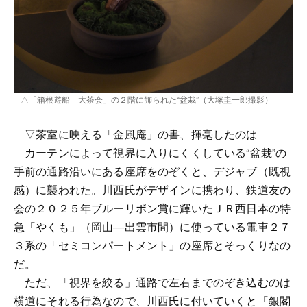
△「箱根遊船 大茶会」の２階に飾られた“盆栽”（大塚圭一郎撮影）
▽茶室に映える「金風庵」の書、揮毫したのは
カーテンによって視界に入りにくくしている“盆栽”の
手前の通路沿いにある座席をのぞくと、デジャブ（既視
感）に襲われた。川西氏がデザインに携わり、鉄道友の
会の２０２５年ブルーリボン賞に輝いたＪＲ西日本の特
急「やくも」（岡山―出雲市間）に使っている電車２７
３系の「セミコンパートメント」の座席とそっくりなの
だ。
ただ、「視界を絞る」通路で左右までのぞき込むのは
横道にそれる行為なので、川西氏に付いていくと「銀閣