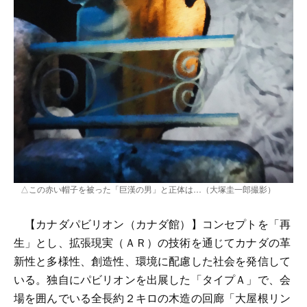
△この赤い帽子を被った「巨漢の男」と正体は…（大塚圭一郎撮影）
【カナダパビリオン（カナダ館）】コンセプトを「再
生」とし、拡張現実（ＡＲ）の技術を通じてカナダの革
新性と多様性、創造性、環境に配慮した社会を発信して
いる。独自にパビリオンを出展した「タイプＡ」で、会
場を囲んでいる全長約２キロの木造の回廊「大屋根リン