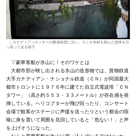
△カナディアンロッキーの断崖絶壁に沿い、ＳＬが木材を積んだ貨車を引
っ張って走る様子
▽豪華客船が氷山に！そのワケとは
大都市部が映し出される氷山の造形物では、貨物鉄道
大手カナディアン・ナショナル鉄道（ＣＮ）が同国最大
都市トロントに１９７６年に建てた自立式電波塔「ＣＮ
タワー」（高さ約５５３・３３メートル）が存在感を発
揮している。ヘリコプターが飛び回ったり、コンサート
会場で観客がステージに声援を送ったりという都会の喧
噪に身を置いて周囲を見回していると「危ない！」と声
を上げそうになった。
なんと豪華客船が氷山に突っ込んでいるではないか。