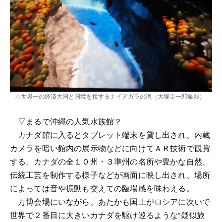
△世界一の経済大国と国境を接するナイアガラの滝（大塚圭一郎撮影）
▽まるで沖縄の人気水族館？
カナダ館に入るとタブレット端末を貸し出され、内蔵
カメラを暗い館内の展示物などに向けてＡＲ技術で観賞
する。カナダの全１０州・３準州の名所や豊かな自然、
伝統工芸を制作する様子などが画面に映し出され、場所
によっては音や振動も交えての臨場感を味わえる。
万博会場にいながら、あたかも国土がロシアに次いで
世界で２番目に大きいカナダを駆け巡るような“疑似旅