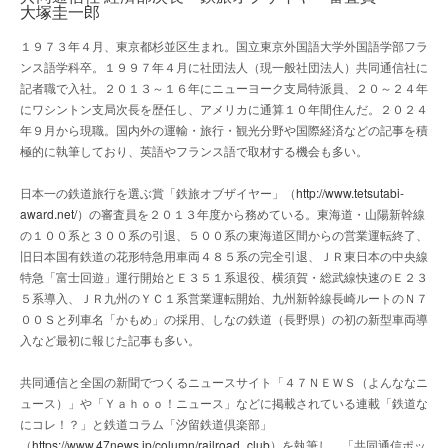
大塚圭一郎
１９７３年４月、東京都杉並区生まれ。国立東京外国語大学外国語学部フラ
ンス語学科卒。１９９７年４月に社団法人（現一般社団法人）共同通信社に
記者職で入社。２０１３～１６年にニューヨーク支局特派員、２０～２４年
にワシントン支局次長を歴任し、アメリカに通算１０年間住んだ。２０２４
年９月から現職。国内外の運輸・旅行・観光分野や国際経済などの記事を積
極的に執筆しており、英語やフランス語で取材する機会も多い。
日本一の鉄道旅行を選ぶ賞「鉄旅オブザイヤー」（
http://www.tetsutabi-
award.net/
）の審査員を２０１３年度から務めている。東海道・山陽新幹線
の１００系と３００系の引退、５００系の東海道区間からの営業運転終了、
旧日本国有鉄道の花形特急用車両４８５系の完全引退、ＪＲ東日本の中央線
特急「富士回遊」運行開始とＥ３５１系退役、横須賀・総武線快速のＥ２３
５系導入、ＪＲ九州のＹＣ１系営業運転開始、九州新幹線長崎ルートのＮ７
００Ｓと列車名「かもめ」の採用、しなの鉄道（長野県）の初の新型車両導
入など最初に報じた記事も多い。
共同通信と全国の新聞でつくるニュースサイト「４７ＮＥＷＳ（よんななニ
ュース）」や「Ｙａｈｏｏ！ニュース」などに掲載されている連載「鉄道な
にコレ！？」と鉄道コラム「汐留鉄道倶楽部」
（
https://www.47news.jp/column/railroad_club
）を執筆し、「共同通信ポッ