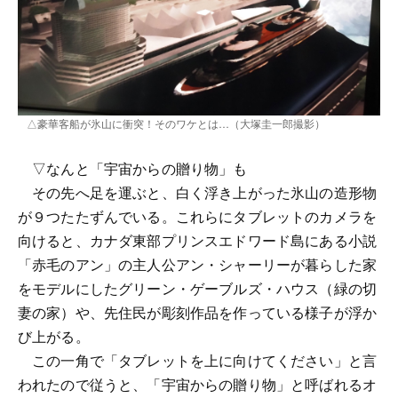
△豪華客船が氷山に衝突！そのワケとは…（大塚圭一郎撮影）
▽なんと「宇宙からの贈り物」も
その先へ足を運ぶと、白く浮き上がった氷山の造形物
が９つたたずんでいる。これらにタブレットのカメラを
向けると、カナダ東部プリンスエドワード島にある小説
「赤毛のアン」の主人公アン・シャーリーが暮らした家
をモデルにしたグリーン・ゲーブルズ・ハウス（緑の切
妻の家）や、先住民が彫刻作品を作っている様子が浮か
び上がる。
この一角で「タブレットを上に向けてください」と言
われたので従うと、「宇宙からの贈り物」と呼ばれるオ