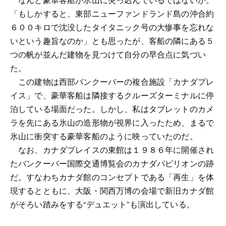
「もしかすると、東部ニューファンドランド島の沖合約
６００キロで沈没したタイタニック号の大惨事を忘れな
いという趣旨なのか」とも思ったが、客船の隣にある５
つの帆が並んだ建物を見つけて自分の早合点に気づい
た。
この建物は西部バンクーバーの複合施設「カナダプレ
イス」で、豪華客船は隣接するクルーズターミナルに停
泊している場面だった。しかし、私はタブレットのカメ
ラを先にある氷山の造形物が視界に入ったため、まるで
氷山に衝突する豪華客船のように映っていたのだ。
なお、カナダプレイスの東館は１９８６年に開催され
たバンクーバー国際交通博覧会のカナダパビリオンの跡
だ。すなわちカナダ館のコンセプトである「再生」を体
現するとともに、大阪・関西万博の会場で新旧カナダ館
がそろい踏みをする“デュエット”も演出している。