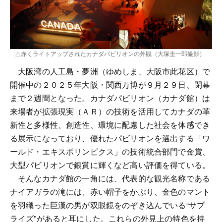
△赤くライトアップされたカナダパビリオンの外観（大塚圭一郎撮影）
大阪湾の人工島・夢洲（ゆめしま、大阪市此花区）で
開催中の２０２５年大阪・関西万博が９月２９日、閉幕
まで２週間となった。カナダパビリオン（カナダ館）は
来場者が拡張現実（ＡＲ）の技術を活用してカナダの革
新性と多様性、創造性、環境に配慮した社会を体感でき
る展示になっており、優れたパビリオンを選出する「ワ
ールド・エキスポリンピクス」の技術統合部門で金賞、
大型パビリオンで銀賞に輝くなど高い評価を得ている。
そんなカナダ館の一角には、代表的な観光名称である
ナイアガラの滝には、赤い帽子をかぶり、金色のマント
を羽織った巨漢の男が双眼鏡をのぞき込んでいる“サプ
ライズ”があると耳にした。これらの外見上の特色を持