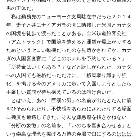
男の正体だ。
私は勤務先のニューヨーク支局駐在中だった２０１４
年、妻子と共にナイアガラの滝に隣接した米国とカナダ
の国境を徒歩で渡ったことがある。全米鉄道旅客公社
（アムトラック）で国境を越えると運賃が爆上がりする
ためというセコい動機だったのを見透かされてか、カナ
ダの入国審査官に「どこのホテルを予約している？」
「所持金はいくらある？」などと訝しがられた。カナダ
への入国でも厳格だっただけに、「移民取り締まり強
化」を掲げる今のアメリカに歩いて入国しようとしたら
手厳しい質問が待ち構えているのは請け合いだ。
とはいえ、あの「巨漢の男」の名前が出たとたんに眉
をひそめられたり、不快感をあらわにされたりする場面
に幾度も遭遇してきた。そんな嫌悪感を招きかねない
「分断の象徴」の名前を、「いのちを響き合わせる」と
いう崇高な理念を掲げる万博の会場で口にするのははば