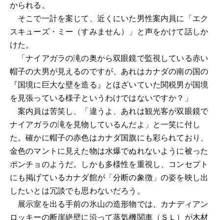
かられる。
そこで一計を案じて、近くにいた男性案内員に「エク
スキューズ・ミー（すみません）」と声をかけて話しか
けた。
「ナイアガラの滝の奥から双眼鏡で監視している赤い
帽子の大男が見えるのですが、あれはカナダの南の国の
『国境に巨大な壁を造る』とほざいていた関税男が国境
を見張っている様子というわけではないですか？」
案内員は苦笑し、「違うよ、あれは観光客が双眼鏡で
ナイアガラの滝を見物しているんだよ」と一笑に付し
た。確かに帽子の赤色はカナダ国旗にも彩られており、
金色のマントに見えた物は水爆でぬれないように被った
ポンチョのようだ。しかも多様性を重視し、コンセプト
にも掲げているカナダ館が「分断の象徴」の姿を映し出
したいとは冗談でも思わないだろう。
展示室を出る手前の氷山の造形物では、カナディアン
ロッキーの断崖絶壁に沿って蒸気機関車（ＳＬ）が木材