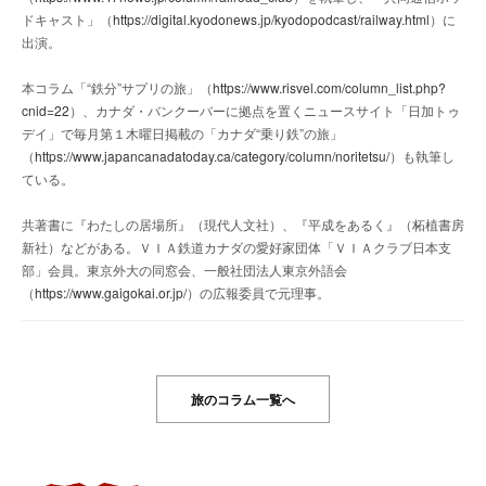
ドキャスト」（
https://digital.kyodonews.jp/kyodopodcast/railway.html
）に
出演。
本コラム「“鉄分”サプリの旅」（
https://www.risvel.com/column_list.php?
cnid=22
）、カナダ・バンクーバーに拠点を置くニュースサイト「日加トゥ
デイ」で毎月第１木曜日掲載の「カナダ“乗り鉄”の旅」
（
https://www.japancanadatoday.ca/category/column/noritetsu/
）も執筆し
ている。
共著書に『わたしの居場所』（現代人文社）、『平成をあるく』（柘植書房
新社）などがある。ＶＩＡ鉄道カナダの愛好家団体「ＶＩＡクラブ日本支
部」会員。東京外大の同窓会、一般社団法人東京外語会
（
https://www.gaigokai.or.jp/
）の広報委員で元理事。
旅のコラム一覧へ