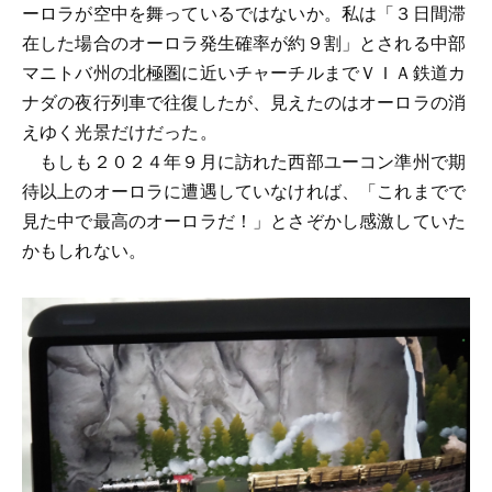
ーロラが空中を舞っているではないか。私は「３日間滞
在した場合のオーロラ発生確率が約９割」とされる中部
マニトバ州の北極圏に近いチャーチルまでＶＩＡ鉄道カ
ナダの夜行列車で往復したが、見えたのはオーロラの消
えゆく光景だけだった。
もしも２０２４年９月に訪れた西部ユーコン準州で期
待以上のオーロラに遭遇していなければ、「これまでで
見た中で最高のオーロラだ！」とさぞかし感激していた
かもしれない。