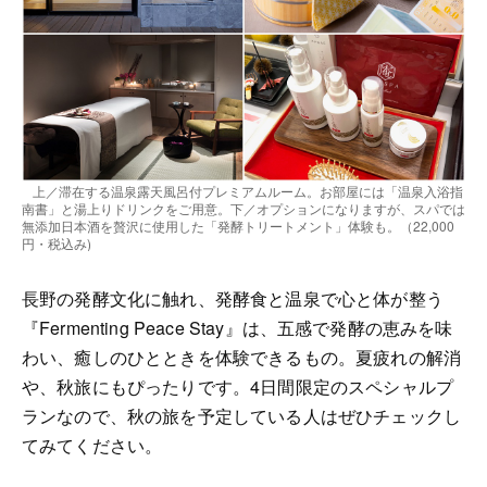
上／滞在する温泉露天風呂付プレミアムルーム。お部屋には「温泉入浴指
南書」と湯上りドリンクをご用意。下／オプションになりますが、スパでは
無添加日本酒を贅沢に使用した「発酵トリートメント」体験も。（22,000
円・税込み)
長野の発酵文化に触れ、発酵食と温泉で心と体が整う
『Fermenting Peace Stay』は、五感で発酵の恵みを味
わい、癒しのひとときを体験できるもの。夏疲れの解消
や、秋旅にもぴったりです。4日間限定のスペシャルプ
ランなので、秋の旅を予定している人はぜひチェックし
てみてください。