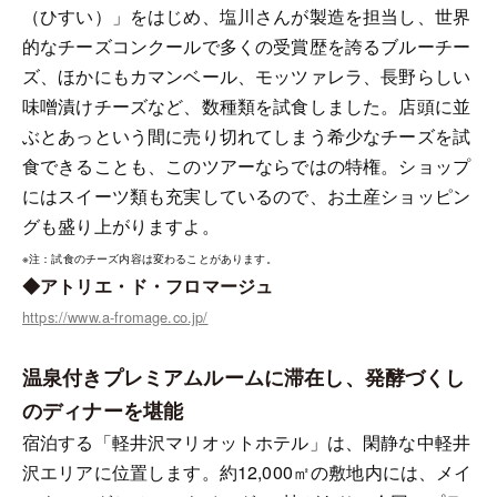
（ひすい）」をはじめ、塩川さんが製造を担当し、世界
的なチーズコンクールで多くの受賞歴を誇るブルーチー
ズ、ほかにもカマンベール、モッツァレラ、長野らしい
味噌漬けチーズなど、数種類を試食しました。店頭に並
ぶとあっという間に売り切れてしまう希少なチーズを試
食できることも、このツアーならではの特権。ショップ
にはスイーツ類も充実しているので、お土産ショッピン
グも盛り上がりますよ。
※注：試食のチーズ内容は変わることがあります。
◆アトリエ・ド・フロマージュ
https://www.a-fromage.co.jp/
温泉付きプレミアムルームに滞在し、発酵づくし
のディナーを堪能
宿泊する「軽井沢マリオットホテル」は、閑静な中軽井
沢エリアに位置します。約12,000㎡の敷地内には、メイ