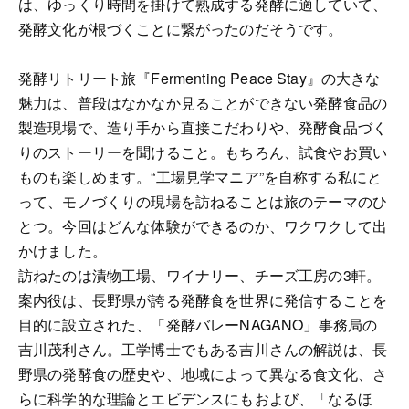
は、ゆっくり時間を掛けて熟成する発酵に適していて、
発酵文化が根づくことに繋がったのだそうです。
発酵リトリート旅『Fermenting Peace Stay』の大きな
魅力は、普段はなかなか見ることができない発酵食品の
製造現場で、造り手から直接こだわりや、発酵食品づく
りのストーリーを聞けること。もちろん、試食やお買い
ものも楽しめます。“工場見学マニア”を自称する私にと
って、モノづくりの現場を訪ねることは旅のテーマのひ
とつ。今回はどんな体験ができるのか、ワクワクして出
かけました。
訪ねたのは漬物工場、ワイナリー、チーズ工房の3軒。
案内役は、長野県が誇る発酵食を世界に発信することを
目的に設立された、「発酵バレーNAGANO」事務局の
吉川茂利さん。工学博士でもある吉川さんの解説は、長
野県の発酵食の歴史や、地域によって異なる食文化、さ
らに科学的な理論とエビデンスにもおよび、「なるほ