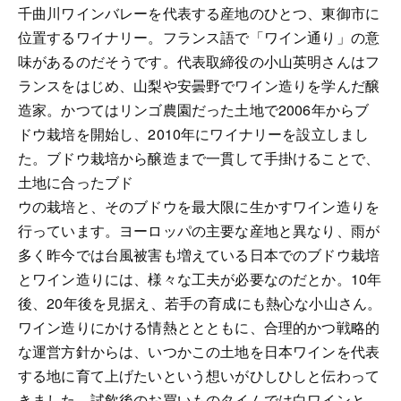
千曲川ワインバレーを代表する産地のひとつ、東御市に
位置するワイナリー。フランス語で「ワイン通り」の意
味があるのだそうです。代表取締役の小山英明さんはフ
ランスをはじめ、山梨や安曇野でワイン造りを学んだ醸
造家。かつてはリンゴ農園だった土地で2006年からブ
ドウ栽培を開始し、2010年にワイナリーを設立しまし
た。ブドウ栽培から醸造まで一貫して手掛けることで、
土地に合ったブド
ウの栽培と、そのブドウを最大限に生かすワイン造りを
行っています。ヨーロッパの主要な産地と異なり、雨が
多く昨今では台風被害も増えている日本でのブドウ栽培
とワイン造りには、様々な工夫が必要なのだとか。10年
後、20年後を見据え、若手の育成にも熱心な小山さん。
ワイン造りにかける情熱ととともに、合理的かつ戦略的
な運営方針からは、いつかこの土地を日本ワインを代表
する地に育て上げたいという想いがひしひしと伝わって
きました。試飲後のお買いものタイムでは白ワインと、