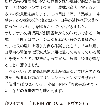
た野沢菜の食感や鮮やかな緑色を保つ独自の製法が自慢
で、「漬物グランプリ金賞」「農林水産大臣賞」など
数々の受賞歴を誇ります。この日は「匠」「熟成」「本
醸造」の3種類の野沢菜のほか、山芋の漬物や野沢菜を
使った生ふりかけを試食させていただきました。
オリジナルの野沢菜が創業当時からの味わいである「熟
成」、「匠」はフレッシュな食感がお好みの奥様のた
め、社長の塩川正徳さん自ら考案したもの、「本醸造」
は県内の醤油蔵に野沢菜漬け用に造ってもらっている醤
油を使ったもの。製法によって旨み、塩味、後味が異な
ることに驚きました。
「やまへい」の漬物は県内の土産物店などで購入できる
ほか、軽井沢駅前のプリンスショッピングプラザ内の
「信州そば やまへい」、小諸市内の「お食事処やまへ
い」などの食事処でも味わえます。
◎ワイナリー「Rue de Vin（リュードヴァン）」