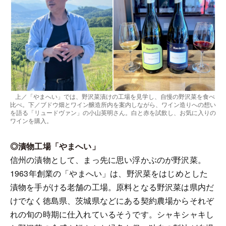
上／「やまへい」では、野沢菜漬けの工場を見学し、自慢の野沢菜を食べ
比べ。下／ブドウ畑とワイン醸造所内を案内しながら、ワイン造りへの想い
を語る「リュードヴァン」の小山英明さん。白と赤を試飲し、お気に入りの
ワインを購入。
◎漬物工場「やまへい」
信州の漬物として、まっ先に思い浮かぶのが野沢菜。
1963年創業の「やまへい」は、野沢菜をはじめとした
漬物を手がける老舗の工場。原料となる野沢菜は県内だ
けでなく徳島県、茨城県などにある契約農場からそれぞ
れの旬の時期に仕入れているそうです。シャキシャキし