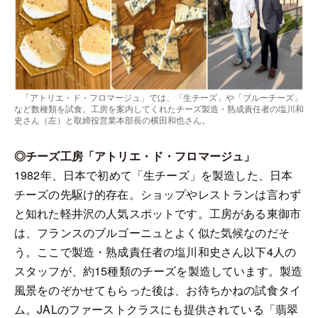
「アトリエ・ド・フロマージュ」では、「生チーズ」や「ブルーチーズ」
など数種類を試食。工房を案内してくれたチーズ製造・熟成責任者の塩川和
史さん（左）と取締役営業本部長の横田和也さん。
◎チーズ工房「アトリエ・ド・フロマージュ」
1982年、日本で初めて「生チーズ」を製造した、日本
チーズの先駆け的存在。ショップやレストランは言わず
と知れた軽井沢の人気スポットです。工房がある東御市
は、フランスのブルゴーニュとよく似た気候なのだそ
う。ここで製造・熟成責任者の塩川和史さん以下4人の
スタッフが、約15種類のチーズを製造しています。製造
風景をのぞかせてもらった後は、お待ちかねの試食タイ
ム。JALのファーストクラスにも提供されている「翡翠