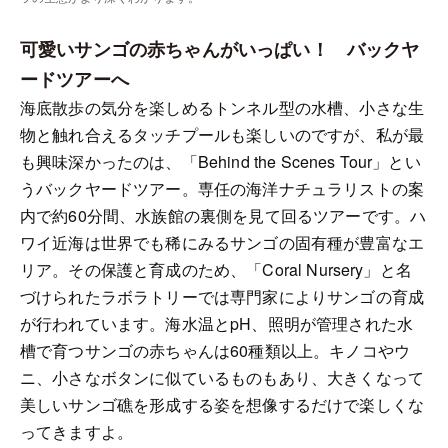
可愛いサンゴの赤ちゃんがいっぱい！ バックヤ
ードツアーへ
海底散歩の気分を楽しめるトンネル型の水槽、小さな生
物と触れ合えるタッチプールも楽しいのですが、私が最
も興味深かったのは、「Behind the Scenes Tour」とい
うバックヤードツアー。専任の海洋ナチュラリストの案
内で約60分間、水族館の裏側を見て回るツアーです。ハ
ワイ近海は世界でも稀にみるサンゴの固有種が豊富なエ
リア。その保護と育成のため、「Coral Nursery」と名
づけられたラボラトリーでは専門家によりサンゴの育成
が行われています。海水温とpH、照明が管理された水
槽で育つサンゴの赤ちゃんは60種類以上。キノコやウ
ニ、小さなボタンに似ているものもあり、大きくなって
美しいサンゴ礁を形成する姿を想像するだけで楽しくな
ってきますよ。