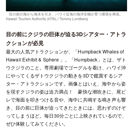
目の前の海から海水を引き、ハワイ近海の海洋生物が育つ環境を再現。
Hawaii Tourism Authority (HTA)／Tommy Lundberg
目の前にクジラの巨体が迫る3Dシアター・アトラ
クションが必見
最大の人気アトラクションが、「Humpback Whales of
Hawaii Exhibit & Sphere 」。「Humpback」とは、ザト
ウクジラのこと。専用劇場でゴーグルを着け、ハワイ沖
にやってくるザトウクジラの動きを3Dで鑑賞するシア
ター・アトラクションです。画像とはいえ、海中から姿
を現すクジラの姿は迫力満点！ 豪快な潮吹きに、尾ビ
レで海面を叩きつける音や、海中に共鳴する鳴き声も響
き、目の前に巨体が迫ってきたときには、思わずのけぞ
ってしまうほど。毎日30分ごとに上映されているので、
ぜひ体験してみてください。