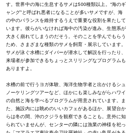
す。世界中の海に生息するサメは500種類以上。“海のギ
ャング”と呼ばれ悪者になることが多いサメですが、海
の中のバランスを維持するうえで重要な役割を果たして
います。彼らがいなければ海中の汚染が進み、生態系が
大きく崩れてしまうのだそう。そのことを学んでもらう
ため、さまざまな種類のサメを飼育・展示しています。
サメが泳ぐ水槽にダイバーが潜水して解説を行ったり、
来場者が参加できるちょっとスリリングなプログラムも
ありますよ。
水槽の前で行うヨガ体験、海洋生物学者と出かけるシュ
ノーケリングツアーなど、ほかにも楽しみながらハワイ
の自然と海を学べるプログラムが用意されています。ま
た、施設内には眺めのいいカフェがあるほか、展望台か
らは冬の間、沖のクジラを観察できることも。意外に知
られていませんが、センターの隣には漁業の神様を祀っ
た「マアラエア恵比寿金刀比羅神社」の赤い鳥居がある