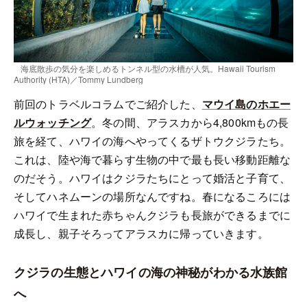
海底散歩の気分を楽しめるトンネル型の水槽が人気。Hawaii Tourism
Authority (HTA)／Tommy Lundberg
前回のトラベルコラムでご紹介した、
マウイ島のホエー
ルウォッチング
。冬の間、アラスカから4,800kmもの長
旅を経て、ハワイの海へやってくるザトウクジラたち。
これは、陸や海で暮らす生物の中で最も長い移動距離な
のだそう。ハワイはクジラたちにとって婚活と子育て、
そしてハネムーンの場所なんですね。春になるころには
ハワイで生まれた赤ちゃんクジラも長旅ができるまでに
成長し、親子そろってアラスカに帰っていきます。
クジラの生態とハワイの海の神秘がわかる水族館
へ