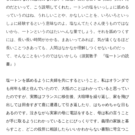
のだといって、こう説明してくれた。
一トンの塩をいっしょに舐める
っていうのはね、うれしいことや、かなしいことを、いろいろといっ
しょに経験するという意味なのよ。塩なんてたくさん使うものではな
いから、一トンというのはたいへんな量でしょう。それを舐めつくす
には、長い長い時間がかかる。まあいってみれば、気が遠くなるほど
長いことつきあっても、人間はなかなか理解しつくせないものだっ
て、そんなことをいうのではないかしら
（須賀敦子 『塩一トンの読
書』）
塩一トンを舐めるように夫婦を共にするということ。私はオランダで
も何年も彼と住んでいたので、大抵のことはわかっていると思ってい
たのですが、実際はフランスに移住後、大喧嘩を繰り返し、家を飛び
出しては田舎すぎて鹿に遭遇して引き返したり、はちゃめちゃな日も
あるのです。
泣きながら実家の母に電話をすると、母は私の言うこと
が手に取るようにわかっていることにびっくりです。義理の家族と暮
らすこと、
どこの役所に相談したらいいかわからない書類に苛立つこ