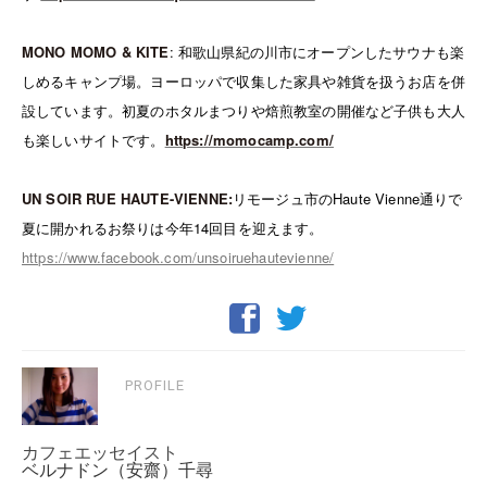
MONO MOMO & KITE
:
和歌山県紀の川市にオープンしたサウナも楽
しめるキャンプ場。ヨーロッパで収集した家具や雑貨を扱うお店を併
設しています。初夏のホタルまつりや焙煎教室の開催など子供も大人
も楽しいサイトです。
https://momocamp.com/
UN SOIR RUE HAUTE-VIENNE:
リモージュ市の
Haute Vienne
通りで
夏に開かれるお祭りは今年
14
回目を迎えます。
https://www.facebook.com/unsoiruehautevienne/
PROFILE
カフェエッセイスト
ベルナドン（安齋）千尋