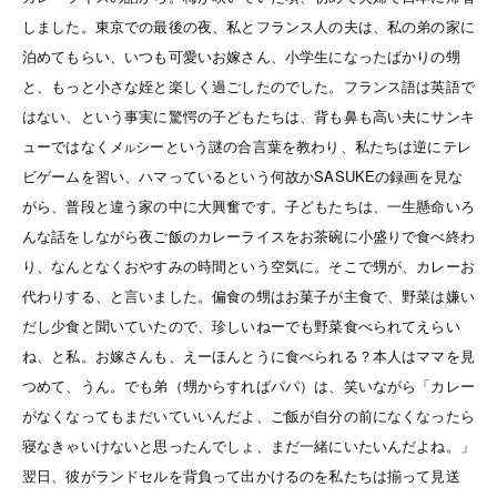
しました。東京での最後の夜、私とフランス人の夫は、私の弟の家に
泊めてもらい、いつも可愛いお嫁さん、小学生になったばかりの甥
と、もっと小さな姪と楽しく過ごしたのでした。フランス語は英語で
はない、という事実に驚愕の子どもたちは、背も鼻も高い夫にサンキ
ューではなくメ
シーという謎の合言葉を教わり、私たちは逆にテレ
ル
ビゲームを習い、ハマっているという何故かSASUKEの録画を見な
がら、普段と違う家の中に大興奮です。子どもたちは、
一生懸命いろ
んな話をしながら
夜ご飯のカレーライスをお茶碗に小盛りで食べ終わ
り、なんとなくおやすみの時間という空気に。そこで甥が、カレーお
代わりする、と言いました。
偏食の甥はお菓子が主食で、野菜は嫌い
だし少食と聞いていたので、珍しいねーでも野菜食べられてえらい
ね、と私。お嫁さんも、えーほんとうに食べられる？本人はママを見
つめて、うん。でも弟（甥からすればパパ）は、笑いながら「カレー
がなくなってもまだいていいんだよ、ご飯が自分の前になくなったら
寝なきゃいけないと思ったんでしょ、まだ一緒にいたいんだよね。」
翌日、彼がランドセルを背負って出かけるのを私たちは揃って見送