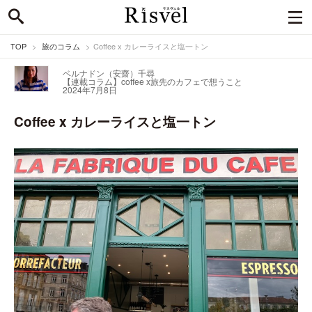
TOP
旅のコラム
Coffee x カレーライスと塩一トン
ベルナドン（安齋）千尋
【連載コラム】coffee x
旅先のカフェで想うこと
2024年7月8日
Coffee x カレーライスと塩一トン