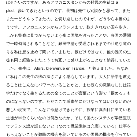
ばせたいのですが、あるアフガニスタンからの難民の生徒は a
pied、歩いてきたというのです。最初は先生も冗談かと思って、また
またーどうやってきたの、と切り返したのですが、どうやら本当のよ
うです。アフガニスタンからフランスまで、数えきれない国を歩き、
しかも警察に見つからないよう夜に国境を渡ったことや、各国の通関
で一時勾留されることなど、難民申請が受理されるまでの壮絶な道の
りを私は息を止めて聞いていました。彼だけではなく、他の難民の生
徒も同じ経験をしたようでお互いに盛り上がることなく納得していま
した。先生は、Alors, bienvenue en France、と答えました。ちなみ
に私はこの先生の懐の深さによく感心しています。大人に語学を教え
ることはこんなにパワーのいることかと、また彼らの職業なしには語
学だけでなく生きるための全てのことが言葉という形で「掴める」も
のにならないのです。ただここで感傷的にだけなってはいけないのが
悲しい現実で、こんなに命懸けできたのに、授業に真面目に出ている
生徒が半分くらいなのは何故なのか、そして国のシステムが学歴重視
でフランス語が話せないと（なので職業訓練は充実している）仕事を
もらえないことが難民の機会を剥いでいるのか国民の機会を守ってい