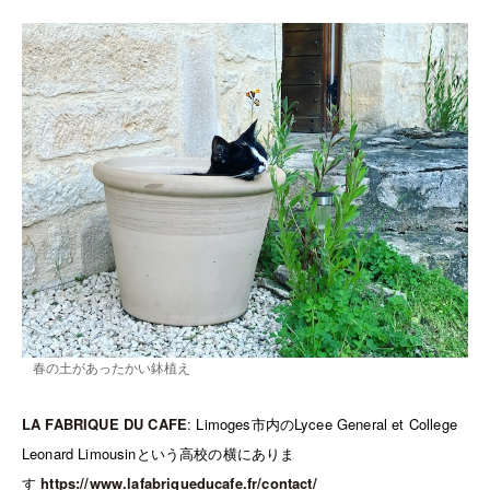
春の土があったかい鉢植え
LA FABRIQUE DU CAFE
:
Limoges
市内の
Lycee General et College
Leonard Limousin
という高校の横にありま
す
https://www.lafabriqueducafe.fr/contact/