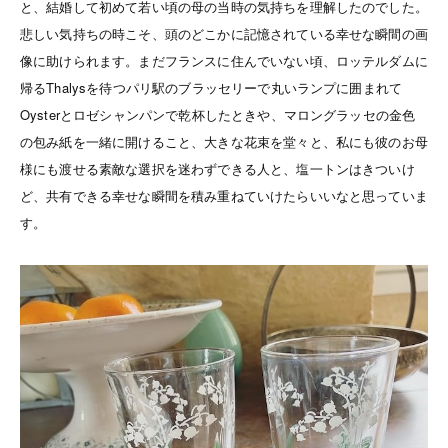
と、結婚して初めて若い頃の母の当時の気持ちを理解したのでした。
悲しい気持ちの時こそ、頭のどこかに記憶されている幸せな瞬間の画
像に助けられます。まだフランスに住んでいない頃、ロッテルダムに
帰るThalysを待つパリ駅のブラッセリーで丸いランプに囲まれて
Oysterとロゼシャンパンで乾杯したときや、マロングラッセの金色
の包み紙を一緒に開けること、大きな花束を堂々と、私にも彼のお母
様にも渡せる素敵な選択を迷わずできる人と、塩一トンはきついけ
ど、共有できる幸せな瞬間を積み重ねていけたらいいなと思っていま
す。