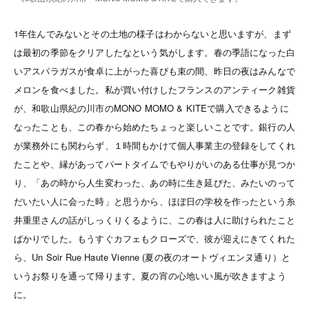
1年住んでみないとその土地の様子はわからないと思いますが、まず
は最初の季節をクリアしたなという気がします。春の季語になった白
いアスパラガスが食卓に上がった喜びも束の間、昨日の夜はみんなで
メロンを食べました。私が買い付けしたフランスのアンティーク雑貨
が、和歌山県紀の川市のMONO MOMO & KITEで購入できるように
なったことも、この春から始めたちょっと楽しいことです。銀行の人
が業務外にも関わらず、１時間もかけて個人事業主の登録をしてくれ
たことや、縁があってパートタイムでもやりがいのある仕事が見つか
り、「あの時から人生変わった、あの時に生き延びた、みたいのって
だいたい人に会った時」と思うから、ほぼ日の学校を作ったという糸
井重里さんの話がしっくりくるように、この春は人に助けられたこと
ばかりでした。もうすぐカフェもクローズで、彼が迎えにきてくれた
ら、Un Soir Rue Haute Vienne (夏の夜のオートヴィエンヌ通り）と
いうお祭りを通って帰ります。夏の宵の心地いい風が吹きますよう
に。