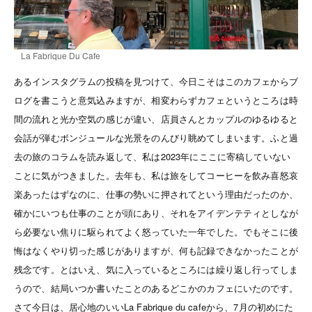
La Fabrique Du Cafe
あるインスタグラムの投稿を見つけて、今日こそはこのカフェからブ
ログを書こうと意気込みますが、相変わらずカフェというところは時
間の流れと光か空気の感じが違い、店員さんとカップルのゆるゆると
会話が弾むボンジュールな光景をのんびり眺めてしまいます。ふと過
去の旅のコラムを読み返して、私は2023年にここに寄稿していない
ことに気がつきました。去年も、私は旅をしてコーヒーを飲み喜怒哀
楽あったはずなのに、仕事の勢いに押されてという理由だったのか、
確かにいつも仕事のことが頭にあり、それをアイデンテティとしなが
ら必要ない焦りに駆られてよく怒っていた一年でした。でもそこに後
悔はなくやり切った感じがありますが、
何も記録できなかったことが
残念です。
とはいえ、気に入っているところには繰り返し行ってしま
うので、結局いつか書いたことのあるどこかのカフェにいたのです。
さて今日は、
居心地のいいLa Fabrique du cafeから、
7月の初めに
た