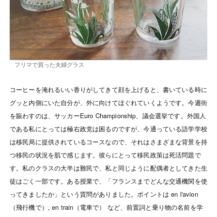
フリマで買った夫婦グラス
コーヒーを淹れるいい香りがしてきて顔を上げると、書いている時に
グッと内側にいた自分が、外に向けてほぐれていくようです。今週街
を賑わすのは、サッカーEuro Championship、議会選挙です。外国人
である私にとっては極右政党は困るのですが、今通っている語学学校
は移民局に提供されているコースなので、それはさまざまな背景を持
つ移民の状況を肌で感じます。彼らにとって移民政策は死活問題で
す。私のクラスの大半は難民で、私と同じように配偶者としてきた生
徒はごく一部です。ある授業で、「フランスまでどんな交通機関を使
ってきましたか」という質問がありました。ポイントは en l'avion
（飛行機で）, en train（電車で） など、前置詞と乗り物の名前を学