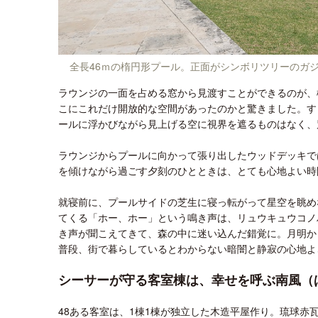
全長46ｍの楕円形プール。正面がシンボリツリーのガ
ラウンジの一面を占める窓から見渡すことができるのが、
こにこれだけ開放的な空間があったのかと驚きました。す
ールに浮かびながら見上げる空に視界を遮るものはなく、
ラウンジからプールに向かって張り出したウッドデッキで
を傾けながら過ごす夕刻のひとときは、とても心地よい時
就寝前に、プールサイドの芝生に寝っ転がって星空を眺め
てくる「ホー、ホー」という鳴き声は、リュウキュウコノ
き声が聞こえてきて、森の中に迷い込んだ錯覚に。月明か
普段、街で暮らしているとわからない暗闇と静寂の心地よ
シーサーが守る客室棟は、幸せを呼ぶ南風（
48ある客室は、1棟1棟が独立した木造平屋作り。琉球