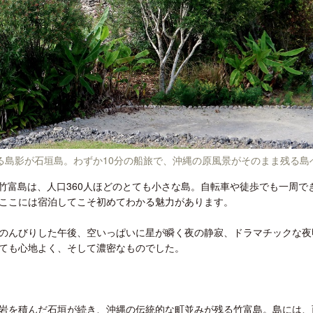
開業50周年に合わせ「ザ ビュッフェ
クアロア・ランチ、新予約
アット ハイアット」のメニューを刷
入のお知らせ
新
る島影が石垣島。わずか10分の船旅で、沖縄の原風景がそのまま残る島
の竹富島は、人口360人ほどのとても小さな島。自転車や徒歩でも一周で
ここには宿泊してこそ初めてわかる魅力があります。
のんびりした午後、空いっぱいに星が瞬く夜の静寂、ドラマチックな夜
ても心地よく、そして濃密なものでした。
岩を積んだ石垣が続き、沖縄の伝統的な町並みが残る竹富島。島には、