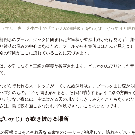
ジュマル。夜、芝生の上で「てぃんぬ深呼吸」を行えば、ぐっすりと眠
楕円形のプール。グックに囲まれた客室棟が並ぶ小路からは見えず、集
り鉢状の窪みの中心にあるため、プールからも集落はほとんど見えませ
別の時間がここに流れていることに気づきます。
は、夕刻になると三線の演奏が披露されます。どこかのんびりとした音
間。
ながら行われるストレッチが「てぃんぬ深呼吸」。プールを囲む森から
ハズクのもの。1羽が鳴き始めると、それに呼応するように別の方向か
りが少ない夜には、空に架かる天の川がくっきりみえることもあるのだ
さは、島で夜を過ごさなければ体験できないことのひとつです。
ぱいかじ）が吹き抜ける場所
赤瓦の屋根にはそれぞれ異なる表情のシーサーが鎮座して、訪れるゲスト