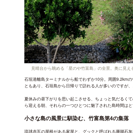
見晴台から眺める「星のや竹富島」の全景。奥に見え
石垣港離島ターミナルから船でわずか10分。周囲9.2km
ともあり、石垣島から日帰りで訪れる人が多いのですが、
夏休みの昼下がりを思い起こさせる、ちょっと気だるくて
ら迎える朝、それらの一つひとつに魅了された島時間はと
小さな島の風景に馴染む、竹富島第4の集落
琉球赤瓦の屋根がある家屋と、グックと呼ばれる珊瑚石灰