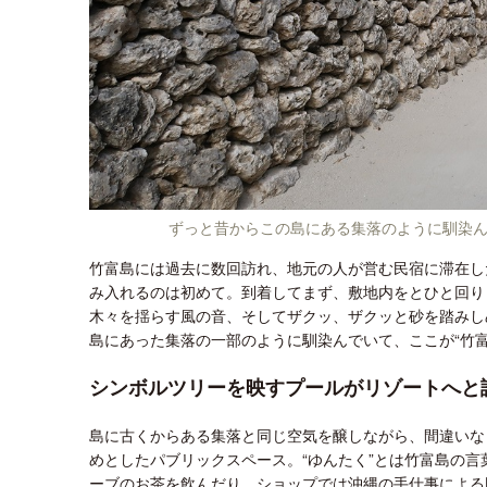
ずっと昔からこの島にある集落のように馴染
竹富島には過去に数回訪れ、地元の人が営む民宿に滞在し
み入れるのは初めて。到着してまず、敷地内をとひと回り
木々を揺らす風の音、そしてザクッ、ザクッと砂を踏みし
島にあった集落の一部のように馴染んでいて、ここが“竹富
シンボルツリーを映すプールがリゾートへと
島に古くからある集落と同じ空気を醸しながら、間違いな
めとしたパブリックスペース。“ゆんたく”とは竹富島の言
ーブのお茶を飲んだり、ショップでは沖縄の手仕事による