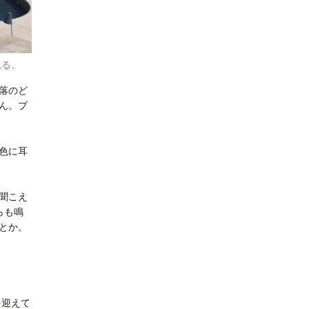
れる。
落のど
ん。プ
色に耳
聞こえ
らも鳴
とか。
を迎えて