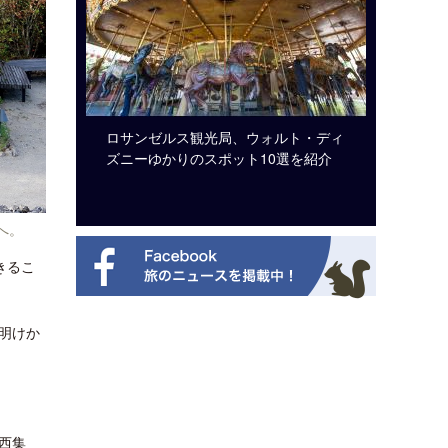
システム導
ロサンゼルス観光局、ウォルト・ディ
開業50
ズニーゆかりのスポット10選を紹介
アット 
新
へ。
きるこ
明けか
西集