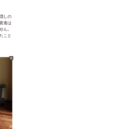
隠しの
直進は
せん。
たこと