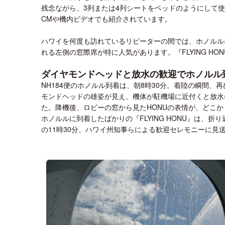
残念ながら、3列または4列シートをベッドのようにして
CMや機内ビデオでも紹介されています。
ハワイを何度も訪れているリピーターの間では、ホノルル
れる左側の窓際席が特に人気があります。『FLYING H
ダイヤモンドヘッドと放水の歓迎でホノルル
NH184便のホノルル到着は、朝8時30分。着陸の瞬間
モンドヘッドの雄姿が見え、機体が駐機場に近付くと放水に
た。降機後、ロビーの窓から見たHONUの表情が、どこ
ホノルルに到着したばかりの『FLYING HONU』は、
の11時30分、ハワイ州知事らによる歓迎セレモニーに見