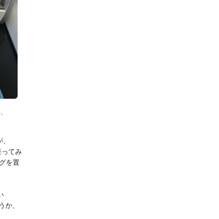
の。
が、
座ってみ
グを置
い
うか、