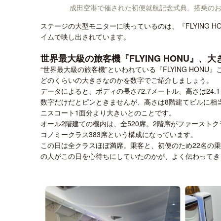
成田空港で催された初便就航記念式典。搭乗の
ステージの大型モニターに映っているのは、『FLYING
イムで映し出されています。
世界最大級の旅客機『FLYING HONU』
“世界最大級の旅客機”といわれている『FLYING HON
どのくらいの大きさなのかを数字でご紹介しましょう。
データによると、ボディの長さ72.7メートル、高さは24
数字だけだとピンときませんが、高さは8階建てビルに相
ニスコート1面分より大きいとのことです。
オール2階建ての機内は、全520席。2階席がファーストク
コノミークラス383席という構成になっています。
この日は全クラスほぼ満席。乗客と、初便のため22名の
の人がこの日を心待ちにしていたのかが、よく伝わってき