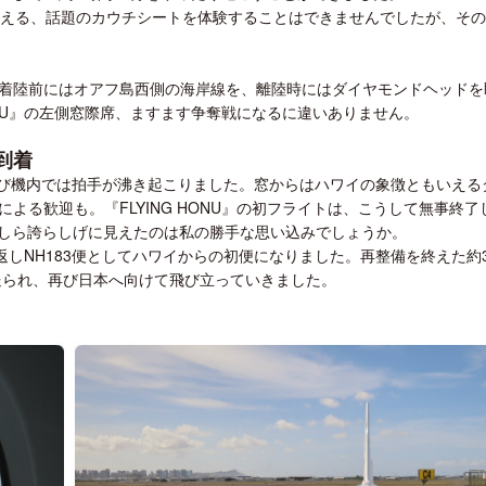
使える、話題のカウチシートを体験することはできませんでしたが、そ
着陸前にはオアフ島西側の海岸線を、離陸時にはダイヤモンドヘッドを
ONU』の左側窓際席、ますます争奪戦になるに違いありません。
到着
、再び機内では拍手が沸き起こりました。窓からはハワイの象徴ともいえる
よる歓迎も。『FLYING HONU』の初フライトは、こうして無事終了
かしら誇らしげに見えたのは私の勝手な思い込みでしょうか。
折り返しNH183便としてハワイからの初便になりました。再整備を終えた約
送られ、再び日本へ向けて飛び立っていきました。