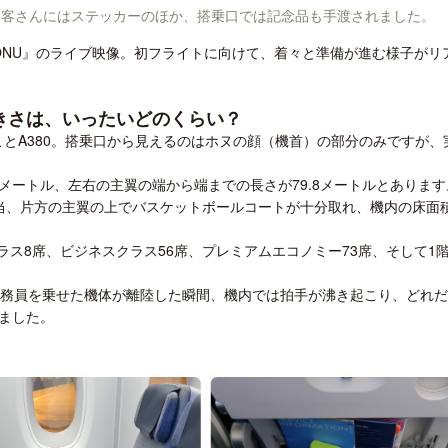
お客さんにはステッカーのほか、搭乗口では記念品も手渡されました。
 HONU』のライブ映像。初フライトに向けて、着々と準備が進む様子がリ
、大きさは、いったいどのくらい？
U』ことA380。搭乗口から見えるのはホヌの顔（機首）の部分のみですが、
.1メートル、左右の主翼の端から端までの長さが79.8メートルとありま
当、片方の主翼の上でバスケットボールコートが十分取れ、機内の床面
ラス8席、ビジネスクラス56席、プレミアムエコノミー73席、そして1
乗務員を乗せた機体が離陸した瞬間、機内では拍手が沸き起こり、どれ
ました。