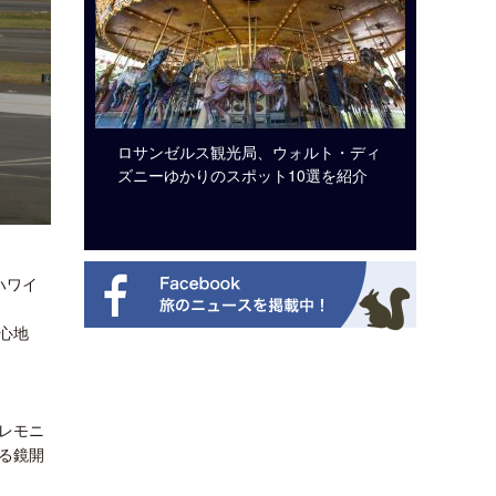
ビュッフェ
ロサンゼルス観光局、ウォルト・ディ
クアロア
ニューを刷
ズニーゆかりのスポット10選を紹介
入のお知
ハワイ
心地
レモニ
る鏡開