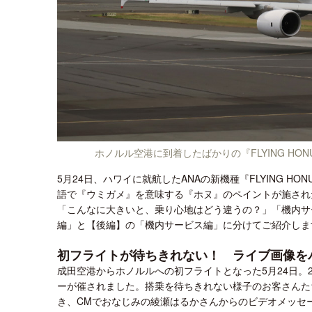
ホノルル空港に到着したばかりの『FLYING H
5月24日、ハワイに就航したANAの新機種『FLYING 
語で『ウミガメ』を意味する『ホヌ』のペイントが施された
「こんなに大きいと、乗り心地はどう違うの？」「機内サ
編」と【後編】の「機内サービス編」に分けてご紹介しま
初フライトが待ちきれない！ ライブ画像を
成田空港からホノルルへの初フライトとなった5月24日。
ーが催されました。搭乗を待ちきれない様子のお客さんた
き、CMでおなじみの綾瀬はるかさんからのビデオメッセ