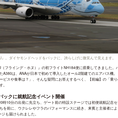
クアロア・ランチ、新予約システム導
開業50周年に合わせ「ザ 
入のお知らせ
アット ハイアット」のメ
新
ONU』。ダイヤモンドヘッドをバックに、誇らしげに微笑んで見えます。
HONU（フライング・ホヌ）』の初フライトNH184便に搭乗してきました。
A380は、ANAが日本で初めて導入したオール2階建てのエアバス機。
ービスや食事は？」、そんな疑問にお答えするべく、【前編】の「乗り
す。
バックに就航記念イベント開催
20時10分の出発に先立ち、ゲート前の特設ステージでは初便就航記念セ
ちを前に、ウクレレやフラのパフォーマンスに続き、来賓と主催者によ
ージも届けられました。