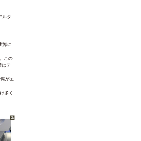
アルタ
実際に
す。この
積はテ
階席がエ
だけ多く