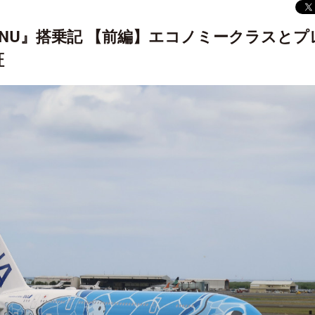
 HONU』搭乗記 【前編】エコノミークラスとプ
証