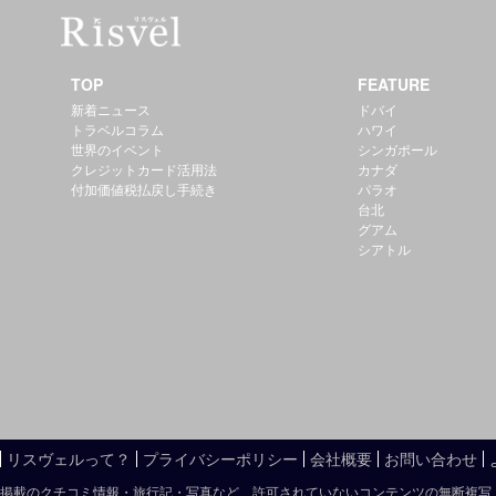
TOP
FEATURE
新着ニュース
ドバイ
トラベルコラム
ハワイ
世界のイベント
シンガポール
クレジットカード活用法
カナダ
付加価値税払戻し手続き
パラオ
台北
グアム
シアトル
リスヴェルって？
プライバシーポリシー
会社概要
お問い合わせ
掲載のクチコミ情報・旅行記・写真など、許可されていないコンテンツの無断複写