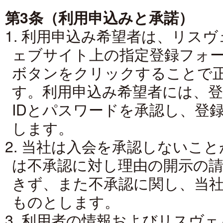
第3条（利用申込みと承諾）
1. 利用申込み希望者は、リス
ェブサイト上の指定登録フォ
ボタンをクリックすることで
開業50周年
アット ハ
す。利用申込み希望者には、
新
IDとパスワードを承認し、登
します。
2. 当社は入会を承認しないこ
は不承認に対し理由の開示の
きず、また不承認に関し、当
ものとします。
3. 利用者の情報およびリスヴ