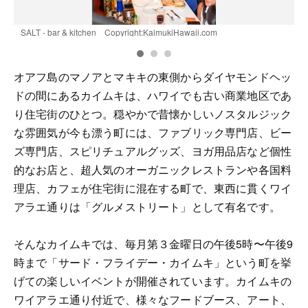
SALT - bar & kitchen Copyright:KaimukiHawaii.com
B
オアフ島のマノアとマキキの東側からダイヤモンドヘッ
ドの間にあるカイムキは、ハワイでも古い商業地区であ
り住宅街のひとつ。穏やかで昔懐かしいノスタルジック
な雰囲気が今も漂う町には、ファブリック専門店、ビー
ズ専門店、スピリチュアルグッズ、ヨガ用品店など個性
的なお店と、超人気のオーガニックレストランや各国料
理店、カフェが住宅街に混在する町で、東西に貫くワイ
アラエ通りは「グルメストリート」として有名です。
そんなカイムキでは、毎月第３金曜日の午後5時〜午後9
時まで「サード・フライデー・カイムキ」という町を挙
げての楽しいイベントが開催されています。カイムキの
ワイアラエ通り付近で、様々なフードブース、アート、