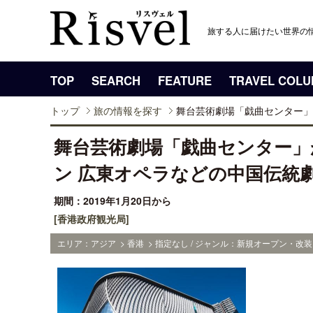
旅する人に届けたい世界の
TOP
SEARCH
FEATURE
TRAVEL COL
トップ
旅の情報を探す
舞台芸術劇場「戯曲センター」が
舞台芸術劇場「戯曲センター」
ン 広東オペラなどの中国伝統
期間：2019年1月20日から
[香港政府観光局]
エリア：アジア > 香港 > 指定なし / ジャンル：新規オープン・改