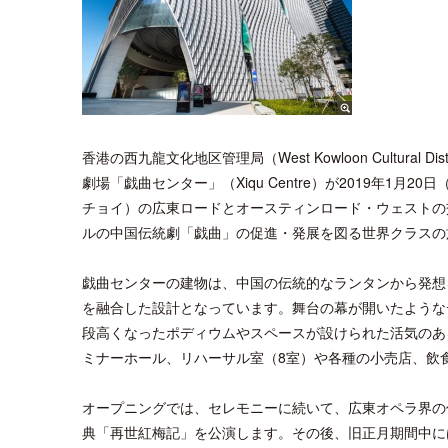
香港の西九龍文化地区管理局（West Kowloon Cultural 
劇場「戯曲センター」（Xiqu Centre）が2019年
チョイ）の広東ロードとオースティンロード・ウェストの
ルの中国伝統劇「戯曲」の促進・発展を図る世界クラスの
戯曲センターの建物は、中国の伝統的なランタンから発想
を融合した設計となっています。舞台の幕が開いたような
段高くなったポディウムやスペースが設けられた活気のあ
ミナーホール、リハーサル室（8室）や各種の小売店、飲
オープニングでは、セレモニーに続いて、広東オペラ界の偉大な
典「再世紅梅記」を公演します。その後、旧正月期間中には、香港広東オ