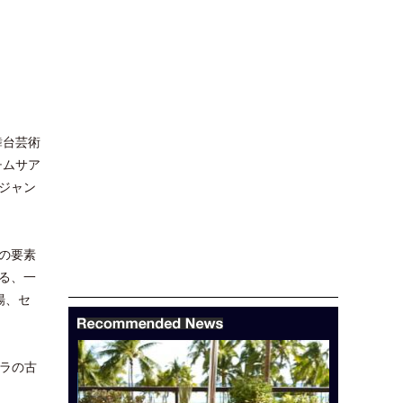
る舞台芸術
チムサア
ジャン
の要素
る、一
場、セ
ペラの古