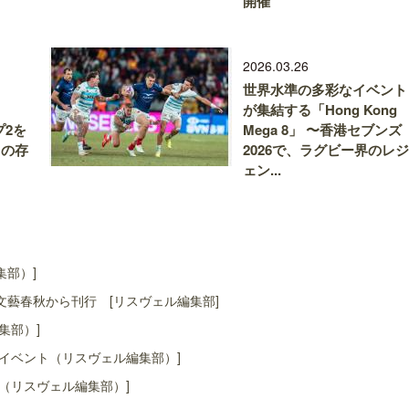
開催
2026.03.26
世界水準の多彩なイベント
が集結する「Hong Kong
プ2を
Mega 8」 〜香港セブンズ
ての存
2026で、ラグビー界のレジ
ェン...
集部）]
藝春秋から刊行 [リスヴェル編集部]
集部）]
イベント（リスヴェル編集部）]
（リスヴェル編集部）]