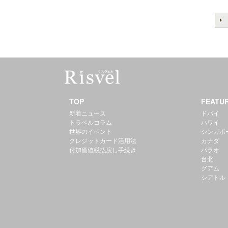
TOP
FEATU
新着ニュース
ドバイ
トラベルコラム
ハワイ
世界のイベント
シンガポ
クレジットカード活用法
カナダ
付加価値税払戻し手続き
パラオ
台北
グアム
シアトル