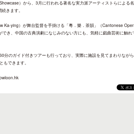
tival Showcase）から、3月に行われる著名な実力派アーティストらによる
間続きます。
ying）が舞台監督を手掛ける「粵．樂．茶韻」（Cantonese Opera
とができ、中国の古典演劇になじみのない方にも、気軽に戯曲芸術に触れ
ロサンゼルス観光局、ウォルト・ディ
クアロア・ランチ、新予約
ズニーゆかりのスポット10選を紹介
入のお知らせ
60分のガイド付きツアーも行っており、実際に施設を見てまわりなが
ともできます。
loon.hk