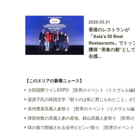
2026.03.31
香港のレストランが
「Asia’s 50 Best
Restaurants」でトッ
獲得 “美食の都”とし
在感...
【このエリアの新着ニュース】
大田国際ワインEXPO [世界のイベント（リスヴェル編
梁貴子氏の韓国文学『願うのは私に禁じられたこと』が文
栄州豊基高麗人参祭り [世界のイベント（リスヴェル編
韓国有数の高麗人参の産地、錦山高麗人参祭り [世界の
味の都で開催される全州ビビンバ祭り [世界のイベント