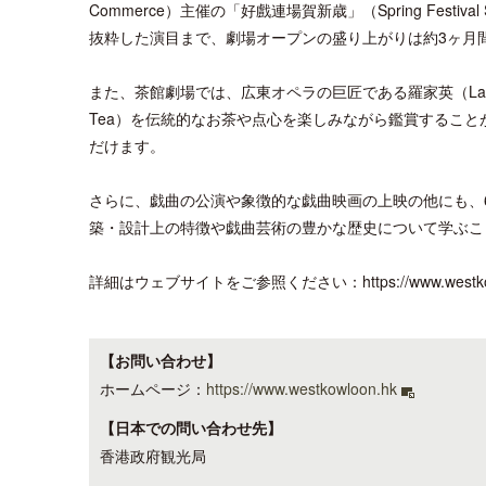
Commerce）主催の「好戲連場賀新歳」（Spring Fes
抜粋した演目まで、劇場オープンの盛り上がりは約3ヶ月
また、茶館劇場では、広東オペラの巨匠である羅家英（Law Ka-
Tea）を伝統的なお茶や点心を楽しみながら鑑賞するこ
だけます。
さらに、戯曲の公演や象徴的な戯曲映画の上映の他にも、
築・設計上の特徴や戯曲芸術の豊かな歴史について学ぶこ
詳細はウェブサイトをご参照ください：https://www.westkow
【お問い合わせ】
ホームページ：
https://www.westkowloon.hk
【日本での問い合わせ先】
香港政府観光局