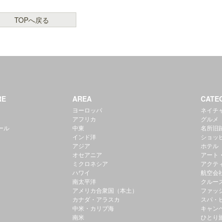
TOPへ戻る
RE
AREA
CATE
ヨーロッパ
ネイチ
アフリカ
グルメ
ール
中東
名所旧
インド洋
ショッ
アジア
ホテル
オセアニア
アート
ミクロネシア
アクテ
ハワイ
航空会
南太平洋
クルー
アメリカ合衆国（本土）
ファッ
カナダ・アラスカ
スパ・
中米・カリブ海
キャン
南米
ひとり