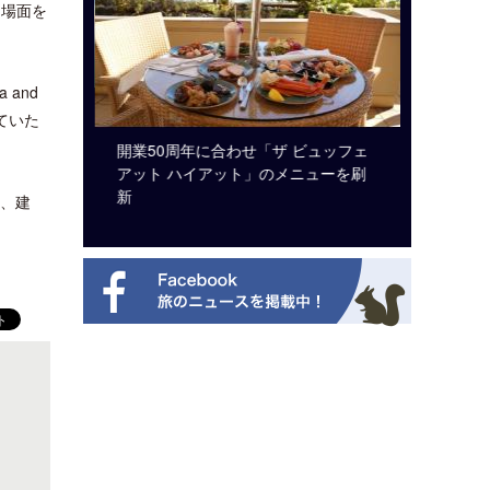
名場面を
 and
ていた
システム導
開業50周年に合わせ「ザ ビュッフェ
ロサンゼ
アット ハイアット」のメニューを刷
ズニーゆ
新
ら、建