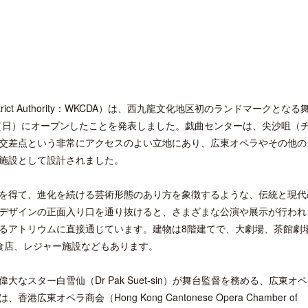
District Authority：WKCDA）は、西九龍文化地区初のランドマークとな
1月20日（日）にオープンしたことを発表しました。戯曲センターは、尖沙咀（
交差点という非常にアクセスのよい立地にあり、広東オペラやその他の
施設として設計されました。
を得て、進化を続ける芸術形態のあり方を象徴するような、伝統と現代
デザインの正面入り口を通り抜けると、さまざまな公演や展示が行われ
るアトリウムに直接通じています。建物は8階建てで、大劇場、茶館劇
食店、レジャー施設などもあります。
スター白雪仙（Dr Pak Suet-sin）が舞台監督を務める、広東オ
ペラ商会（Hong Kong Cantonese Opera Chamber of