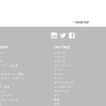
PAGETOP
GORY
TAX FREE
ャー
イタリア
フランス
跡
イギリス
ピング・お土産
フィンランド
ドイツ
・カルチャー・歴史
スペイン
ィビティ・スポーツ
スイス
社
オーストラリア
ズ・鉄道
シンガポール
ション
マレーシア
ビューティ
タイ
ペーン・セール
韓国
旅
台湾