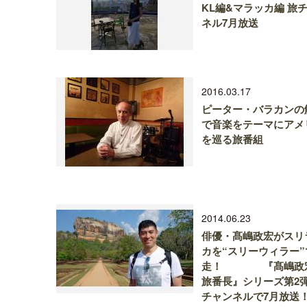
KL編&マラッカ編 旅
ネル7月放送
2016.03.17
ピーター・バラカンの
で音楽をテーマにアメ
を巡る旅番組
2014.06.23
俳優・髙嶋政宏がスリ
カを“スリーウィラー”
走！ 『髙嶋政
旅番長』シリーズ第2弾
チャンネルで7月放送