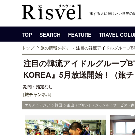
旅する人に届けたい世界の
TOP
SEARCH
FEATURE
TRAVEL COL
トップ
旅の情報を探す
注目の韓流アイドルグループBTOB
注目の韓流アイドルグループBT
KOREA』5月放送開始！（旅
期間：指定なし
[旅チャンネル]
エリア：アジア > 韓国 > 釜山（プサン） / ジャンル：サービス・商