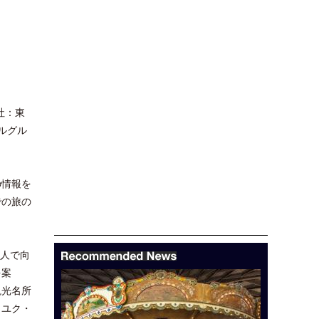
社：東
ルグル
の情報を
での旅の
7人で向
を案
観光名所
（ユク・