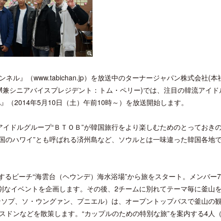
』（www.tabichan.jp）を放送中のターナージャパン株式会社(本
員GM兼シニアバイスプレジデント：トム・ペリー)では、注目の韓流アイド
EA』（2014年5月10日（土）午前10時～）を放送開始します。
韓流アイドルグループ“ＢＴＯＢ”が韓国旅行をより楽しむためのとっておき
韓国のハワイ”とも呼ばれる済州島など、ソウルとは一味違った韓国各地
するビーチ“海雲台（ヘウンデ）海水浴場”から旅をスタート。メンバー
特別なイベントを企画します。その後、2チームに別れてテーマ毎に釜山
ャンソプ、ソ・ウングァン、プニエル）は、オープントップバスで釜山の
スドンなどを散策します。“カップルのための特別な旅”を案内する4人