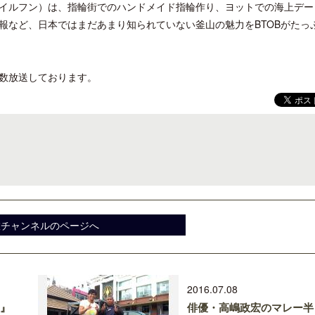
イルフン）は、指輪街でのハンドメイド指輪作り、ヨットでの海上デー
報など、日本ではまだあまり知られていない釜山の魅力をBTOBがたっ
数放送しております。
開業50周年に合わせ「ザ ビュッフェ
クアロア・ランチ、新予約
アット ハイアット」のメニューを刷
入のお知らせ
新
旅チャンネルのページへ
2016.07.08
旅』
俳優・高嶋政宏のマレー半