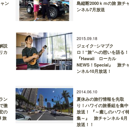
チャン
島縦断2000ｋｍの旅 旅チ
ンネル7月放送
2015.09.18
解説
ジェイク･シマブク
リカ
ロ！“旅”への想いを語る！
『Hawaii ローカル
NEWS！Special』 旅チ
ンネル10月放送！
2014.06.10
ラン
夏休みの旅行情報を先取
で激
り！ハワイの旅番組を集中
宏の
放送！ 『～癒しのハワイ
 旅
集～』 旅チャンネル 6月
！
放送！！