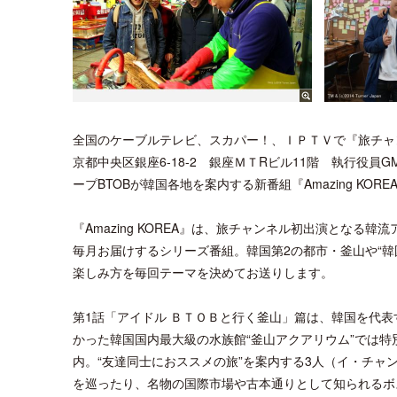
全国のケーブルテレビ、スカパー！、ＩＰＴＶで『旅チャンネル
京都中央区銀座6-18-2 銀座ＭＴRビル11階 執行役
ープBTOBが韓国各地を案内する新番組『Amazing KOR
『Amazing KOREA』は、旅チャンネル初出演となる
毎月お届けするシリーズ番組。韓国第2の都市・釜山や“
楽しみ方を毎回テーマを決めてお送りします。
第1話「アイドル ＢＴＯＢと行く釜山」篇は、韓国を代表
かった韓国国内最大級の水族館“釜山アクアリウム”では
内。“友達同士におススメの旅”を案内する3人（イ・チ
を巡ったり、名物の国際市場や古本通りとして知られるボ