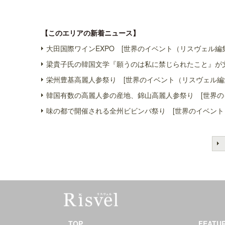
【このエリアの新着ニュース】
大田国際ワインEXPO [世界のイベント（リスヴェル編
梁貴子氏の韓国文学『願うのは私に禁じられたこと』が文
栄州豊基高麗人参祭り [世界のイベント（リスヴェル編
韓国有数の高麗人参の産地、錦山高麗人参祭り [世界の
味の都で開催される全州ビビンバ祭り [世界のイベント
TOP
FEATU