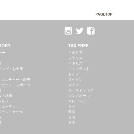
PAGETOP
GORY
TAX FREE
ャー
イタリア
フランス
跡
イギリス
ピング・お土産
フィンランド
ドイツ
・カルチャー・歴史
スペイン
ィビティ・スポーツ
スイス
社
オーストラリア
ズ・鉄道
シンガポール
ション
マレーシア
ビューティ
タイ
ペーン・セール
韓国
旅
台湾
備
日本