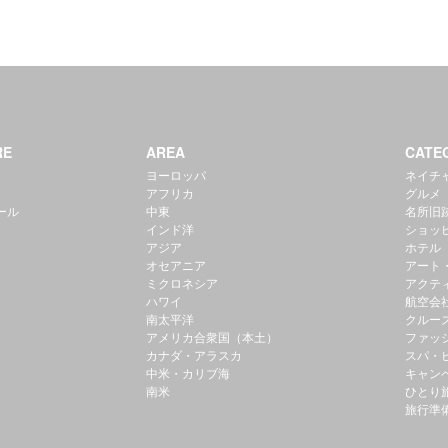
RE
AREA
CATE
ヨーロッパ
ネイチ
アフリカ
グルメ
ール
中東
名所旧
インド洋
ショッ
アジア
ホテル
オセアニア
アート
ミクロネシア
アクテ
ハワイ
航空会
南太平洋
クルー
アメリカ合衆国（本土）
ファッ
カナダ・アラスカ
スパ・
中米・カリブ海
キャン
南米
ひとり
旅行準