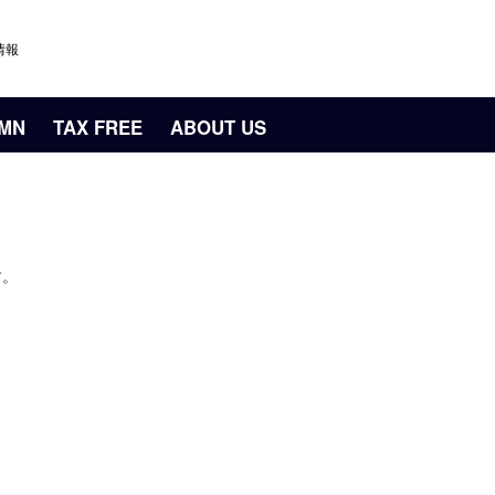
情報
UMN
TAX FREE
ABOUT US
す。