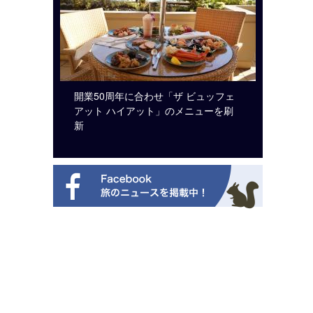
システム導
開業50周年に合わせ「ザ ビュッフェ
ロサンゼ
アット ハイアット」のメニューを刷
ズニーゆ
新