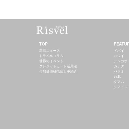
TOP
FEATU
新着ニュース
ドバイ
トラベルコラム
ハワイ
世界のイベント
シンガポ
クレジットカード活用法
カナダ
付加価値税払戻し手続き
パラオ
台北
グアム
シアトル