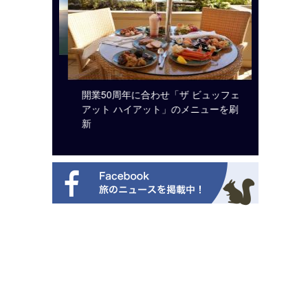
システム導
開業50周年に合わせ「ザ ビュッフェ
ロサンゼ
アット ハイアット」のメニューを刷
ズニーゆ
新