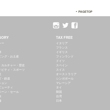
PAGETOP
GORY
TAX FREE
ャー
イタリア
フランス
跡
イギリス
ピング・お土産
フィンランド
ドイツ
・カルチャー・歴史
スペイン
ィビティ・スポーツ
スイス
社
オーストラリア
ズ・鉄道
シンガポール
ション
マレーシア
ビューティ
タイ
ペーン・セール
韓国
旅
台湾
備
日本