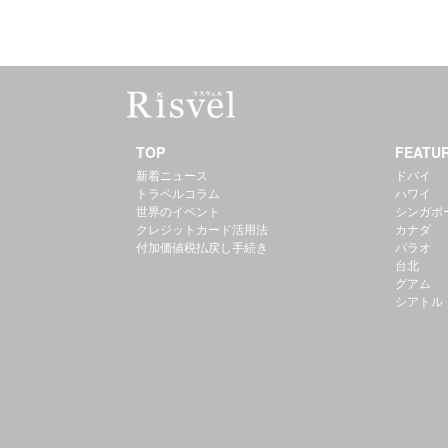
TOP
FEATU
新着ニュース
ドバイ
トラベルコラム
ハワイ
世界のイベント
シンガポ
クレジットカード活用法
カナダ
付加価値税払戻し手続き
パラオ
台北
グアム
シアトル