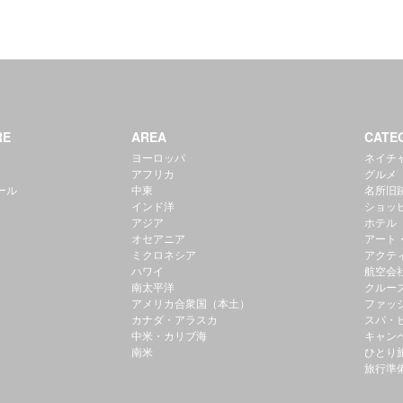
RE
AREA
CATE
ヨーロッパ
ネイチ
アフリカ
グルメ
ール
中東
名所旧
インド洋
ショッ
アジア
ホテル
オセアニア
アート
ミクロネシア
アクテ
ハワイ
航空会
南太平洋
クルー
アメリカ合衆国（本土）
ファッ
カナダ・アラスカ
スパ・
中米・カリブ海
キャン
南米
ひとり
旅行準