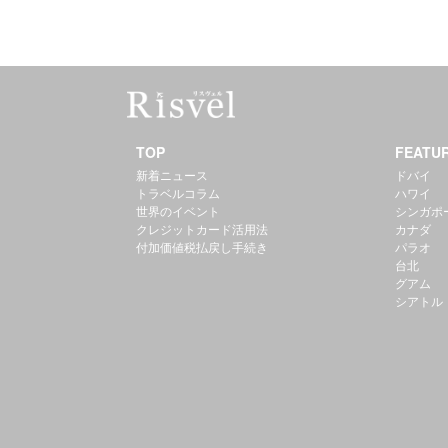
TOP
FEATU
新着ニュース
ドバイ
トラベルコラム
ハワイ
世界のイベント
シンガポ
クレジットカード活用法
カナダ
付加価値税払戻し手続き
パラオ
台北
グアム
シアトル