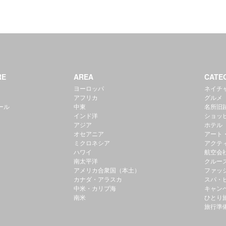
RE
AREA
CATE
ヨーロッパ
ネイチ
アフリカ
グルメ
ール
中東
名所旧
インド洋
ショッ
アジア
ホテル
オセアニア
アート
ミクロネシア
アクテ
ハワイ
航空会
南太平洋
クルー
アメリカ合衆国（本土）
ファッ
カナダ・アラスカ
スパ・
中米・カリブ海
キャン
南米
ひとり
旅行準