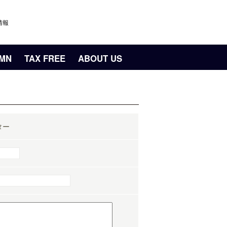
情報
UMN
TAX FREE
ABOUT US
ター