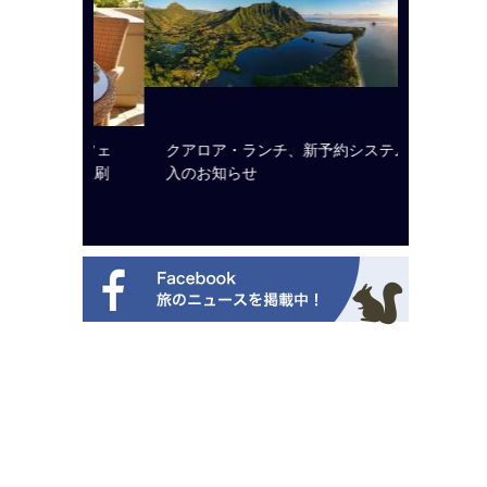
ビュッフェ
クアロア・ランチ、新予約システム導
ロサンゼ
ニューを刷
入のお知らせ
ズニーゆ