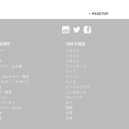
PAGETOP
GORY
TAX FREE
ャー
イタリア
フランス
跡
イギリス
ピング・お土産
フィンランド
ドイツ
・カルチャー・歴史
スペイン
ィビティ・スポーツ
スイス
社
オーストラリア
ズ・鉄道
シンガポール
ション
マレーシア
ビューティ
タイ
ペーン・セール
韓国
旅
台湾
備
日本