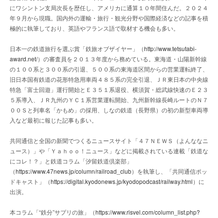
にワシントン支局次長を歴任し、アメリカに通算１０年間住んだ。２０２４
年９月から現職。国内外の運輸・旅行・観光分野や国際経済などの記事を積
極的に執筆しており、英語やフランス語で取材する機会も多い。
日本一の鉄道旅行を選ぶ賞「鉄旅オブザイヤー」（
http://www.tetsutabi-
award.net/
）の審査員を２０１３年度から務めている。東海道・山陽新幹線
の１００系と３００系の引退、５００系の東海道区間からの営業運転終了、
旧日本国有鉄道の花形特急用車両４８５系の完全引退、ＪＲ東日本の中央線
特急「富士回遊」運行開始とＥ３５１系退役、横須賀・総武線快速のＥ２３
５系導入、ＪＲ九州のＹＣ１系営業運転開始、九州新幹線長崎ルートのＮ７
００Ｓと列車名「かもめ」の採用、しなの鉄道（長野県）の初の新型車両導
入など最初に報じた記事も多い。
共同通信と全国の新聞でつくるニュースサイト「４７ＮＥＷＳ（よんななニ
ュース）」や「Ｙａｈｏｏ！ニュース」などに掲載されている連載「鉄道な
にコレ！？」と鉄道コラム「汐留鉄道倶楽部」
（
https://www.47news.jp/column/railroad_club
）を執筆し、「共同通信ポッ
ドキャスト」（
https://digital.kyodonews.jp/kyodopodcast/railway.html
）に
出演。
本コラム「“鉄分”サプリの旅」（
https://www.risvel.com/column_list.php?