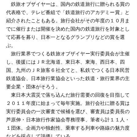
鉄旅オブザイヤーは、国内の鉄道旅行に贈られる賞の
代表格で、テレビ番組で「鉄道旅行のアカデミー賞」と
紹介されたこともある。旅行会社がその年度の１０月ま
でに催行または開催を決めた国内の鉄道旅行を対象とし
て応募を募り、日本一となるグランプリなどの賞を選
ぶ。
旅行業界でつくる鉄旅オブザイヤー実行委員会が主催
し、後援にはＪＲ北海道、東日本、東海、西日本、四
国、九州のＪＲ旅客６社全てと、私鉄でつくる日本民営
鉄道協会、日本旅行業協会といった鉄道・旅行業界の主
要企業・団体がそろう。
東日本大震災で落ち込んだ旅行需要の回復を目指して
２０１１年度に始まって毎年実施。旅行会社に贈る賞は
実行委員会の一次審査で候補を選び、審査員は委員長の
芦原伸・日本旅行作家協会専務理事、筆者ら計１１人・
１団体。企画力や独創性、乗車する列車や路線の魅力度
などを採点して評価している。