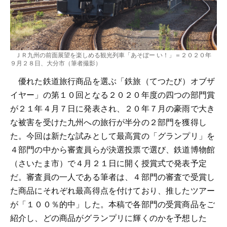
ＪＲ九州の前面展望を楽しめる観光列車「あそぼー い！」＝２０２０年
９月２８日、大分市（筆者撮影）
優れた鉄道旅行商品を選ぶ「鉄旅（てつたび）オブザ
イヤー」の第１０回となる２０２０年度の四つの部門賞
が２１年４月７日に発表され、２０年７月の豪雨で大き
な被害を受けた九州への旅行が半分の２部門を獲得し
た。今回は新たな試みとして最高賞の「グランプリ」を
４部門の中から審査員らが決選投票で選び、鉄道博物館
（さいたま市）で４月２１日に開く授賞式で発表予定
だ。審査員の一人である筆者は、４部門の審査で受賞し
た商品にそれぞれ最高得点を付けており、推したツアー
が「１００％的中」した。本稿で各部門の受賞商品をご
紹介し、どの商品がグランプリに輝くのかを予想した