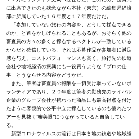
に出席できたのも残念ながら本社（東京）の編集局経済
部に所属していた１６年度と１７年度だけだ。
「参加していない旅行の内容を、どうして採点できる
のか」と首をかしげられることもあるが、おそらく他の
審査員の方々の多くと採点するベクトルが一致している
からだと確信している。それは応募作品が参加者に満足
感を与え、コストパフォーマンスも高く、旅行先の鉄道
会社や地域経済の振興にも一役買うような「プロの仕
事」とうならせる内容かどうかだ。
また、筆者は審査員の報酬を一切受け取っていないボ
ランティアであり、２０年度は筆者の勤務先のライバル
企業のグループ会社が携わった商品にも最高得点を付け
たように客観的で公平中立に採点しているのも優れたツ
アーを見抜く“審美眼”につながっていると自負してい
る。
新型コロナウイルスの流行は日本各地の鉄道や地域経