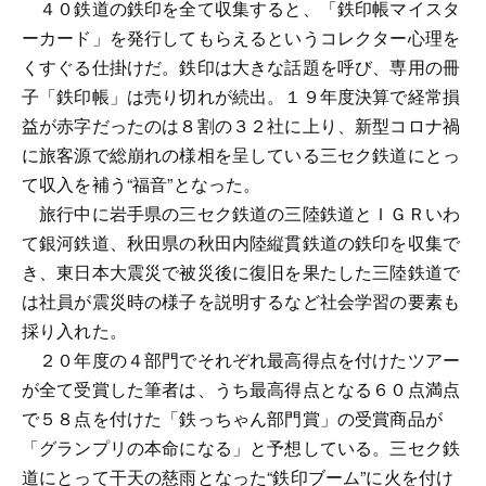
４０鉄道の鉄印を全て収集すると、「鉄印帳マイスタ
ーカード」を発行してもらえるというコレクター心理を
くすぐる仕掛けだ。鉄印は大きな話題を呼び、専用の冊
子「鉄印帳」は売り切れが続出。１９年度決算で経常損
益が赤字だったのは８割の３２社に上り、新型コロナ禍
に旅客源で総崩れの様相を呈している三セク鉄道にとっ
て収入を補う“福音”となった。
旅行中に岩手県の三セク鉄道の三陸鉄道とＩＧＲいわ
て銀河鉄道、秋田県の秋田内陸縦貫鉄道の鉄印を収集で
き、東日本大震災で被災後に復旧を果たした三陸鉄道で
は社員が震災時の様子を説明するなど社会学習の要素も
採り入れた。
２０年度の４部門でそれぞれ最高得点を付けたツアー
が全て受賞した筆者は、うち最高得点となる６０点満点
で５８点を付けた「鉄っちゃん部門賞」の受賞商品が
「グランプリの本命になる」と予想している。三セク鉄
道にとって干天の慈雨となった“鉄印ブーム”に火を付け