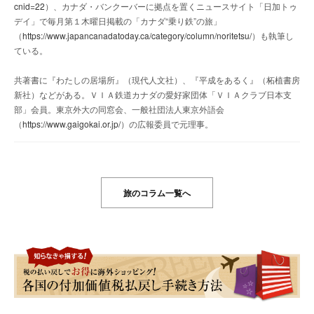
cnid=22
）、カナダ・バンクーバーに拠点を置くニュースサイト「日加トゥ
デイ」で毎月第１木曜日掲載の「カナダ“乗り鉄”の旅」
（
https://www.japancanadatoday.ca/category/column/noritetsu/
）も執筆し
ている。
共著書に『わたしの居場所』（現代人文社）、『平成をあるく』（柘植書房
新社）などがある。ＶＩＡ鉄道カナダの愛好家団体「ＶＩＡクラブ日本支
部」会員。東京外大の同窓会、一般社団法人東京外語会
（
https://www.gaigokai.or.jp/
）の広報委員で元理事。
旅のコラム一覧へ