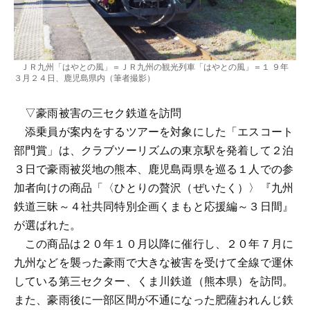
ＪＲ九州「はやとの風」＝ＪＲ九州の観光列車「はやとの風」＝１ ９年
３月２４日、鹿児島県内（筆者撮影）
▽豪雨被害の三セク鉄道を訪問
添乗員が案内をするツアーを対象にした「エスコート
部門賞」は、クラブツーリズムの東京駅を発着して２泊
３日で豪雨被災地の熊本、鹿児島両県を巡る１人での参
加者向けの商品「〈ひとりの贅沢（ぜいたく）〉『九州
鉄道三昧～４社共同特別企画くまもと応援編～３日間』
が選ばれた。
この商品は２０年１０月以降に催行し、２０年７月に
九州などを襲った豪雨で大きな被害を受けて全線で運休
している第三セクター、くま川鉄道（熊本県）を訪問。
また、豪雨後に一部区間が不通になった肥薩おれんじ鉄