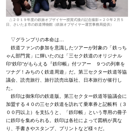
△２０１９年度の鉄旅オブザイヤー授賞式後の記念撮影＝２０年２月５
日、さいたま市の鉄道博物館（鉄旅オブザイヤー運営事務局提供）
▽グランプリの本命は…
鉄道ファンの参加を意識したツアーが対象の「鉄っち
ゃん部門賞」に輝いたのは「三セク鉄道のオリジナル
印“鉄印”がもらえる『鉄印帳』付ツアー ９つの列車を
ツナグ！みちのく鉄道周遊」だ。第三セクター鉄道等協
議会、読売旅行、旅行読売出版社、日本旅行が催行し
た。
鉄印は御朱印の鉄道版。第三セクター鉄道等協議会に
加盟する４０の三セク鉄道を訪れて乗車券と記帳料（３
００円以上）を支払うと、「鉄印帳」という専用の冊子
に鉄印を集められる。鉄印は各社によって図柄が異な
り、手書きやスタンプ、プリントなど様々だ。