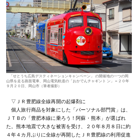
「せとうち広島デスティネーションキャンペーン」 の開催地の一つの岡
山県を走る路面電車、岡山電気軌道の「おかでんチャギント ン」＝２０年
９月２０日、岡山市（筆者撮影）
▽ＪＲ豊肥線全線再開の起爆剤に
個人旅行商品を対象にした「パーソナル部門賞」は、
ＪＴＢの「豊肥本線に乗ろう！阿蘇・熊本」が選ばれ
た。熊本地震で大きな被害を受け、２０年８月８日に約
４年４カ月ぶりに全線が再開したＪＲ豊肥線の利用促進