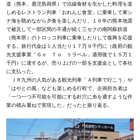
道（熊本、鹿児島両県）で沿線食材を生かした料理を楽
しめるレストラン列車「おれんじ食堂」に乗車して東シ
ナ海を眺めながら夕食を楽しんだり、１６年の熊本地震
で被災して一部区間の不通が続く三セクの南阿蘇鉄道
（熊本県）のトロッコ列車に乗車したりして復興を応援
する。旅行代金は１人当たり１７万９千円に（政府の観
光支援事業「Ｇｏ Ｔｏ トラベル」適用後で１５万１
千円）に達するが、売り上げの一部を支援金として各社
に支払った。
ＪＲ九州の人気がある観光列車「Ａ列車で行こう」や
「はやとの風」なども楽しめる行程で、企画担当者は
「一つ一つ不可能を可能にする針穴に糸を通すような作
業の積み重ねで実現した」だったと振り返る。