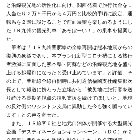
と沿線観光地の活性化に向け、関西発着で旅行代金を１
人当たり２万５千円から４万円と比較的手頃に設定。運
転席を２階に設けることで前面展望を楽しめるようにし
たＪＲ九州の観光列車「あそぼーい！」の乗車を提案し
た。
筆者は「ＪＲ九州豊肥線の全線再開は熊本地震からの
復興の象徴であり、本プランは新型コロナ禍による旅行
者激減に直面した熊本県・阿蘇などの沿線観光地を盛り
上げる起爆剤になったと受け止めています」と評価。そ
の上で、豊肥線全線再開時に共同通信福岡支社編集部次
長として報道に携わった立場から「被災地に旅行客を送
り続ける長期的視点の復興支援を続けてほしいと、地球
の反対側のワシントン支局に異動した今も強く願ってい
ます」との声を寄せた。
また、ＪＲ旅客６社と地元自治体が開催する大型観光
企画「デスティネーションキャンペーン」（ＤＣ）が２
０年度に開催された地域を対象にした「ＤＣ部門賞」