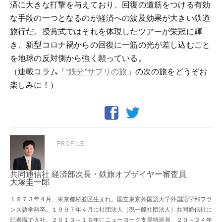
済に大きな打撃を与えており、回復の道筋をつける有効
な手段の一つとなるのが経済への波及効果が大きい鉄道
旅行だ。授賞式ではそれを体現したツアーが栄冠に輝
き、新型コロナ禍からの回復に一筋の光が差し込むこと
を地球の反対側から強く願っている。
（連載コラム「
“鉄分”サプリの旅
」の次の旅をどうぞお
楽しみに！）
PROFILE
共同通信社 経済部次長・鉄旅オブザイヤー審査員
大塚圭一郎
１９７３年４月、東京都杉並区生まれ。国立東京外国語大学外国語学部フラ
ンス語学科卒。１９９７年４月に社団法人（現一般社団法人）共同通信社に
記者職で入社。２０１３～１６年にニューヨーク支局特派員、２０～２４年