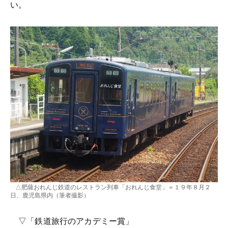
い。
△肥薩おれんじ鉄道のレストラン列車「おれんじ食堂」＝１９年８月２
日、鹿児島県内（筆者撮影）
▽「鉄道旅行のアカデミー賞」