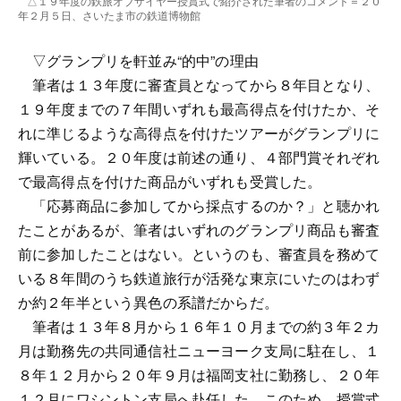
△１９年度の鉄旅オブザイヤー授賞式で紹介された筆者のコメント＝２０
年２月５日、さいたま市の鉄道博物館
▽グランプリを軒並み“的中”の理由
筆者は１３年度に審査員となってから８年目となり、
１９年度までの７年間いずれも最高得点を付けたか、そ
れに準じるような高得点を付けたツアーがグランプリに
輝いている。２０年度は前述の通り、４部門賞それぞれ
で最高得点を付けた商品がいずれも受賞した。
「応募商品に参加してから採点するのか？」と聴かれ
たことがあるが、筆者はいずれのグランプリ商品も審査
前に参加したことはない。というのも、審査員を務めて
いる８年間のうち鉄道旅行が活発な東京にいたのはわず
か約２年半という異色の系譜だからだ。
筆者は１３年８月から１６年１０月までの約３年２カ
月は勤務先の共同通信社ニューヨーク支局に駐在し、１
８年１２月から２０年９月は福岡支社に勤務し、２０年
１２月にワシントン支局へ赴任した。このため、授賞式