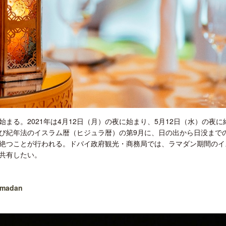
ロサンゼルス観光局、ウォルト・ディ
クアロア・ランチ、新予約
ズニーゆかりのスポット10選を紹介
入のお知らせ
まる。2021年は4月12日（月）の夜に始まり、5月12日（水）の夜に
び紀年法のイスラム暦（ヒジュラ暦）の第9月に、日の出から日没まで
絶つことが行われる。ドバイ政府観光・商務局では、ラマダン期間のイ
共有したい。
ramadan