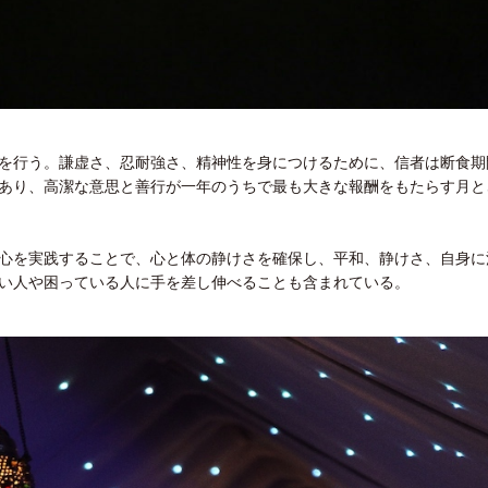
を行う。謙虚さ、忍耐強さ、精神性を身につけるために、信者は断食期
あり、高潔な意思と善行が一年のうちで最も大きな報酬をもたらす月と
心を実践することで、心と体の静けさを確保し、平和、静けさ、自身に
い人や困っている人に手を差し伸べることも含まれている。