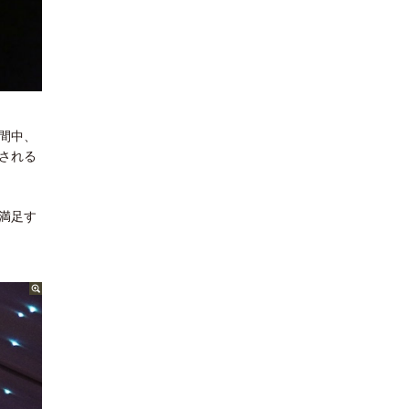
間中、
される
満足す