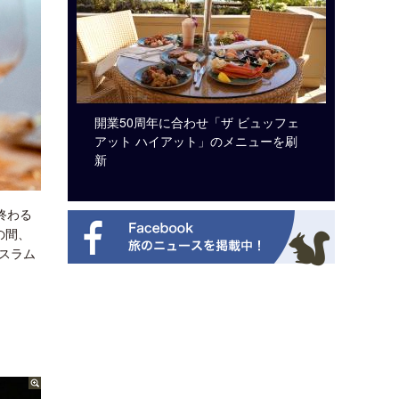
システム導
開業50周年に合わせ「ザ ビュッフェ
ロサンゼ
アット ハイアット」のメニューを刷
ズニーゆ
新
終わる
の間、
スラム