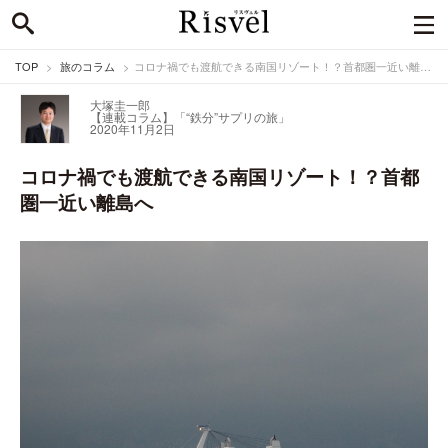
TOP
旅のコラム
コロナ禍でも渡航できる南国リゾート！？首都圏一近い離島へ
大塚圭一郎
【連載コラム】「“鉄分”サプリの旅」
2020年11月2日
コロナ禍でも渡航できる南国リゾート！？首都
圏一近い離島へ