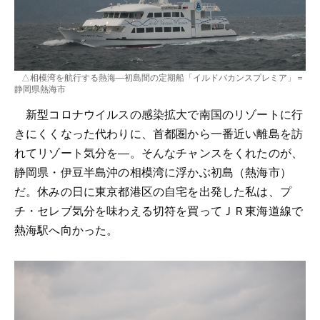
△相模湾を航行する熱海―初島間の定期船「イルドバカンスプレミア」＝
静岡県熱海市
新型コロナウイルスの感染拡大で南国のリゾートに行
きにくくなった代わりに、首都圏から一番近い離島を訪
れてリゾート気分を―。そんなチャンスをくれたのが、
静岡県・伊豆半島沖の相模湾に浮かぶ初島（熱海市）
だ。休みの日に東京都港区の自宅を出発した私は、プ
チ・セレブ気分を味わえる切符を買ってＪＲ東海道線で
熱海駅へ向かった。