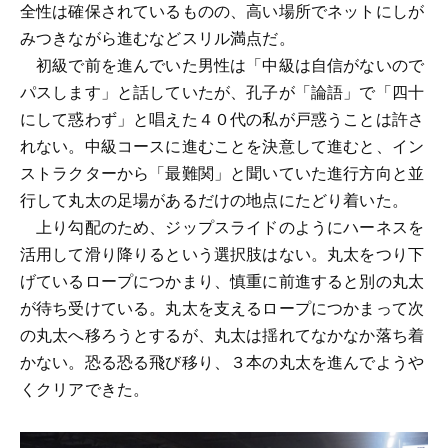
全性は確保されているものの、高い場所でネットにしが
みつきながら進むなどスリル満点だ。
初級で前を進んでいた男性は「中級は自信がないので
パスします」と話していたが、孔子が「論語」で「四十
にして惑わず」と唱えた４０代の私が戸惑うことは許さ
れない。中級コースに進むことを決意して進むと、イン
ストラクターから「最難関」と聞いていた進行方向と並
行して丸太の足場があるだけの地点にたどり着いた。
上り勾配のため、ジップスライドのようにハーネスを
活用して滑り降りるという選択肢はない。丸太をつり下
げているロープにつかまり、慎重に前進すると別の丸太
が待ち受けている。丸太を支えるロープにつかまって次
の丸太へ移ろうとするが、丸太は揺れてなかなか落ち着
かない。恐る恐る飛び移り、３本の丸太を進んでようや
くクリアできた。