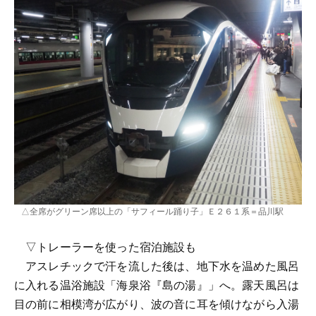
△全席がグリーン席以上の「サフィール踊り子」Ｅ２６１系＝品川駅
▽トレーラーを使った宿泊施設も
アスレチックで汗を流した後は、地下水を温めた風呂
に入れる温浴施設「海泉浴『島の湯』」へ。露天風呂は
目の前に相模湾が広がり、波の音に耳を傾けながら入湯