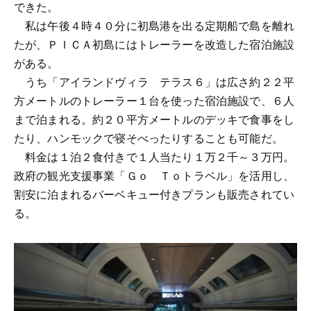
できた。
私は午後４時４０分に初島港を出る定期船で島を離れ
たが、ＰＩＣＡ初島にはトレーラーを改造した宿泊施設
がある。
うち「アイランドヴィラ テラス６」は広さ約２２平
方メートルのトレーラー１台を使った宿泊施設で、６人
まで泊まれる。約２０平方メートルのデッキで食事をし
たり、ハンモックで寝そべったりすることも可能だ。
料金は１泊２食付きで１人当たり１万２千～３万円。
政府の観光支援事業「Ｇｏ Ｔｏトラベル」を活用し、
割安に泊まれるバーベキュー付きプランも販売されてい
る。