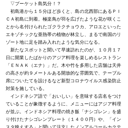
▽プーケット島気分！？
初島港から１５分ほど歩くと、島の北西部にあるＰＩ
ＣＡ初島に到着。極楽鳥が羽を広げたような花が咲くこ
とから名付けられたゴクラクチョウカ、アロエといった
エキゾチックな亜熱帯の植物が林立し、まるで南国のリ
ゾート地に足を踏み入れたような気分になる。
新たなスポットと聞いて早速訪れたのが、１０月１７
日に開業したばかりのアジア料理を楽しめるレストラン
「ＥＮＡＫ（エナ）」だ。木や竹を多用した店舗は天井
の高さが約９メートルある開放的な雰囲気で、テーブル
席についたてを設けるなど新型コロナウイルス感染防止
対策を施している。
インドネシア語で「おいしい」を意味する店名をつけ
ていることが象徴するように、メニューにはアジア料理
が並ぶ。インドネシア料理の焼き飯「ナシゴレン」を盛
り付けたナシゴレンプレート（１４００円）や、「イン
スタ映えする」と聞いて注文したノンアルコールカクテ