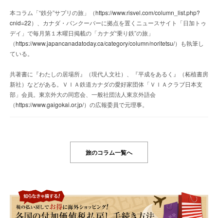
本コラム「“鉄分”サプリの旅」（
https://www.risvel.com/column_list.php?
cnid=22
）、カナダ・バンクーバーに拠点を置くニュースサイト「日加トゥ
デイ」で毎月第１木曜日掲載の「カナダ“乗り鉄”の旅」
（
https://www.japancanadatoday.ca/category/column/noritetsu/
）も執筆し
ている。
共著書に『わたしの居場所』（現代人文社）、『平成をあるく』（柘植書房
新社）などがある。ＶＩＡ鉄道カナダの愛好家団体「ＶＩＡクラブ日本支
部」会員。東京外大の同窓会、一般社団法人東京外語会
（
https://www.gaigokai.or.jp/
）の広報委員で元理事。
旅のコラム一覧へ