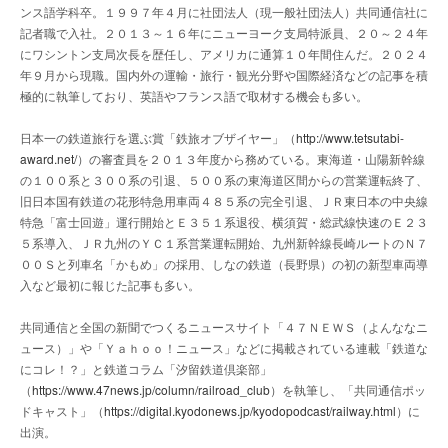
ンス語学科卒。１９９７年４月に社団法人（現一般社団法人）共同通信社に
記者職で入社。２０１３～１６年にニューヨーク支局特派員、２０～２４年
にワシントン支局次長を歴任し、アメリカに通算１０年間住んだ。２０２４
年９月から現職。国内外の運輸・旅行・観光分野や国際経済などの記事を積
極的に執筆しており、英語やフランス語で取材する機会も多い。
日本一の鉄道旅行を選ぶ賞「鉄旅オブザイヤー」（
http://www.tetsutabi-
award.net/
）の審査員を２０１３年度から務めている。東海道・山陽新幹線
の１００系と３００系の引退、５００系の東海道区間からの営業運転終了、
旧日本国有鉄道の花形特急用車両４８５系の完全引退、ＪＲ東日本の中央線
特急「富士回遊」運行開始とＥ３５１系退役、横須賀・総武線快速のＥ２３
５系導入、ＪＲ九州のＹＣ１系営業運転開始、九州新幹線長崎ルートのＮ７
００Ｓと列車名「かもめ」の採用、しなの鉄道（長野県）の初の新型車両導
入など最初に報じた記事も多い。
共同通信と全国の新聞でつくるニュースサイト「４７ＮＥＷＳ（よんななニ
ュース）」や「Ｙａｈｏｏ！ニュース」などに掲載されている連載「鉄道な
にコレ！？」と鉄道コラム「汐留鉄道倶楽部」
（
https://www.47news.jp/column/railroad_club
）を執筆し、「共同通信ポッ
ドキャスト」（
https://digital.kyodonews.jp/kyodopodcast/railway.html
）に
出演。