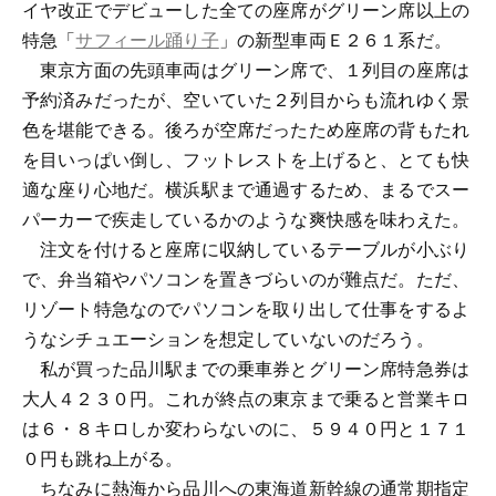
イヤ改正でデビューした全ての座席がグリーン席以上の
特急「
サフィール踊り子
」の新型車両Ｅ２６１系だ。
東京方面の先頭車両はグリーン席で、１列目の座席は
予約済みだったが、空いていた２列目からも流れゆく景
色を堪能できる。後ろが空席だったため座席の背もたれ
を目いっぱい倒し、フットレストを上げると、とても快
適な座り心地だ。横浜駅まで通過するため、まるでスー
パーカーで疾走しているかのような爽快感を味わえた。
注文を付けると座席に収納しているテーブルが小ぶり
で、弁当箱やパソコンを置きづらいのが難点だ。ただ、
リゾート特急なのでパソコンを取り出して仕事をするよ
うなシチュエーションを想定していないのだろう。
私が買った品川駅までの乗車券とグリーン席特急券は
大人４２３０円。これが終点の東京まで乗ると営業キロ
は６・８キロしか変わらないのに、５９４０円と１７１
０円も跳ね上がる。
ちなみに熱海から品川への東海道新幹線の通常期指定