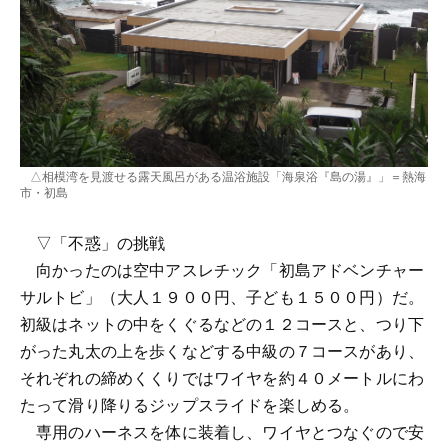
△相模湾を見渡せる露天風呂がある温浴施設「海泉浴『島の湯』」＝熱海
市・初島
▽「不惑」の挑戦
向かったのは空中アスレチック「初島アドベンチャー
サルトビ」（大人１９００円、子ども１５００円）だ。
初級はネットの中をくぐるなどの１２コースと、つり下
がった丸太の上を歩くなどする中級の７コースがあり、
それぞれの締めくくりではワイヤを約４０メートルにわ
たって滑り降りるジップスライドを楽しめる。
専用のハーネスを体に装着し、ワイヤとつなぐので安