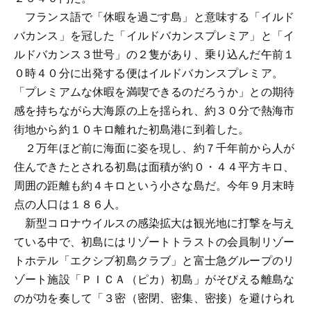
フランス語で「休暇を過ごす島」と意味する「イルド
バカンス」を冠した「イルドバカンスプレミア」と「イ
ルドバカンス３世号」の２隻があり、乗り込んだ午前１
０時４０分に出発する便はイルドバカンスプレミア。
「プレミアムな休暇を満喫できるのだろうか」との期待
感を持ちながら大海原の上を揺られ、約３０分で熱海市
街地から約１０キロ離れた初島港に到着した。
２万年ほど前に海面に姿を現し、約７千年前から人が
住んできたとされる初島は面積が約０・４４平方キロ、
周囲の距離も約４キロという小さな島だ。今年９月末時
点の人口は１８６人。
新型コロナウイルスの感染拡大は観光地に打撃を与え
ている中で、初島にはリゾートトラストの会員制リゾー
トホテル「エクシブ初島クラブ」と富士急グループのリ
ゾート施設「ＰＩＣＡ（ピカ）初島」がそびえる離島な
のが功を奏して「３密（密閉、密集、密接）を避けられ