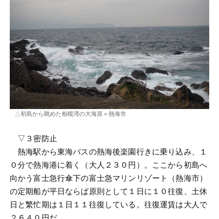
△初島から眺めた相模湾の大海原＝熱海市
▽３密防止
熱海駅から東海バスの熱海後楽園行きに乗り込み、１
０分で熱海港に着く（大人２３０円）。ここから初島へ
向かう富士急行傘下の富士急マリンリゾート（熱海市）
の定期船が平日ならば原則として１日に１０往復、土休
日と繁忙期は１日１１往復している。往復運賃は大人で
２６４０円だ。