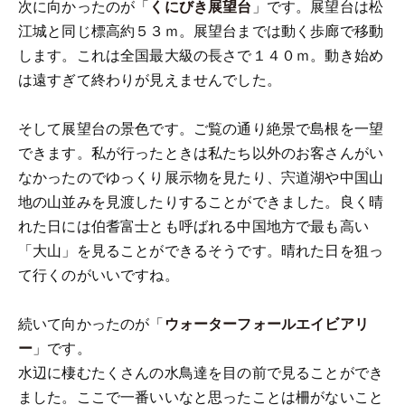
次に向かったのが「
くにびき展望台
」です。展望台は松
江城と同じ標高約５３ｍ。展望台までは動く歩廊で移動
します。これは全国最大級の長さで１４０ｍ。動き始め
は遠すぎて終わりが見えませんでした。
そして展望台の景色です。ご覧の通り絶景で島根を一望
できます。私が行ったときは私たち以外のお客さんがい
なかったのでゆっくり展示物を見たり、宍道湖や中国山
地の山並みを見渡したりすることができました。良く晴
れた日には伯耆富士とも呼ばれる中国地方で最も高い
「大山」を見ることができるそうです。晴れた日を狙っ
て行くのがいいですね。
続いて向かったのが「
ウォーターフォールエイビアリ
ー
」です。
水辺に棲むたくさんの水鳥達を目の前で見ることができ
ました。ここで一番いいなと思ったことは柵がないこと