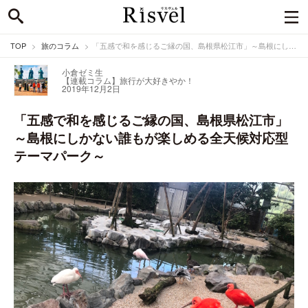
TOP
旅のコラム
「五感で和を感じるご縁の国、島根県松江市」～島根にしかない誰もが楽しめる全天候対応型テーマパーク～
小倉ゼミ生
【連載コラム】旅行が大好きやか！
2019年12月2日
「五感で和を感じるご縁の国、島根県松江市」
～島根にしかない誰もが楽しめる全天候対応型
テーマパーク～