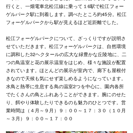
行くと、一畑電車北松江線に乗って１6駅で松江フォー
ゲルパーク駅に到着します。調べたところ約45分。松江
フォーゲルパークから駅が見えるほど近距離でした。
松江フォーゲルパークについて、ざっくりですが説明さ
せていただきます。松江フォーゲルパークは、自然環境
に調和した32ヘクタールの広大な緑豊かな丘陵地に、二
つの鳥温室と花の展示温室をはじめ、様々な施設が配置
されています。ほとんどの展示が室内で、廊下も屋根付
きなので天候も気にせず楽しめるようになっています。
水鳥と熱帯に生息する鳥の温室2つを中心に、園内各所
でたくさんの鳥とふれあうことができます。腕にのせた
り、餌やり体験したりできるのも魅力のひとつです。営
業時間は（４月～９月）９：００～１７：３０（１０月
～３月）９：００～１７：００