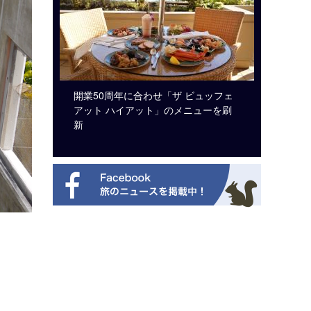
システム導
開業50周年に合わせ「ザ ビュッフェ
ロサンゼ
アット ハイアット」のメニューを刷
ズニーゆ
新