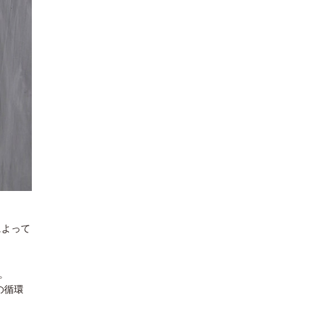
によって
。
の循環