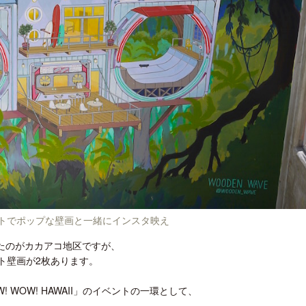
ロサンゼルス観光局、ウォルト・ディ
クアロア・ランチ、新予約
ズニーゆかりのスポット10選を紹介
入のお知らせ
ートでポップな壁画と一緒にインスタ映え
たのがカカアコ地区ですが、
ト壁画が2枚あります。
 WOW! HAWAII」のイベントの一環として、