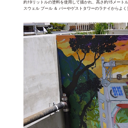
約19リットルの塗料を使用して描かれ、高さ約15メート
スウェル プール ＆ バーやゲストタワーのラナイからよ