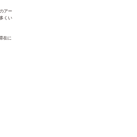
のアー
多くい
滞在に