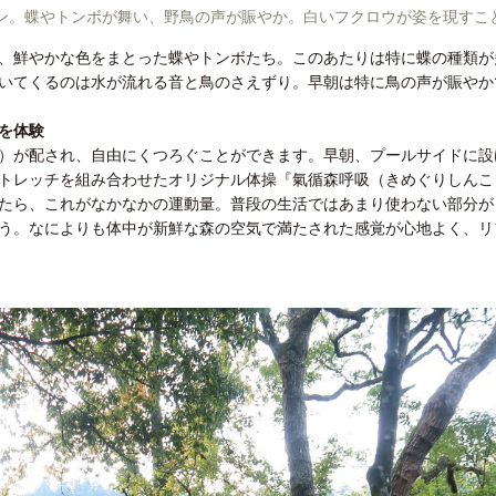
ン。蝶やトンボが舞い、野鳥の声が賑やか。白いフクロウが姿を現すこ
、鮮やかな色をまとった蝶やトンボたち。このあたりは特に蝶の種類が
いてくるのは水が流れる音と鳥のさえずり。早朝は特に鳥の声が賑やか
を体験
）が配され、自由にくつろぐことができます。早朝、プールサイドに設
トレッチを組み合わせたオリジナル体操『氣循森呼吸（きめぐりしんこ
たら、これがなかなかの運動量。普段の生活ではあまり使わない部分が
う。なによりも体中が新鮮な森の空気で満たされた感覚が心地よく、リ