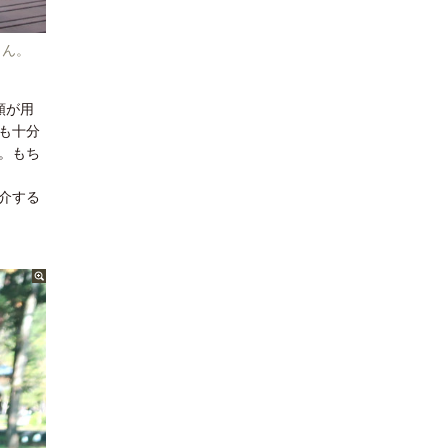
さん。
類が用
も十分
。もち
介する