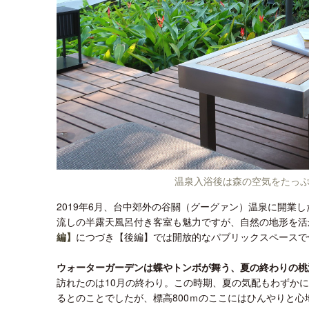
温泉入浴後は森の空気をたっ
2019年6月、台中郊外の谷關（グーグァン）温泉に開業
流しの半露天風呂付き客室も魅力ですが、自然の地形を活
編】
につづき【後編】では開放的なパブリックスペースで
ウォーターガーデンは蝶やトンボが舞う、夏の終わりの桃
訪れたのは10月の終わり。この時期、夏の気配もわずか
るとのことでしたが、標高800ｍのここにはひんやりと