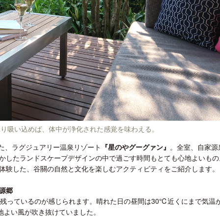
開業50周年に合わせ「ザ ビュッフェ
ロサンゼルス観光局、ウォ
アット ハイアット」のメニューを刷
ズニーゆかりのスポット10
新
ぷり吸い込めば、体中が浄化された感覚を味わえる。
した、ラグジュアリー温泉リゾート
『星のやグーグァン』
。全室、自家源
かしたランドスケープデザインの中で過ごす時間もとても心地よいもの
体験した、谷關の自然と文化を楽しむアクティビティをご紹介します。
源郷
に残っているのが感じられます。晴れた日の昼間は30℃近くにまで気温
心地よい風が吹き抜けていました。