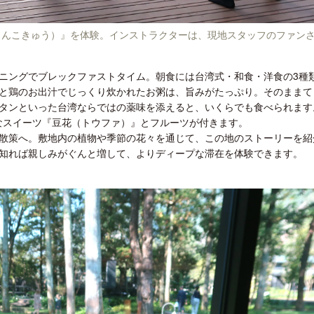
りしんこきゅう）』を体験。インストラクターは、現地スタッフのファン
ニングでブレックファストタイム。朝食には台湾式・和食・洋食の3種
と鶏のお出汁でじっくり炊かれたお粥は、旨みがたっぷり。そのままて
タンといった台湾ならではの薬味を添えると、いくらでも食べられます
なスイーツ『豆花（トウファ）』とフルーツが付きます。
散策へ。敷地内の植物や季節の花々を通じて、この地のストーリーを紹
知れば親しみがぐんと増して、よりディープな滞在を体験できます。