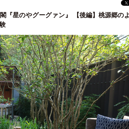
閣『星のやグーグァン』 【後編】桃源郷の
験