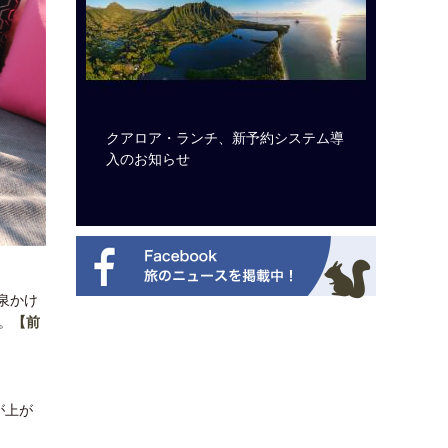
ルト・ディ
クアロア・ランチ、新予約システム導
開業50
選を紹介
入のお知らせ
アット 
新
泉かけ
。
【前
が上が