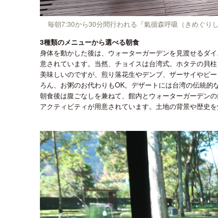
毎朝7:30から30分間行われる『氣循森呼吸（きめぐ
3種類のメニューから選べる朝食
身体を動かした後は、ウォーターガーデンを見渡せるダイ
意されています。当然、チョイスは台湾式。ホタテの貝柱
美味しいのですが、煎り落花生やデンブ、ザーサイやピー
ろん、お粥のお代わりもOK。デザートには台湾の伝統的
朝食後は腹ごなしを兼ねて、館内とウォーターガーデンの
アクティビティが用意されています。土地の背景や歴史を