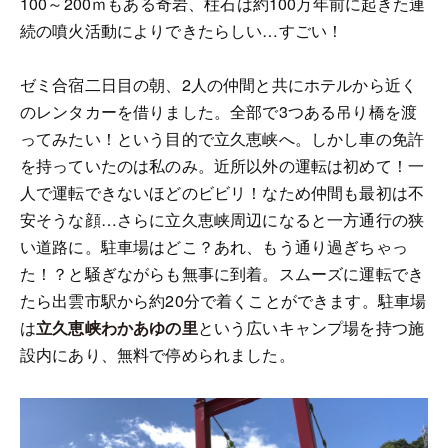
100～200ｍもある奇岩、柱石は約100万年前に起きた連
続の噴火活動によりできたらしい…すごい！
ゼミ合宿二日目の朝、2人の仲間と共にホテルから近く
のレンタカーを借りました。全部で3つある吊り橋を渡
ってみたい！という目的で立久恵峡へ。しかし車の免許
を持っていたのは私のみ。近所以外の運転は初めて！一
人で運転できないほどのビビリ！なため仲間も最初は不
安そうな顔…さらに立久恵峡周辺になると一方通行の狭
い道路に。駐車場はどこ？あれ、もう通り過ぎちゃっ
た！？と騒ぎながらも無事に到着。スムーズに運転でき
たら出雲市駅から約20分で着くことができます。駐車場
は
立久恵峡わかあゆの里
という広いキャンプ場を持つ施
設内にあり、無料で停められました。