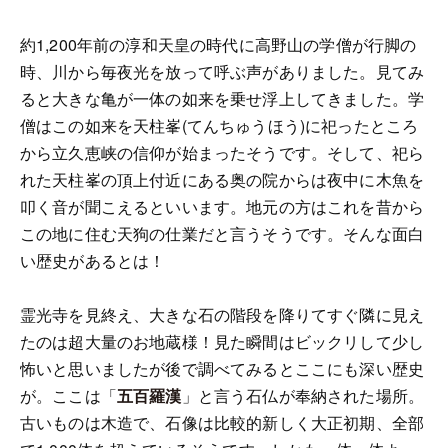
約1,200年前の淳和天皇の時代に高野山の学僧が行脚の
時、川から毎夜光を放って呼ぶ声がありました。見てみ
ると大きな亀が一体の如来を乗せ浮上してきました。学
僧はこの如来を天柱峯(てんちゅうほう)に祀ったところ
から立久恵峡の信仰が始まったそうです。そして、祀ら
れた天柱峯の頂上付近にある奥の院からは夜中に木魚を
叩く音が聞こえるといいます。地元の方はこれを昔から
この地に住む天狗の仕業だと言うそうです。そんな面白
い歴史があるとは！
霊光寺を見終え、大きな石の階段を降りてすぐ隣に見え
たのは超大量のお地蔵様！見た瞬間はビックリして少し
怖いと思いましたが後で調べてみるとここにも深い歴史
が。ここは「
五百羅漢
」と言う石仏が奉納された場所。
古いものは木造で、石像は比較的新しく大正初期、全部