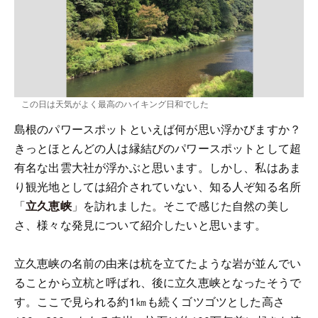
この日は天気がよく最高のハイキング日和でした
島根のパワースポットといえば何が思い浮かびますか？
きっとほとんどの人は縁結びのパワースポットとして超
有名な出雲大社が浮かぶと思います。しかし、私はあま
り観光地としては紹介されていない、知る人ぞ知る名所
「
立久恵峡
」を訪れました。そこで感じた自然の美し
さ、様々な発見について紹介したいと思います。
立久恵峡の名前の由来は杭を立てたような岩が並んでい
ることから立杭と呼ばれ、後に立久恵峡となったそうで
す。ここで見られる約1㎞も続くゴツゴツとした高さ