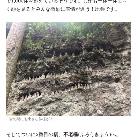
で1,000体を超えているそうです。しかも一体一体よ～
く顔を見るとみんな微妙に表情が違う！圧巻です。
岩の間にも小さな仏様が！
そしてついに3番目の橋、
不老橋
(ふろうきょう)へ。