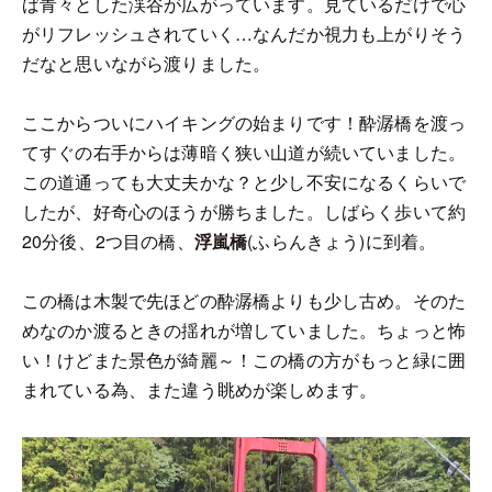
ば青々とした渓谷が広がっています。見ているだけで心
がリフレッシュされていく…なんだか視力も上がりそう
だなと思いながら渡りました。
ここからついにハイキングの始まりです！酔潺橋を渡っ
てすぐの右手からは薄暗く狭い山道が続いていました。
この道通っても大丈夫かな？と少し不安になるくらいで
したが、好奇心のほうが勝ちました。しばらく歩いて約
20分後、2つ目の橋、
浮嵐橋
(ふらんきょう)に到着。
この橋は木製で先ほどの酔潺橋よりも少し古め。そのた
めなのか渡るときの揺れが増していました。ちょっと怖
い！けどまた景色が綺麗～！この橋の方がもっと緑に囲
まれている為、また違う眺めが楽しめます。