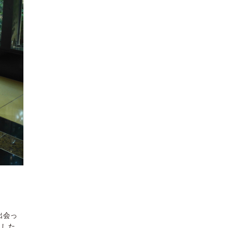
出会っ
ました。