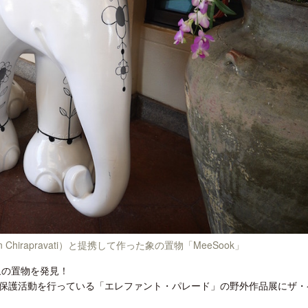
クアロア・ランチ、新予約システム導
開業50周年に合わせ「ザ 
入のお知らせ
アット ハイアット」のメ
新
n Chirapravati）と提携して作った象の置物「MeeSook」
象の置物を発見！
保護活動を行っている「エレファント・パレード」の野外作品展にザ・