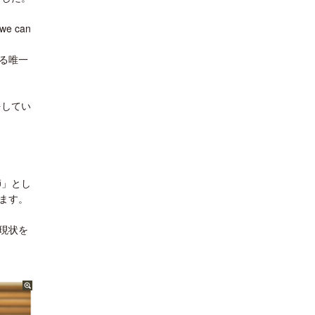
 we can
る唯一
をしてい
師」とし
ます。
現状を