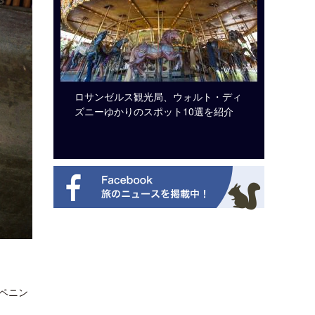
ビュッフェ
ロサンゼルス観光局、ウォルト・ディ
クアロア
ニューを刷
ズニーゆかりのスポット10選を紹介
入のお知
ペニン