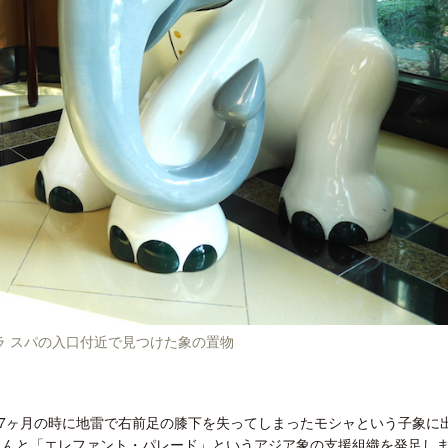
ラ スパの入口付近で見つけた象の置物
7ヶ月の時に地雷で右前足の膝下を失ってしまったモシャという子象に
ツさんと「エレファント・パレード」というアジア象の支援組織を発足し