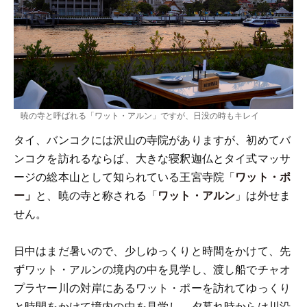
暁の寺と呼ばれる「ワット・アルン」ですが、日没の時もキレイ
タイ、バンコクには沢山の寺院がありますが、初めてバ
ンコクを訪れるならば、大きな寝釈迦仏とタイ式マッサ
ージの総本山として知られている王宮寺院「
ワット・ポ
ー」
と、暁の寺と称される「
ワット・アルン
」は外せま
せん。
日中はまだ暑いので、少しゆっくりと時間をかけて、先
ずワット・アルンの境内の中を見学し、渡し船でチャオ
プラヤー川の対岸にあるワット・ポーを訪れてゆっくり
と時間をかけて境内の中を見学し、夕暮れ時からは川沿