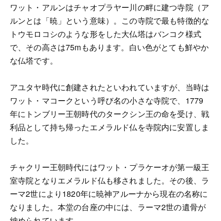
ワット・アルンはチャオプラヤー川の畔に建つ寺院（ア
ルンとは「暁」という意味）。この寺院で最も特徴的な
トウモロコシのような形をした大仏塔はバンコク様式
で、その高さは75mもあります。白い色がとても鮮やか
な仏塔です。
アユタヤ時代に創建されたといわれていますが、当時は
ワット・マコークという呼び名の小さな寺院で、1779
年にトンブリー王朝時代のタークシン王の命を受け、戦
利品として持ち帰ったエメラルド仏を寺院内に安置しま
した。
チャクリー王朝時代にはワット・プラケーオが第一級王
室寺院となりエメラルド仏も移されました。その後、ラ
ーマ2世により1820年に暁神アルーナから現在の名称に
なりました。本堂の台座の中には、ラーマ2世の遺骨が
納められています。