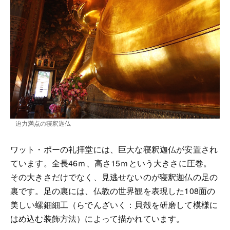
迫力満点の寝釈迦仏
ワット・ポーの礼拝堂には、巨大な寝釈迦仏が安置され
ています。全長46ｍ、高さ15ｍという大きさに圧巻。
その大きさだけでなく、見逃せないのが寝釈迦仏の足の
裏です。足の裏には、仏教の世界観を表現した108面の
美しい螺鈿細工（らでんざいく：貝殻を研磨して模様に
はめ込む装飾方法）によって描かれています。