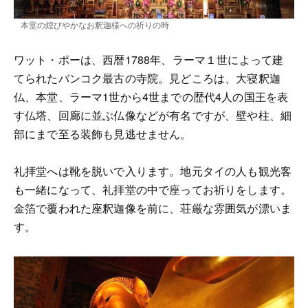
本堂の煌びやかなお釈迦様への祈りの時
ワット・ポーは、西暦1788年、ラーマ１世によって建
てられたバンコク最古の寺院。見どころは、大寝釈迦
仏、本堂、ラーマ1世から4世までの歴代4人の国王を表
す仏塔、回廊に並ぶ仏像などが有名ですが、壁や柱、細
部にまで至る装飾も見逃せません。
礼拝堂へは靴を脱いで入ります。地元タイの人も観光客
も一緒になって、礼拝堂の中で座ってお祈りをします。
金箔で覆われた座釈迦像を前に、荘厳な雰囲気が漂いま
す。