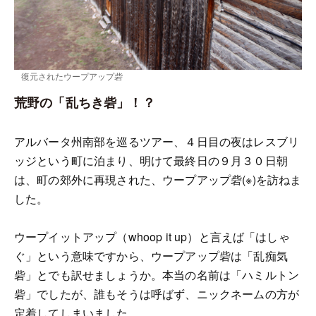
復元されたウープアップ砦
荒野の「乱ちき砦」！？
アルバータ州南部を巡るツアー、４日目の夜はレスブリ
ッジという町に泊まり、明けて最終日の９月３０日朝
は、町の郊外に再現された、ウープアップ砦(※)を訪ねま
した。
ウープイットアップ（whoop it up）と言えば「はしゃ
ぐ」という意味ですから、ウープアップ砦は「乱痴気
砦」とでも訳せましょうか。本当の名前は「ハミルトン
砦」でしたが、誰もそうは呼ばず、ニックネームの方が
定着してしまいました。