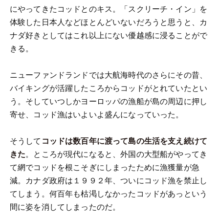
にやってきたコッドとのキス。「スクリーチ・イン」を
体験した日本人などほとんどいないだろうと思うと、カ
ナダ好きとしてはこれ以上にない優越感に浸ることがで
きる。
ニューファンドランドでは大航海時代のさらにその昔、
バイキングが活躍したころからコッドがとれていたとい
う。そしていつしかヨーロッパの漁船が島の周辺に押し
寄せ、コッド漁はいよいよ盛んになっていった。
そうして
コッドは数百年に渡って島の生活を支え続けて
きた
。ところが現代になると、外国の大型船がやってき
て網でコッドを根こそぎにしまったために漁獲量が急
減。カナダ政府は１９９２年、ついにコッド漁を禁止し
てしまう。何百年も枯渇しなかったコッドがあっという
間に姿を消してしまったのだ。