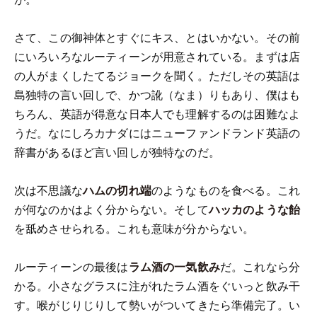
さて、この御神体とすぐにキス、とはいかない。その前
にいろいろなルーティーンが用意されている。まずは店
の人がまくしたてるジョークを聞く。ただしその英語は
島独特の言い回しで、かつ訛（なま）りもあり、僕はも
ちろん、英語が得意な日本人でも理解するのは困難なよ
うだ。なにしろカナダにはニューファンドランド英語の
辞書があるほど言い回しが独特なのだ。
次は不思議な
ハムの切れ端
のようなものを食べる。これ
が何なのかはよく分からない。そして
ハッカのような飴
を舐めさせられる。これも意味が分からない。
ルーティーンの最後は
ラム酒の一気飲み
だ。これなら分
かる。小さなグラスに注がれたラム酒をぐいっと飲み干
す。喉がじりじりして勢いがついてきたら準備完了。い