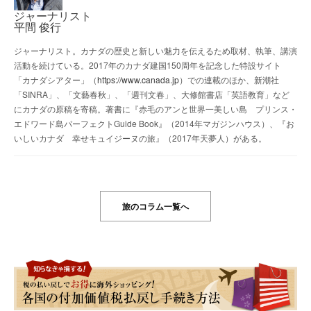
ジャーナリスト
平間 俊行
ジャーナリスト。カナダの歴史と新しい魅力を伝えるため取材、執筆、講演
活動を続けている。2017年のカナダ建国150周年を記念した特設サイト
「カナダシアター」（
https://www.canada.jp
）での連載のほか、新潮社
「SINRA」、「文藝春秋」、「週刊文春」、大修館書店「英語教育」など
にカナダの原稿を寄稿。著書に『赤毛のアンと世界一美しい島 プリンス・
エドワード島パーフェクトGuide Book』（2014年マガジンハウス）、『お
いしいカナダ 幸せキュイジーヌの旅』（2017年天夢人）がある。
旅のコラム一覧へ