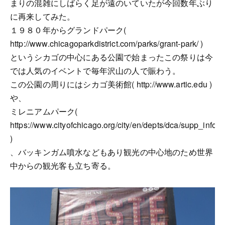
まりの混雑にしばらく足が遠のいていたが今回数年ぶり
に再来してみた。
１９８０年からグランドパーク(
http://www.chicagoparkdistrict.com/parks/grant-park/ )
というシカゴの中心にある公園で始まったこの祭りは今
では人気のイベントで毎年沢山の人で賑わう。
この公園の周りにはシカゴ美術館( http://www.artic.edu )
や、
ミレニアムパーク(
https://www.cityofchicago.org/city/en/depts/dca/supp_info/
)
、バッキンガム噴水などもあり観光の中心地のため世界
中からの観光客も立ち寄る。