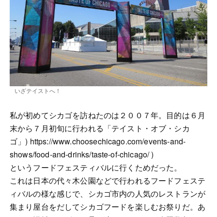
いざテイストへ！
私が初めてシカゴを訪ねたのは２００７年。目的は６月
末から７月初旬に行われる「テイスト・オブ・シカ
ゴ」) https://www.choosechicago.com/events-and-
shows/food-and-drinks/taste-of-chicago/ )
というフードフェスティバルに行くためだった。
これは日本の代々木公園などで行われるフードフェステ
ィバルの様な感じで、シカゴ市内の人気のレストランが
集まり屋台をだしてシカゴフードを楽しむお祭りだ。あ