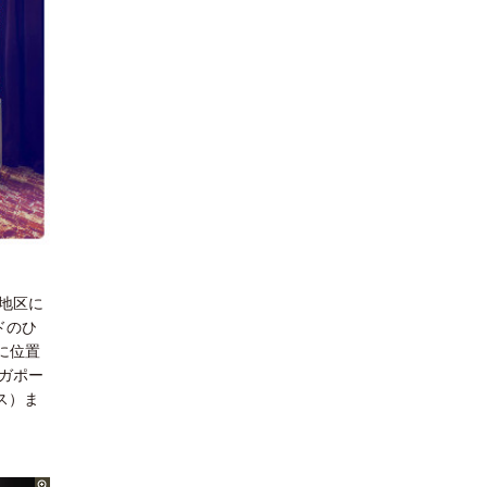
地区に
ドのひ
角に位置
ガポー
ス）ま