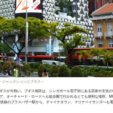
開業50周年に合わせ「ザ ビュッフェ
クアロア・ランチ、新予約
アット ハイアット」のメニューを刷
入のお知らせ
新
・ジャンクションとブギス＋
ギスが今熱い。ブギス地区は、シンガポール官庁街にある芸術や文化の
ア、オーチャード・ロードへも徒歩圏で行かれるとても便利な場所。M
環状線のブラスバザー駅から、チャイナタウン、マリナベイサンズへも電