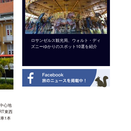
システム導
ロサンゼルス観光局、ウォルト・ディ
開業50
ズニーゆかりのスポット10選を紹介
アット 
新
中心地
RT東西
車1本