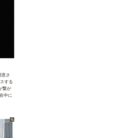
用意さ
セスする
が繋が
在中に