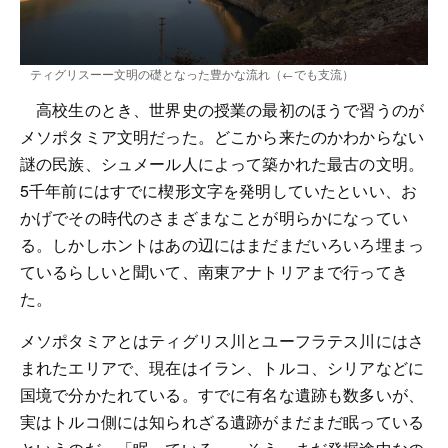
ティグリスーー文明の礎となった豊かな流れ（←でも支流）
高校生のとき、世界史の授業の最初のほうで習うのが
メソポタミア文明だった。どこから来たのかわからない
謎の民族、シュメール人によって築かれた最古の文明。
5千年前にはすでに楔形文字を発明していたといい、お
かげでその時代のさまざまなことが明らかになってい
る。しかしホントはあの辺にはまだまだいろいろ埋まっ
ているらしいと聞いて、南東アナトリアまで行ってき
た。
メソポタミアとはティグリス川とユーフラテス川にはさ
まれたエリアで、現在はイラン、トルコ、シリアなどに
国境で分かたれている。すでに有名な遺跡も数多いが、
実はトルコ側には知られざる遺跡がまだまだ眠っている