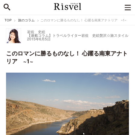
TOP
旅のコラム
このロマンに勝るものなし！ 心躍る南東アナトリア ~1~
岩佐 史絵
【連載コラム】トラベルライター岩佐 史絵
贅沢☆旅スタイル
2015年6月5日
このロマンに勝るものなし！ 心躍る南東アナト
リア ~1~