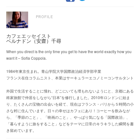
PROFILE
カフェエッセイスト
ベルナドン（安齋）千尋
When you direct is the only time you get to have the world exactly how you
want it – Sofia Coppola.
1984年東京生まれ。青山学院大学国際政治経済学部卒業
フランス在住コラムニスト、本業はサーキュラーエコノミーコンサルタント
外国で生活することに憧れ、どこにいても埋もれないようにと、京都にある
柊家旅館で仲居をしながら“日本”を修行しました。2010年ロンドンに始ま
り、たくさんの宝物の出会いを経て、現在はフランス・パリから５時間の小
さな村に住んでいます。日々の幸せはカフェにあり！コーヒーを飲みなが
ら、「季節のこと」、「映画のこと」、やっぱり気になる「国際政治」、
「暮らすように旅をすること」などをテーマに日常のキラキラした瞬間を書
き留めています。