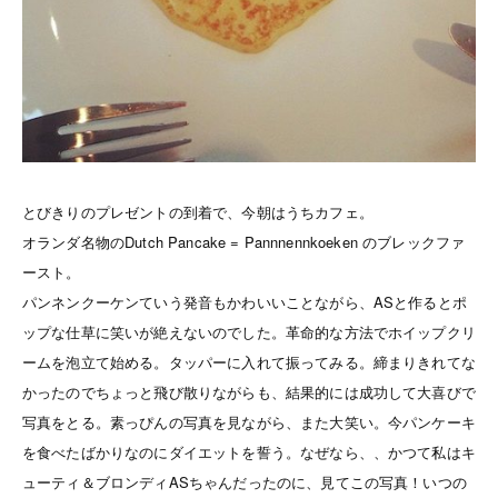
とびきりのプレゼントの到着で、今朝はうちカフェ。
オランダ名物のDutch Pancake = Pannnennkoeken のブレックファ
ースト。
パンネンクーケンていう発音もかわいいことながら、ASと作るとポ
ップな仕草に笑いが絶えないのでした。革命的な方法でホイップクリ
ームを泡立て始める。タッパーに入れて振ってみる。締まりきれてな
かったのでちょっと飛び散りながらも、結果的には成功して大喜びで
写真をとる。素っぴんの写真を見ながら、また大笑い。今パンケーキ
を食べたばかりなのにダイエットを誓う。なぜなら、、かつて私はキ
ューティ＆ブロンディASちゃんだったのに、見てこの写真！いつの