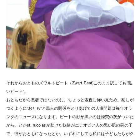
それからおとものズワルトピート（Zwart Peat)このまま訳しても”黒
いピート”。
おともだから悪者ではないのに、ちょっと素直に怖い見ため。察しが
つくように”おとも”と黒人の関係をとりあげての人権問題は毎年オラ
ンダのニュースになります。ピートの顔が黒いのは煙突の灰がついた
から、とかst. nicolasが助けた奴隷がエチオピア人の黒い肌の男の子
で、彼がおともになったとか。いずれにしても私には子どもたちがク