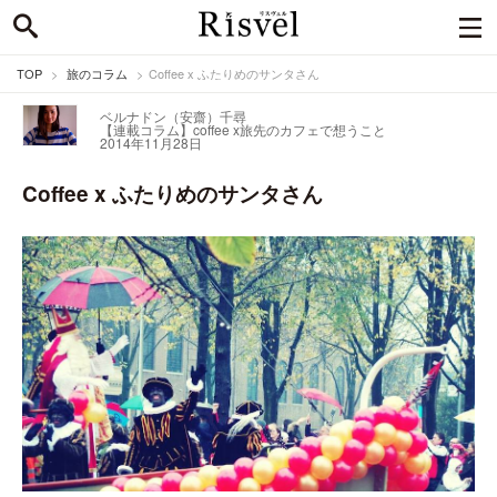
TOP
旅のコラム
Coffee x ふたりめのサンタさん
ベルナドン（安齋）千尋
【連載コラム】coffee x
旅先のカフェで想うこと
2014年11月28日
Coffee x ふたりめのサンタさん