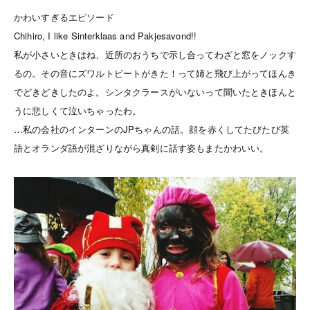
かわいすぎるエピソード
Chihiro, I like Sinterklaas and Pakjesavond!!
私が小さいときはね、近所のおうちで示し合ってわざと窓をノックす
るの。その音にズワルトピートがきた！って姉と飛び上がってほんき
でどきどきしたのよ。シンタクラースがいないって聞いたときほんと
うに悲しくて泣いちゃったわ。
…私の会社のインターンのJPちゃんの話。顔を赤くしてたびたび英
語とオランダ語が混ざりながら真剣に話す姿もまたかわいい。