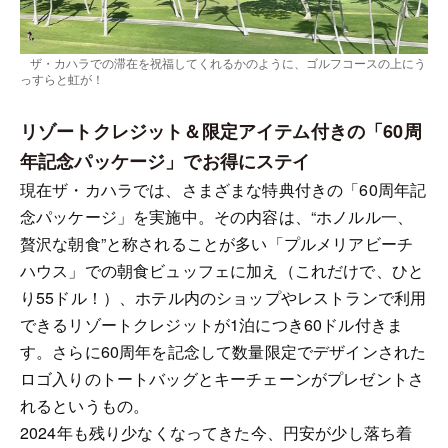
ザ・カハラでの滞在を祝福してくれるかのように、ゴルフコースの上にう
っすらと虹が！
リゾートクレジット＆限定アイテム付きの「60周
年記念パッケージ」で
お得にステイ
現在ザ・カハラでは、さまざまな特典付きの「60周年記
念パッケージ」を実施中。その内容は、“ホノルル一、
贅沢な朝食”と称されることが多い「プルメリアビーチ
ハウス」での朝食ビュッフェに加え（これだけで、ひと
り55ドル！）、ホテル内のショップやレストランで利用
できるリゾートクレジットが1泊につき60ドル付きま
す。さらに60周年を記念して数量限定でデザインされた
ロゴ入りのトートバッグとキーチェーンがプレゼントさ
れるというもの。
2024年も残り少なくなってきた今、円安が少し落ち着