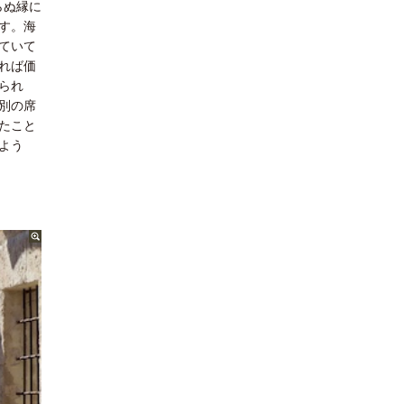
らぬ縁に
す。海
ていて
れば価
られ
別の席
たこと
よう