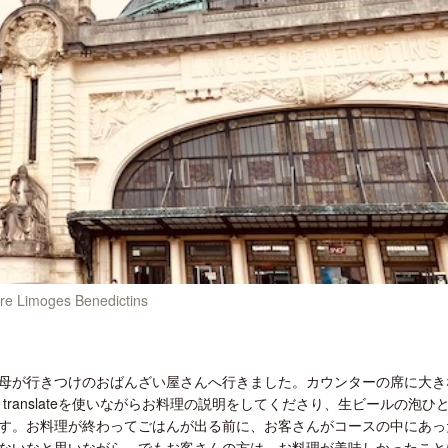
ロサンゼルス観光局、ウォルト・ディ
開業50周年に合わせ「ザ 
ズニーゆかりのスポット10選を紹介
アット ハイアット」のメ
新
re Limoges Benedictins
母が行きつけのおばんざい屋さんへ行きました。カウンターの席に大き
 translateを使いながらお料理の説明をしてくださり、生ビールの泡ひ
す。お料理が終わってごはんが出る前に、お客さんがコースの中にあっ
ないなと思いながら、でもお客さんの方は、お料理が美味しかったこと