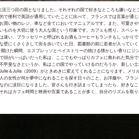
ッパ生活三つ目の国となりました。それぞれの国で好きなところも嫌いなと
的で便利で英語が通用していたことに比べて、フランスでは言葉が通じ
お買い物のレジ、車など全てにおいてマニュアルです。また、可愛さや
いものを大切に使う大人な国という印象です。カフェも然り。スペシャ
は違い、ブラッセリーと呼ばれるお酒もコーヒーもランチもしっかりで
な壁にくさくさして街を歩いていた日、図書館の前に若者が入っていく
ドアを開けた瞬間、エスプレッソとペイストリーの焼ける懐かしい香りにジ
で頭がいっぱいだった私は、ここでもやっぱりカフェに救われた気分で
不甲斐なさというか、私はこの国でやっていけるのだろうか、新しい土
ie＆Julia（2009）がときめきに変えてくれることになります。メリ
人の女性が何か夢中になれることを探す日々のこと。お洋服や、フラン
なのに涙目になりました。皆さんも行き詰まってしまったら、好きなこ
それはカフェ時間と映画や言葉であることが多く、自分のリズムを取り