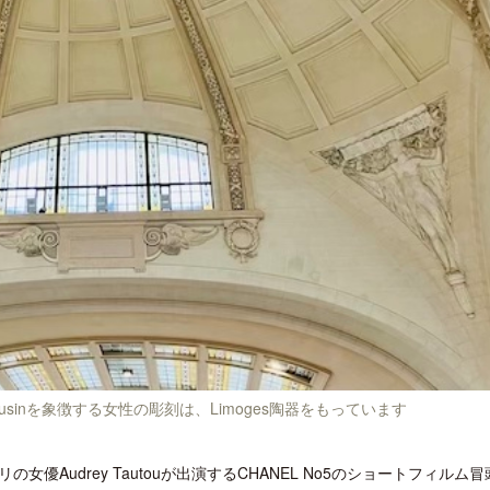
sinを象徴する女性の彫刻は、Limoges陶器をもっています
Audrey Tautouが出演するCHANEL No5のショートフィルム