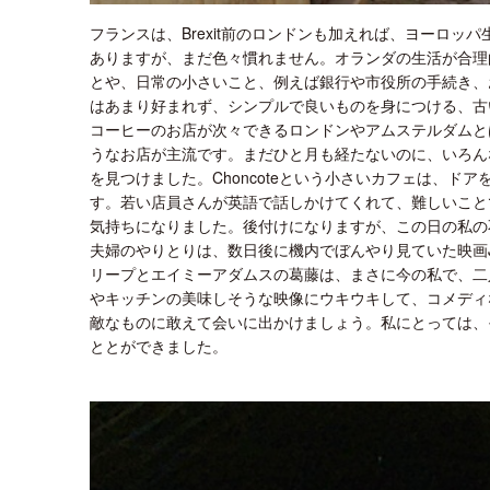
フランスは、Brexit前のロンドンも加えれば、ヨーロ
ありますが、まだ色々慣れません。オランダの生活が合理
とや、日常の小さいこと、例えば銀行や市役所の手続き、
はあまり好まれず、シンプルで良いものを身につける、古
コーヒーのお店が次々できるロンドンやアムステルダムと
うなお店が主流です。まだひと月も経たないのに、いろん
を見つけました。Choncoteという小さいカフェは、
す。若い店員さんが英語で話しかけてくれて、難しいこと
気持ちになりました。後付けになりますが、この日の私の
夫婦のやりとりは、数日後に機内でぼんやり見ていた映画Jul
リープとエイミーアダムスの葛藤は、まさに今の私で、二
やキッチンの美味しそうな映像にウキウキして、コメディ
敵なものに敢えて会いに出かけましょう。私にとっては、
ととができました。