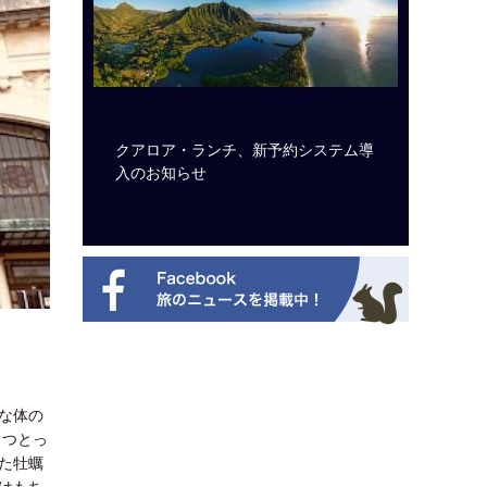
ビュッフェ
クアロア・ランチ、新予約システム導
ロサンゼ
ニューを刷
入のお知らせ
ズニーゆ
な体の
とつとっ
た牡蠣
はもち