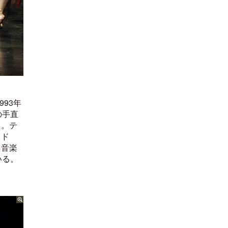
93年
の手直
る。テ
ドド
。音楽
いる。