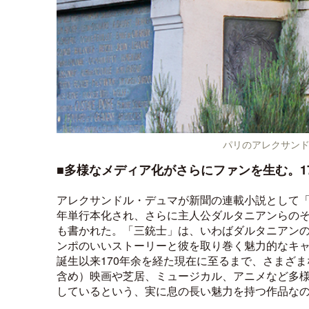
パリのアレクサン
■多様なメディア化がさらにファンを生む。1
アレクサンドル・デュマが新聞の連載小説として「
年単行本化され、さらに主人公ダルタニアンらの
も書かれた。「三銃士」は、いわばダルタニアン
ンポのいいストーリーと彼を取り巻く魅力的なキ
誕生以来170年余を経た現在に至るまで、さまざ
含め）映画や芝居、ミュージカル、アニメなど多
しているという、実に息の長い魅力を持つ作品な