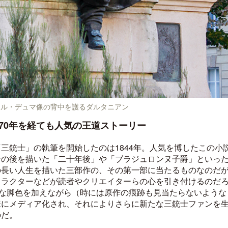
ドル・デュマ像の背中を護るダルタニアン
70年を経ても人気の王道ストーリー
三銃士」の執筆を開始したのは1844年。人気を博したこの小
その後を描いた「二十年後」や「ブラジュロンヌ子爵」といっ
の長い人生を描いた三部作の、その第一部に当たるものなのだ
ャラクターなどが読者やクリエイターらの心を引き付けるのだ
まな脚色を加えながら（時には原作の痕跡も見当たらないような
様にメディア化され、それによりさらに新たな三銃士ファンを
のだ。