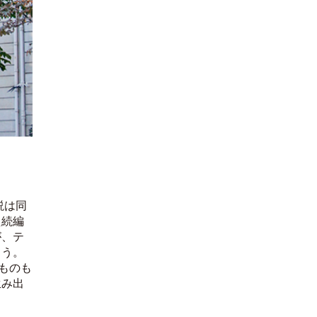
説は同
た続編
が、テ
ろう。
ものも
生み出