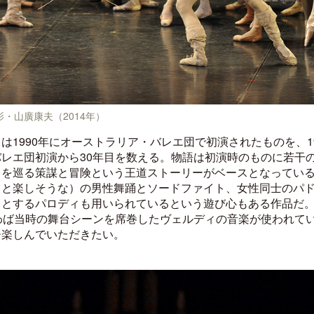
影・山廣康夫（2014年）
1990年にオーストラリア・バレエ団で初演されたものを、19
レエ団初演から30年目を数える。物語は初演時のものに若干
りを巡る策謀と冒険という王道ストーリーがベースとなってい
きと楽しそうな）の男性舞踊とソードファイト、女性同士のパ
っとするパロディも用いられているという遊び心もある作品だ
わば当時の舞台シーンを席巻したヴェルディの音楽が使われて
ひ楽しんでいただきたい。