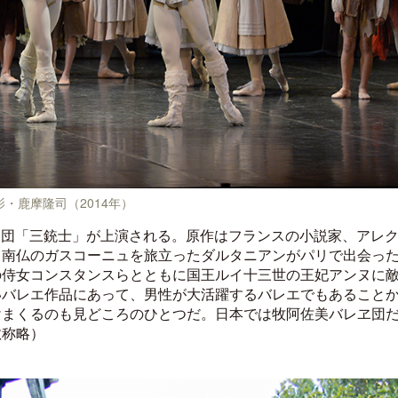
ロサンゼルス観光局、ウォルト・ディ
クアロア・ランチ、新予約
ズニーゆかりのスポット10選を紹介
入のお知らせ
影・鹿摩隆司（2014年）
レヱ団「三銃士」が上演される。原作はフランスの小説家、アレ
、南仏のガスコーニュを旅立ったダルタニアンがパリで出会っ
の侍女コンスタンスらとともに国王ルイ十三世の王妃アンヌに
いバレエ作品にあって、男性が大活躍するバレエでもあること
けまくるのも見どころのひとつだ。日本では牧阿佐美バレヱ団
敬称略）