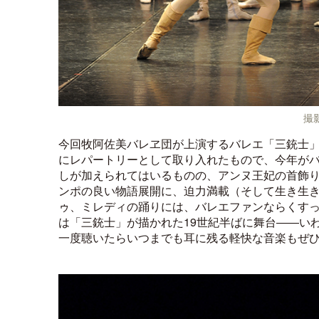
撮
今回牧阿佐美バレヱ団が上演するバレエ「三銃士」は
にレパートリーとして取り入れたもので、今年がバ
しが加えられてはいるものの、アンヌ王妃の首飾
ンポの良い物語展開に、迫力満載（そして生き生
ゥ、ミレディの踊りには、バレエファンならくす
は「三銃士」が描かれた19世紀半ばに舞台――い
一度聴いたらいつまでも耳に残る軽快な音楽もぜ