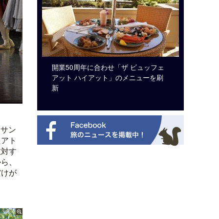
システム導
開業50周年に合わせ「ザ ビュッフェ
ロサンゼ
アット ハイアット」のメニューを刷
ズニーゆ
新
クサン
たアト
敵対す
から、
だけが