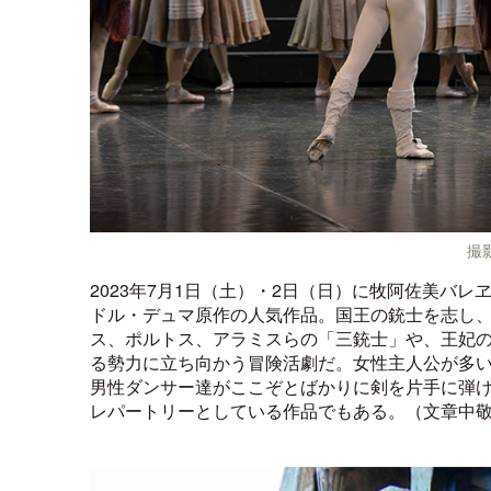
撮
2023年7月1日（土）・2日（日）に牧阿佐美バ
ドル・デュマ原作の人気作品。国王の銃士を志し
ス、ポルトス、アラミスらの「三銃士」や、王妃
る勢力に立ち向かう冒険活劇だ。女性主人公が多
男性ダンサー達がここぞとばかりに剣を片手に弾
レパートリーとしている作品でもある。（文章中