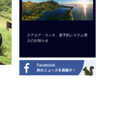
ビュッフェ
クアロア・ランチ、新予約システム導
ロサンゼ
ニューを刷
入のお知らせ
ズニーゆ