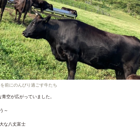
ロサンゼルス観光局、ウォルト・ディ
開業50周年に合わせ「ザ 
ズニーゆかりのスポット10選を紹介
アット ハイアット」のメ
新
士を前にのんびり過ごす牛たち
な青空が広がっていました。
う～
大な八丈富士