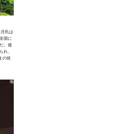
。
桂月氏は
全国に
だ。後
られ、
まの状