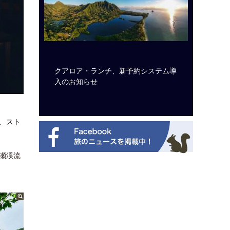
ビュッフェ
クアロア・ランチ、新予約システム導
ロサンゼ
ニューを刷
入のお知らせ
ズニーゆ
、スト
瀬渓流