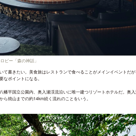
ロサンゼルス観光局、ウォルト・ディ
開業50周年に合わせ「ザ 
ズニーゆかりのスポット10選を紹介
アット ハイアット」のメ
新
ロビー「森の神話」
いて書きたい。美食旅はレストランで食べることがメインイベントだが
要なポイントになる。
八幡平国立公園内、奥入瀬渓流沿いに唯一建つリゾートホテルだ。奥入
から焼山までの約14km続く流れのことをいう。