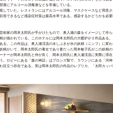
部屋にアルコール消毒液などを常備している。
底していた。レストランにはアルコール消毒、マスクケースなど用意さ
目視できるなど感染症対策は最高水準である。感染するかどうかを必要
芸術家の岡本太郎氏が手がけたもので、奥入瀬の森をイメージして作ら
精が描かれている。このホテルには岡本太郎氏の大暖炉が２作品ある。
ある。この作品は、奥入瀬渓流の水しぶきが水の妖精（ニンフ）に変わ
妖精がいて、岡本太郎氏の養女であり妻だった岡本敏子氏がこの妖精の
ーナーが岡本太郎氏と仲が良く、岡本太郎氏に奥入瀬渓流に実際に滞在
う。ロビーにある「森の神話」はブロンズ製で、ラウンジにある「河神
わ目立つ存在である。実は岡本太郎氏の作品のレプリカ、「太郎カッパ