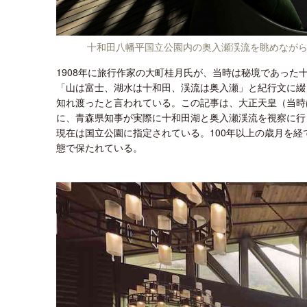
十和田八幡平国立公園内の奥入瀬渓流を眺めなが
1908年に旅行作家の大町桂月氏が、当時は秘境であっ
「山は富士、湖水は十和田、渓流は奥入瀬」と紀行文に綴
知れ渡ったと言われている。この記事は、大正天皇（当時
に、青森県知事が実際に十和田湖と奥入瀬渓流を視察に行
現在は国立公園に指定されている。100年以上の歳月を
態で保たれている。