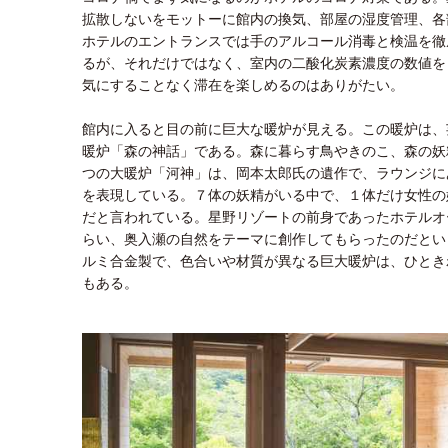
拡散しないをモットーに館内の換気、部屋の湿度管理、各
ホテルのエントランスでは手のアルコール消毒と検温を徹
るが、それだけではなく、室内の二酸化炭素濃度の数値を
気にすることなく滞在を楽しめるのはありがたい。
館内に入ると目の前に巨大な暖炉が見える。この暖炉は、
暖炉「森の神話」である。森に暮らす鳥やきのこ、森の妖
つの大暖炉「河神」は、岡本太郎氏の遺作で、ラウンジに
を表現している。７体の妖精がいる中で、１体だけ女性の
だと言われている。星野リゾートの前身であったホテルオ
らい、奥入瀬の自然をテーマに創作してもらったのだとい
ルミ合金製で、色合いや材質が異なる巨大暖炉は、ひとき
もある。