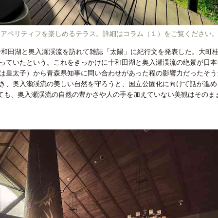
らアペリティフを楽しめるテラス。詳細はコラム（１）をご覧ください
た十和田湖と奥入瀬渓流を訪れて雑誌「太陽」に紀行文を発表した。大町
っていたという。これをきっかけに十和田湖と奥入瀬渓流の絶景が日本
は皇太子）から青森県知事に問い合わせがあった程の影響力だったそう
き、奥入瀬渓流の美しい自然を守ろうと、国立公園化に向けて話が進め
経ても、奥入瀬渓流の自然の豊かさや人の手を加えていない美観はそのま