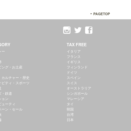
PAGETOP
GORY
TAX FREE
ャー
イタリア
フランス
跡
イギリス
ピング・お土産
フィンランド
ドイツ
・カルチャー・歴史
スペイン
ィビティ・スポーツ
スイス
社
オーストラリア
ズ・鉄道
シンガポール
ション
マレーシア
ビューティ
タイ
ペーン・セール
韓国
旅
台湾
備
日本