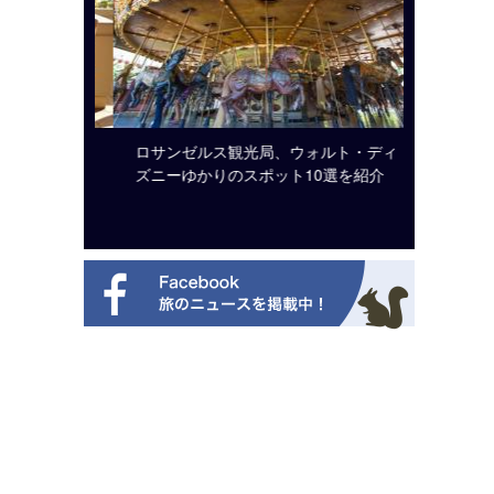
ビュッフェ
ロサンゼルス観光局、ウォルト・ディ
クアロア
ニューを刷
ズニーゆかりのスポット10選を紹介
入のお知