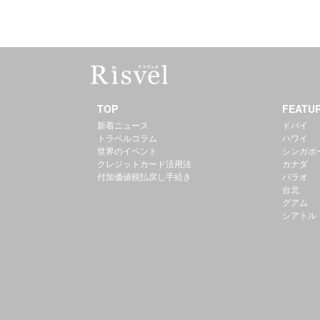
TOP
FEATU
新着ニュース
ドバイ
トラベルコラム
ハワイ
世界のイベント
シンガポ
クレジットカード活用法
カナダ
付加価値税払戻し手続き
パラオ
台北
グアム
シアトル