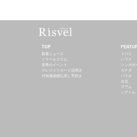
TOP
FEATU
新着ニュース
ドバイ
トラベルコラム
ハワイ
世界のイベント
シンガポ
クレジットカード活用法
カナダ
付加価値税払戻し手続き
パラオ
台北
グアム
シアトル