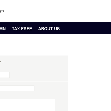
情報
UMN
TAX FREE
ABOUT US
ター