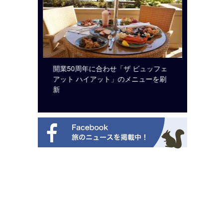
システム導
開業50周年に合わせ「ザ ビュッフェ
ロサンゼ
アット ハイアット」のメニューを刷
ズニーゆ
新