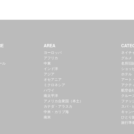
RE
AREA
CATE
ヨーロッパ
ネイチ
アフリカ
グルメ
ール
中東
名所旧
インド洋
ショッ
アジア
ホテル
オセアニア
アート
ミクロネシア
アクテ
ハワイ
航空会
南太平洋
クルー
アメリカ合衆国（本土）
ファッ
カナダ・アラスカ
スパ・
中米・カリブ海
キャン
南米
ひとり
旅行準