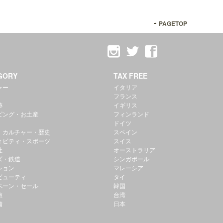
PAGETOP
GORY
TAX FREE
ャー
イタリア
フランス
跡
イギリス
ピング・お土産
フィンランド
ドイツ
・カルチャー・歴史
スペイン
ィビティ・スポーツ
スイス
社
オーストラリア
ズ・鉄道
シンガポール
ション
マレーシア
ビューティ
タイ
ペーン・セール
韓国
旅
台湾
備
日本