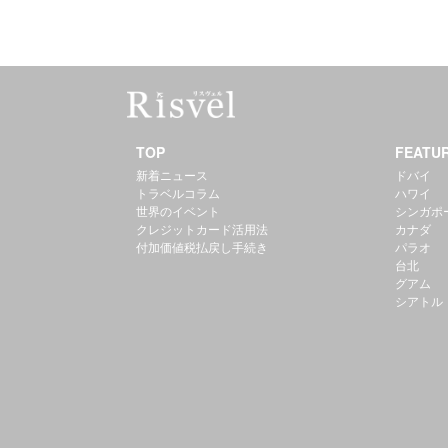
TOP
FEATU
新着ニュース
ドバイ
トラベルコラム
ハワイ
世界のイベント
シンガポ
クレジットカード活用法
カナダ
付加価値税払戻し手続き
パラオ
台北
グアム
シアトル