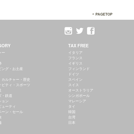
PAGETOP
GORY
TAX FREE
ャー
イタリア
フランス
跡
イギリス
ピング・お土産
フィンランド
ドイツ
・カルチャー・歴史
スペイン
ィビティ・スポーツ
スイス
社
オーストラリア
ズ・鉄道
シンガポール
ション
マレーシア
ビューティ
タイ
ペーン・セール
韓国
旅
台湾
備
日本