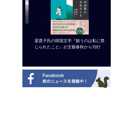
システム導
梁貴子氏の韓国文学『願うのは私に禁
開業50
じられたこと』が文藝春秋から刊行
アット 
新