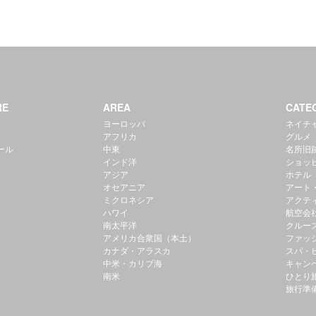
RE
AREA
CATE
ヨーロッパ
ネイチ
アフリカ
グルメ
ール
中東
名所旧
インド洋
ショッ
アジア
ホテル
オセアニア
アート
ミクロネシア
アクテ
ハワイ
航空会
南太平洋
クルー
アメリカ合衆国（本土）
ファッ
カナダ・アラスカ
スパ・
中米・カリブ海
キャン
南米
ひとり
旅行準