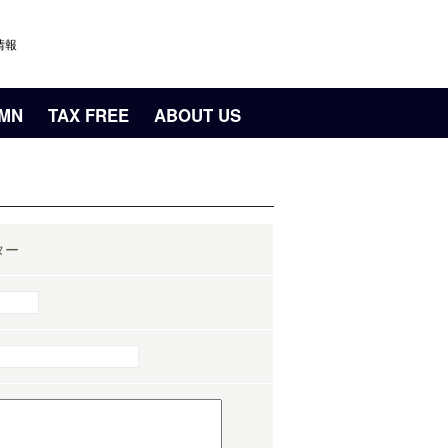
情報
UMN
TAX FREE
ABOUT US
ター