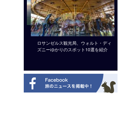
システム導
ロサンゼルス観光局、ウォルト・ディ
開業50
ズニーゆかりのスポット10選を紹介
アット 
新