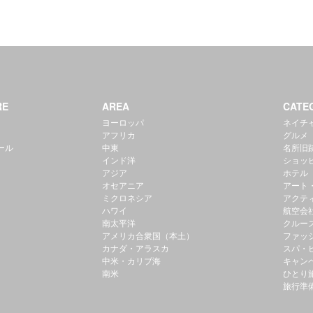
RE
AREA
CATE
ヨーロッパ
ネイチ
アフリカ
グルメ
ール
中東
名所旧
インド洋
ショッ
アジア
ホテル
オセアニア
アート
ミクロネシア
アクテ
ハワイ
航空会
南太平洋
クルー
アメリカ合衆国（本土）
ファッ
カナダ・アラスカ
スパ・
中米・カリブ海
キャン
南米
ひとり
旅行準