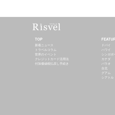
TOP
FEATU
新着ニュース
ドバイ
トラベルコラム
ハワイ
世界のイベント
シンガポ
クレジットカード活用法
カナダ
付加価値税払戻し手続き
パラオ
台北
グアム
シアトル