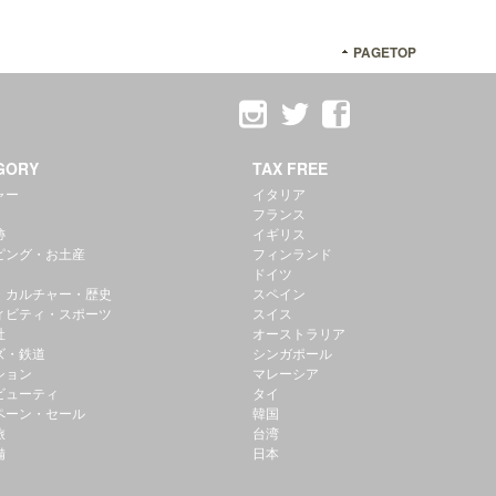
PAGETOP
GORY
TAX FREE
ャー
イタリア
フランス
跡
イギリス
ピング・お土産
フィンランド
ドイツ
・カルチャー・歴史
スペイン
ィビティ・スポーツ
スイス
社
オーストラリア
ズ・鉄道
シンガポール
ション
マレーシア
ビューティ
タイ
ペーン・セール
韓国
旅
台湾
備
日本