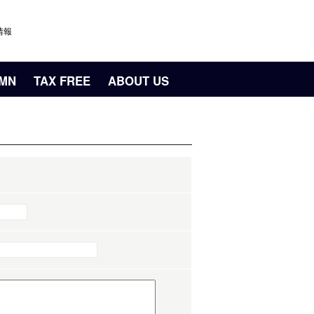
情報
UMN
TAX FREE
ABOUT US