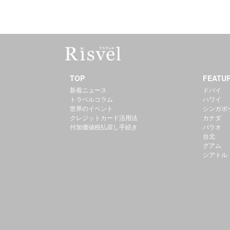
TOP
FEATU
新着ニュース
ドバイ
トラベルコラム
ハワイ
世界のイベント
シンガポ
クレジットカード活用法
カナダ
付加価値税払戻し手続き
パラオ
台北
グアム
シアトル