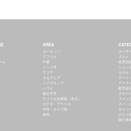
RE
AREA
CATE
ヨーロッパ
ネイチ
アフリカ
グルメ
ール
中東
名所旧
インド洋
ショッ
アジア
ホテル
オセアニア
アート
ミクロネシア
アクテ
ハワイ
航空会
南太平洋
クルー
アメリカ合衆国（本土）
ファッ
カナダ・アラスカ
スパ・
中米・カリブ海
キャン
南米
ひとり
旅行準