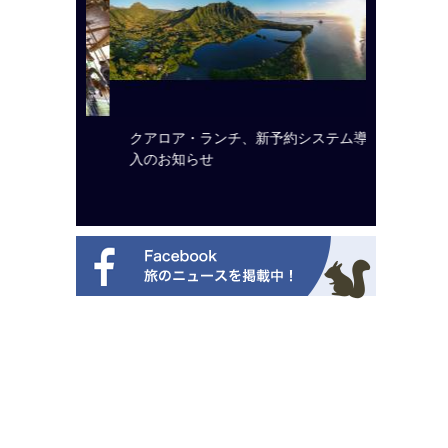
ルト・ディ
クアロア・ランチ、新予約システム導
開業50
選を紹介
入のお知らせ
アット 
新