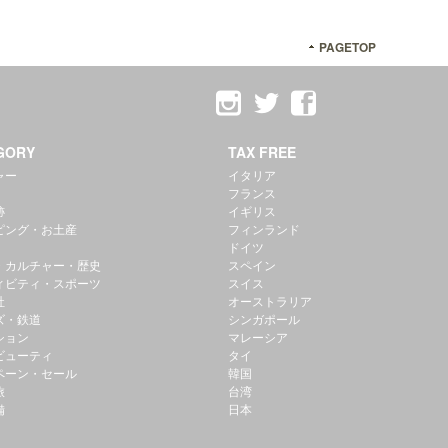
PAGETOP
GORY
TAX FREE
ャー
イタリア
フランス
跡
イギリス
ピング・お土産
フィンランド
ドイツ
・カルチャー・歴史
スペイン
ィビティ・スポーツ
スイス
社
オーストラリア
ズ・鉄道
シンガポール
ション
マレーシア
ビューティ
タイ
ペーン・セール
韓国
旅
台湾
備
日本