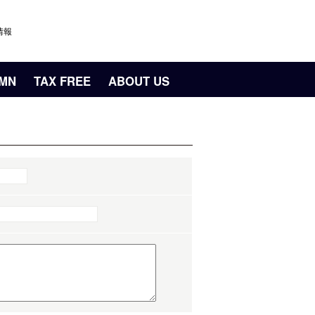
情報
UMN
TAX FREE
ABOUT US