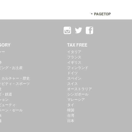
PAGETOP
GORY
TAX FREE
ャー
イタリア
フランス
跡
イギリス
ピング・お土産
フィンランド
ドイツ
・カルチャー・歴史
スペイン
ィビティ・スポーツ
スイス
社
オーストラリア
ズ・鉄道
シンガポール
ション
マレーシア
ビューティ
タイ
ペーン・セール
韓国
旅
台湾
備
日本