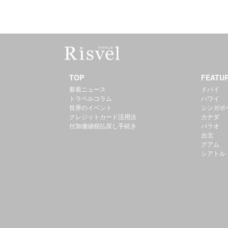
TOP
FEATU
新着ニュース
ドバイ
トラベルコラム
ハワイ
世界のイベント
シンガポ
クレジットカード活用法
カナダ
付加価値税払戻し手続き
パラオ
台北
グアム
シアトル