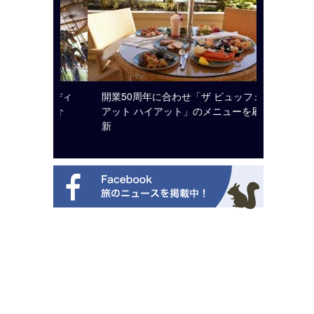
ルト・ディ
開業50周年に合わせ「ザ ビュッフェ
クアロア
選を紹介
アット ハイアット」のメニューを刷
入のお知
新