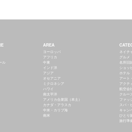
RE
AREA
CATE
ヨーロッパ
ネイチ
アフリカ
グルメ
ール
中東
名所旧
インド洋
ショッ
アジア
ホテル
オセアニア
アート
ミクロネシア
アクテ
ハワイ
航空会
南太平洋
クルー
アメリカ合衆国（本土）
ファッ
カナダ・アラスカ
スパ・
中米・カリブ海
キャン
南米
ひとり
旅行準