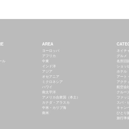
RE
AREA
CATE
ヨーロッパ
ネイチ
アフリカ
グルメ
ール
中東
名所旧
インド洋
ショッ
アジア
ホテル
オセアニア
アート
ミクロネシア
アクテ
ハワイ
航空会
南太平洋
クルー
アメリカ合衆国（本土）
ファッ
カナダ・アラスカ
スパ・
中米・カリブ海
キャン
南米
ひとり
旅行準