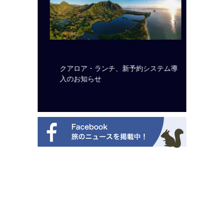
のは私に禁
クアロア・ランチ、新予約システム導
開業50
から刊行
入のお知らせ
アット 
新