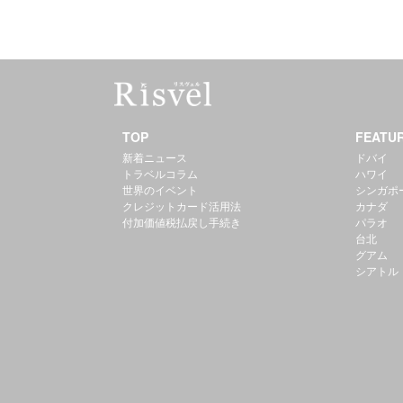
TOP
FEATU
新着ニュース
ドバイ
トラベルコラム
ハワイ
世界のイベント
シンガポ
クレジットカード活用法
カナダ
付加価値税払戻し手続き
パラオ
台北
グアム
シアトル