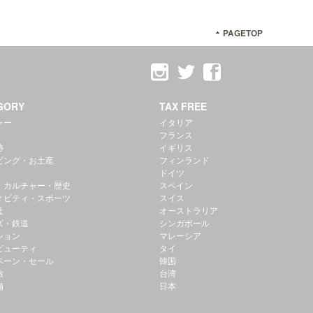
PAGETOP
GORY
TAX FREE
ャー
イタリア
フランス
跡
イギリス
ピング・お土産
フィンランド
ドイツ
・カルチャー・歴史
スペイン
ィビティ・スポーツ
スイス
社
オーストラリア
ズ・鉄道
シンガポール
ション
マレーシア
ビューティ
タイ
ペーン・セール
韓国
旅
台湾
備
日本