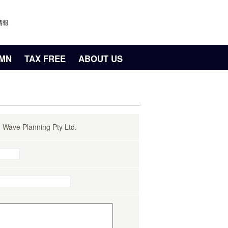
情報
UMN
TAX FREE
ABOUT US
Planning Pty Ltd.