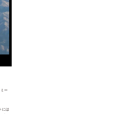
ノミー
トには