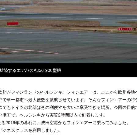
開業50周年に合わせ「ザ ビュッフェ
ロサンゼルス観光局、ウォ
アット ハイアット」のメニューを刷
ズニーゆかりのスポット10
新
陸するエアバスA350-900型機
欧州がフィンランドのヘルシンキ。フィンエアーは、ここから欧州各地
中で単一都市へ最大便数を就航させています。そんなフィンエアーの特
欧でもドイツの北部はその利便性を大いに享受できる場所。今回の目的
い港町で、ヘルシンキから実質2時間以内で到着します。
なる2019年の暮れに、成田空港からフィンエアーに乗ってみました。
ビジネスクラスを利用しました。