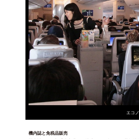
エコ
機内誌と免税品販売