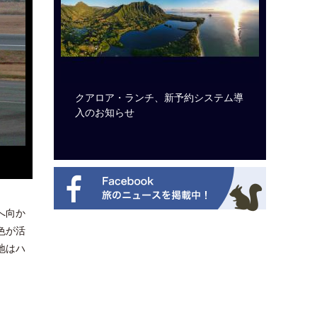
ルト・ディ
クアロア・ランチ、新予約システム導
開業50
選を紹介
入のお知らせ
アット 
新
へ向か
色が活
地はハ