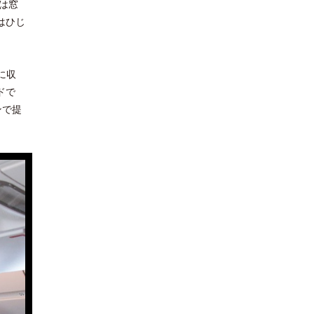
は窓
はひじ
に収
ドで
ンで提