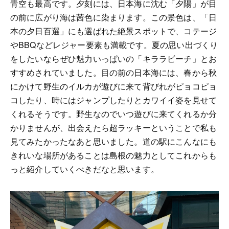
青空も最高です。夕刻には、日本海に沈む「夕陽」が目
の前に広がり海は茜色に染まります。この景色は、「日
本の夕日百選」にも選ばれた絶景スポットで、コテージ
やBBQなどレジャー要素も満載です。夏の思い出づくり
をしたいならぜひ魅力いっぱいの「キララビーチ」とお
すすめされていました。目の前の日本海には、春から秋
にかけて野生のイルカが遊びに来て背びれがピョコピョ
コしたり、時にはジャンプしたりとカワイイ姿を見せて
くれるそうです。野生なのでいつ遊びに来てくれるか分
かりませんが、出会えたら超ラッキーということで私も
見てみたかったなあと思いました。道の駅にこんなにも
きれいな場所があることは島根の魅力としてこれからも
っと紹介していくべきだなと思います。