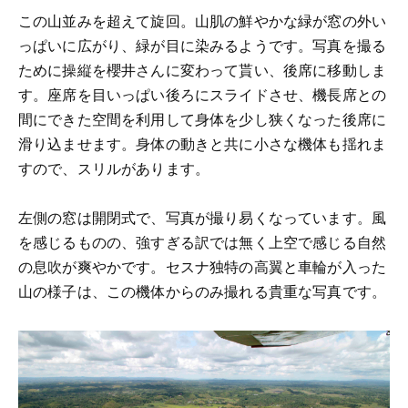
この山並みを超えて旋回。山肌の鮮やかな緑が窓の外い
っぱいに広がり、緑が目に染みるようです。写真を撮る
ために操縦を櫻井さんに変わって貰い、後席に移動しま
す。座席を目いっぱい後ろにスライドさせ、機長席との
間にできた空間を利用して身体を少し狭くなった後席に
滑り込ませます。身体の動きと共に小さな機体も揺れま
すので、スリルがあります。
左側の窓は開閉式で、写真が撮り易くなっています。風
を感じるものの、強すぎる訳では無く上空で感じる自然
の息吹が爽やかです。セスナ独特の高翼と車輪が入った
山の様子は、この機体からのみ撮れる貴重な写真です。