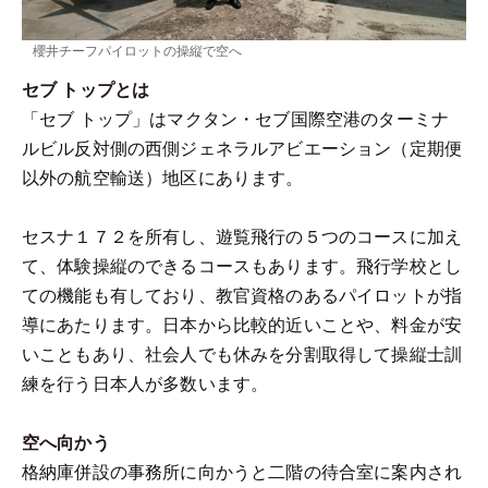
櫻井チーフパイロットの操縦で空へ
セブ トップとは
「セブ トップ」はマクタン・セブ国際空港のターミナ
ルビル反対側の西側ジェネラルアビエーション（定期便
以外の航空輸送）地区にあります。
セスナ１７２を所有し、遊覧飛行の５つのコースに加え
て、体験操縦のできるコースもあります。飛行学校とし
ての機能も有しており、教官資格のあるパイロットが指
導にあたります。日本から比較的近いことや、料金が安
いこともあり、社会人でも休みを分割取得して操縦士訓
練を行う日本人が多数います。
空へ向かう
格納庫併設の事務所に向かうと二階の待合室に案内され