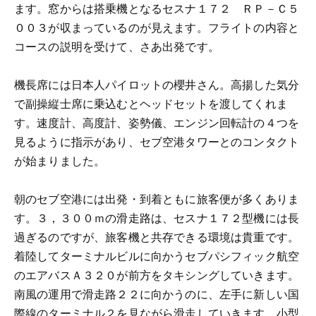
ます。窓からは搭乗機となるセスナ１７２ ＲＰ－Ｃ５
００３が収まっているのが見えます。フライトの内容と
コースの説明を受けて、さあ出発です。
機長席には日本人パイロットの櫻井さん。高揚した気分
で副操縦士席に乗込むとヘッドセットを渡してくれま
す。速度計、高度計、姿勢儀、エンジン回転計の４つを
見るように指示があり、セブ空港タワーとのコンタクト
が始まりました。
朝のセブ空港には出発・到着ともに旅客便が多くありま
す。３，３００ｍの滑走路は、セスナ１７２型機には長
過ぎるのですが、旅客機と共存できる環境は貴重です。
着陸してターミナルビルに向かうセブパシフィック航空
のエアバスＡ３２０が前方をタキシングしていきます。
南風の運用で滑走路２２に向かうのに、左手に新しい国
際線のターミナル２を見ながら滑走していきます。小型