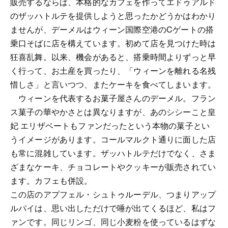
販売するならば、本格的なカフェを作ってエドゥアルド
のザッハトルテを提供しようと思ったかどうかはわかり
ませんが、デーメルはウィーン国際空港のCゲートの搭
乗口そばに店を構えています。初めて店を見つけた時は
狂喜乱舞。以来、機会があると、搭乗時間よりずっと早
く行って、お土産を買ったり、「ウィーンを離れる名残
惜しさ」と言いつつ、またケーキを食べてしまいます。
ウィーンを代表するお菓子屋さんのデーメル。フラン
ス菓子の華やかさとは異なりますが、あのシシーこと皇
妃 エリザベートもファンだったという本物の菓子とい
うイメージがあります。コールマルクト通りに面した店
も常に混雑しています。ザッハトルテだけでなく、さま
ざまなケーキ、チョコレートやクッキーが販売されてい
ます。カフェも併設。
この店のアプフェル・シュトゥルーデル、つまりアップ
ルパイは、思い出しただけで唾が出てくるほど、私はフ
ァンです。同じリンゴ、同じ小麦粉を使っているはずな