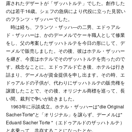
露されたデザートが「ザッハトルテ」でした。創作した
のは若干16歳。シェフの急病により代役に立った見習い
のフランツ・ザッハーでした。
時は経ち、フランツ・ザッハ―の二男、エドゥアル
ド・ザッハーは、かのデーメルでケーキ職人として修業
をし、父の考案したザッハトルテを今日の形にして、デ
ーメルで販売しました。その後、彼はホテル・ザッハー
を継ぎ、今度はホテルでそのザッハトルテを売ったので
す。残念なことに、エドゥアルド亡き後、ホテルは行き
詰まり、デーメルが資金提供を申し出ます。その時、エ
ドゥアルドの子供が、代わりにザッハトルテの販売権を
譲渡したことで、その後、オリジナル商標を巡って、長
い間、裁判で争いが続きました。
1963年に示談成立。ホテル・ザッハーは"die Original
Sacher-Torte"と「オリジナル」を譲らず、デーメルは"
Eduard Sacher Torte "（エドゥアルドのザッハトルテ）
と名乗って、共存することになったとか。