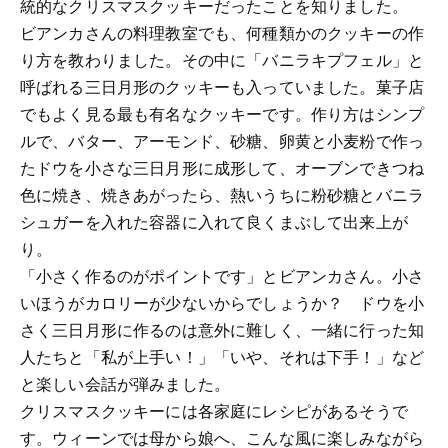
統的なクリスマスクッキーだったことを知りました。
ビアンカさんの料理教室でも、何種類かのクッキーの作
り方を教わりました。その中に「バニラキプフェル」と
呼ばれる三日月形のクッキーも入っていました。菓子店
でもよく見る最も有名なクッキーです。作り方はシンプ
ルで、バター、アーモンド、砂糖、卵黄と小麦粉で作っ
たドウを小さな三日月形に成形して、オーブンできつね
色に焼き、焼きあがったら、熱いうちに粉砂糖とバニラ
シュガーを入れた容器に入れて良くまぶして出来上が
り。
「小さく作るのがポイントです」とビアンカさん。小さ
いほうがカロリーが少ないからでしょうか？ ドウを小
さく三日月形に作るのは意外に難しく、一緒に行った知
人たちと「私が上手い！」「いや、それは下手！」など
と楽しい会話が弾みました。
クリスマスクッキーには各家庭にレシピがあるそうで
す。ウィーンでは母から娘へ、こんな風に楽しみながら