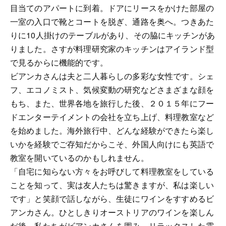
目当てのアパートに到着。ドアにリースをかけた部屋の
一室の入口で靴とコートを脱ぎ、通路を奥へ。つきあた
りに10人掛けのテーブルがあり、その脇にキッチンがあ
りました。さすが料理研究家のキッチンはアイランド型
で見るからに機能的です。
ビアンカさんは夫と二人暮らしの多彩な女性です。シェ
フ、エコノミスト、気候変動の研究などさまざまな顔を
もち、また、世界各地を旅行した後、２０１５年にフー
ドエンターテイメントの会社を立ち上げ、料理教室など
を始めました。海外旅行中、どんな経験ができたら楽し
いかを経験でご存知だからこそ、外国人向けにも英語で
教室を開いているのかもしれません。
「自宅に知らない方々をお呼びして料理教室をしている
ことを知って、実は友人たちは驚きますが、私は楽しい
です」と笑顔で話しながら、生徒にワインをすすめるビ
アンカさん。ひとしきりオーストリアのワインを楽しん
だ後、私たちがビアンカさんを囲み、リラックスした雰