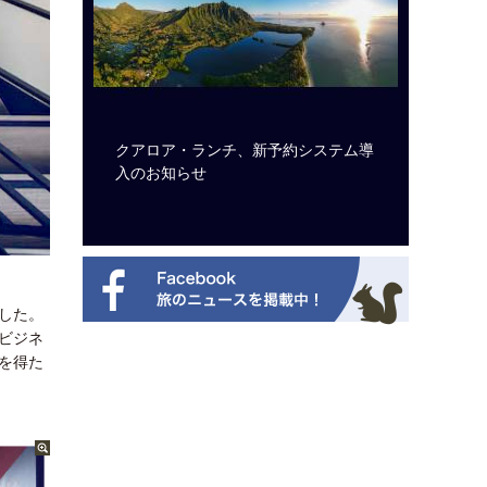
ビュッフェ
クアロア・ランチ、新予約システム導
ロサンゼ
ニューを刷
入のお知らせ
ズニーゆ
した。
ビジネ
を得た