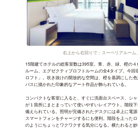
右上から右回りで：スーペリアルーム
15階建てホテルの総客室数は395室。青、赤、緑、橙の
ルーム、エグゼクティブロフトルームの全4タイプ。今回
ロフト」。吹き抜けの開放的な空間は、橙を基調にした色
バスに描かれた印象的なアート作品が飾られている。
コンパクトな客室に入ると、すぐに洗面台スペース、シャ
が１箇所にまとまっていて使いやすいレイアウト。階段下
備えられている。照明が完備されたデスクには卓上に電源
スマートフォンをチャージするにも便利。階段を上ったロ
のようにちょっとワクワクする気分になる。横たわると妙