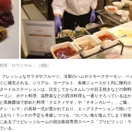
料理「ロワイヤル」（3階）
。フレッシュなサラダやフルーツ、冷製のハムやスモークサーモン、ベ
ぐに補充される。シリアル、ヨーグルト、各種ジュースが１列に陳列さ
ヌードルステーションは、注文してからオムレツや目玉焼きなどの卵料
ーコン、ポテト料理、温野菜などの西洋料理も一通りそろっているほか
と黒糖醬油で炒めた料理「クエティヤオ」や「チキンカレー」、ご飯、
ナシ・レマ」の具材一式が置かれており、エッグステーションで焼いて
上がり！ランチの予定も考慮しつつも、ついつい食が進んでしまう朝食
にあるプリビレッジルームの宿泊客様専用スペース「プリビリッジ・ラ
ている。