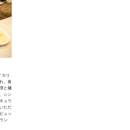
イカリ
れ、食
理と麺
、シン
キュウ
いただ
ビュッ
ウン