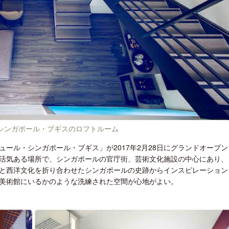
ロサンゼルス観光局、ウォルト・ディ
開業50周年に合わせ「ザ 
ズニーゆかりのスポット10選を紹介
アット ハイアット」のメ
新
シンガポール・ブギスのロフトルーム
ール・シンガポール・ブギス」が2017年2月28日にグランドオープン
活気ある場所で、シンガポールの官庁街、芸術文化施設の中心にあり、
と西洋文化を折り合わせたシンガポールの史跡からインスピレーション
美術館にいるかのような洗練された空間が心地がよい。