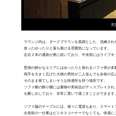
充
ラウンジ内は、ダークブラウンを基調とした、洗練され
使ったゆったりと落ち着ける雰囲気になっています。
左右２本の通路が奥に続いており、中央部にはライブキ
壁側の静かなエリアにはゆったりと座れるソファ席が多
両手を大きく広げた大柄の男性が二人並んでも余裕の広
そのまま寝てしまいそうな快適性を持つ場所です。
ソファ横の飾り棚には書物や美術品がディスプレイされ
を醸し出しており、非常に寛いで過ごすことができます
ソファ脇のテーブルには、個々に電源もあり、スマート
出発前の一仕事はビジネスコーナーでなくても、快適に