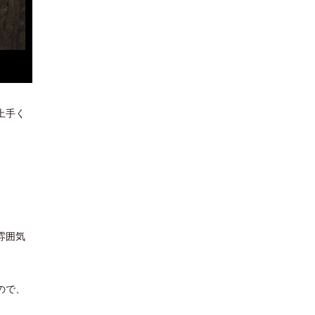
上手く
雰囲気
ので、