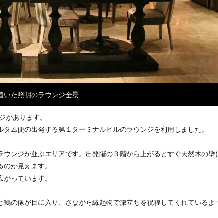
開業50周年に合わせ「ザ ビュッフェ
クアロア・ランチ、新予約
アット ハイアット」のメニューを刷
入のお知らせ
新
着いた照明のラウンジ全景
ンジがあります。
ルダム便の出発する第１ターミナルビルのラウンジを利用しました。
ラウンジが並ぶエリアです。出発階の３階から上がるとすぐ天然木の壁
るのが見えます。
広がっています。
と鶴の像が目に入り、さながら縁起物で旅立ちを祝福してくれているよ