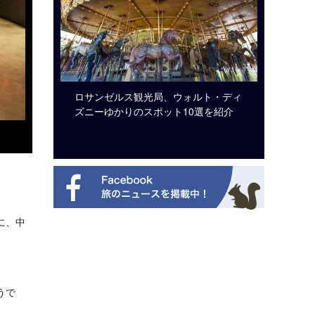
システム導
ロサンゼルス観光局、ウォルト・ディ
開業50
ズニーゆかりのスポット10選を紹介
アット 
新
に、中
うで