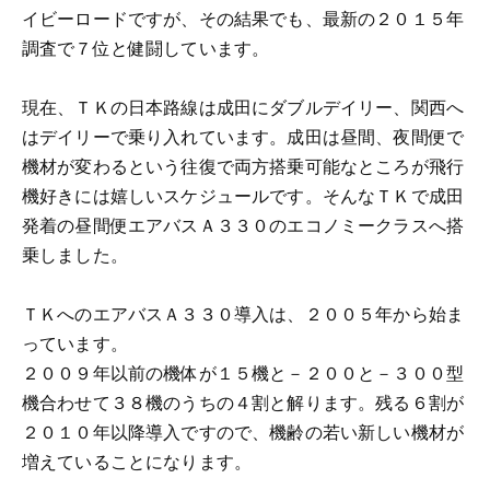
イビーロードですが、その結果でも、最新の２０１５年
調査で７位と健闘しています。
現在、ＴＫの日本路線は成田にダブルデイリー、関西へ
はデイリーで乗り入れています。成田は昼間、夜間便で
機材が変わるという往復で両方搭乗可能なところが飛行
機好きには嬉しいスケジュールです。そんなＴＫで成田
発着の昼間便エアバスＡ３３０のエコノミークラスへ搭
乗しました。
ＴＫへのエアバスＡ３３０導入は、２００５年から始ま
っています。
２００９年以前の機体が１５機と－２００と－３００型
機合わせて３８機のうちの４割と解ります。残る６割が
２０１０年以降導入ですので、機齢の若い新しい機材が
増えていることになります。