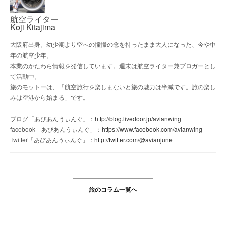
航空ライター
Koji Kitajima
大阪府出身。幼少期より空への憧憬の念を持ったまま大人になった、今や中
年の航空少年。
本業のかたわら情報を発信しています。週末は航空ライター兼ブロガーとし
て活動中。
旅のモットーは、「航空旅行を楽しまないと旅の魅力は半減です。旅の楽し
みは空港から始まる」です。
ブログ「あびあんうぃんぐ」：
http://blog.livedoor.jp/avianwing
facebook「あびあんうぃんぐ」：
https://www.facebook.com/avianwing
Twitter「あびあんうぃんぐ」：
http://twitter.com/@avianjune
旅のコラム一覧へ