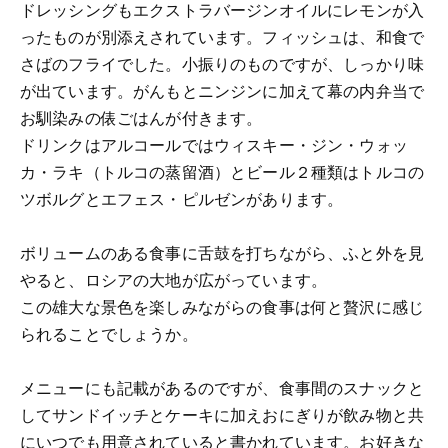
ドレッシングもエクストラバージンオイルにレモンが入
ったものが別添えされています。フィッシュは、和食で
さばのフライでした。小振りのものですが、しっかり味
が出ています。がんもとニンジンに加えて幕の内弁当で
お馴染みの俵ごはんが付きます。
ドリンクはアルコールではウィスキー・ジン・ウォッ
カ・ラキ（トルコの蒸留酒）とビール２種類はトルコの
ツボルグとエフェス・ピルゼンがあります。
ボリュームのある食事に舌鼓を打ちながら、ふと外を見
やると、ロシアの大地が広がっています。
この雄大な景色を楽しみながらの食事は何と贅沢に感じ
られることでしょうか。
メニューにも記載があるのですが、食事間のスナックと
してサンドイッチとケーキに加えおにぎりが飲み物と共
にいつでも用意されていると書かれています。お好きな