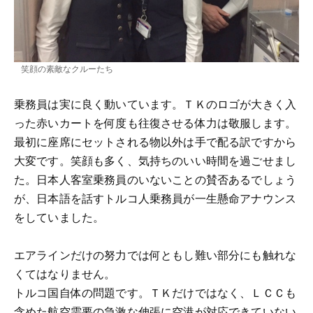
笑顔の素敵なクルーたち
乗務員は実に良く動いています。ＴＫのロゴが大きく入
った赤いカートを何度も往復させる体力は敬服します。
最初に座席にセットされる物以外は手で配る訳ですから
大変です。笑顔も多く、気持ちのいい時間を過ごせまし
た。日本人客室乗務員のいないことの賛否あるでしょう
が、日本語を話すトルコ人乗務員が一生懸命アナウンス
をしていました。
エアラインだけの努力では何ともし難い部分にも触れな
くてはなりません。
トルコ国自体の問題です。ＴＫだけではなく、ＬＣＣも
含めた航空需要の急激な伸張に空港が対応できていない