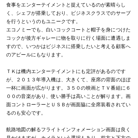
食事をエンターテイメントと捉えているのが素晴らし
く、シェフが搭乗しており、ビジネスクラスでのサーブ
を行うというのもユニークです。
エコノミーでも、白いコックコートと帽子を身につけた
コックが後方ギャレーに物を取りに行く場面に遭遇しま
すので、いつかはビジネスに搭乗したいと考える顧客へ
のアピールにもなります。
ＴＫは機内エンターテイメントにも定評があるのです
が、２０１３年導入機は、大きくて、座席の背面のほぼ
一杯に画面が広がります。３５０の映画とＴＶ番組に６
００の音楽があり、使い勝手は高いことが解ります。画
面コントローラーとＵＳＢが画面脇に全席装着されてい
るのも安心です。
航路地図の解るフライトインフォメーション画面は良く
見かけますが、カメラという選択もあり、前方と下方の