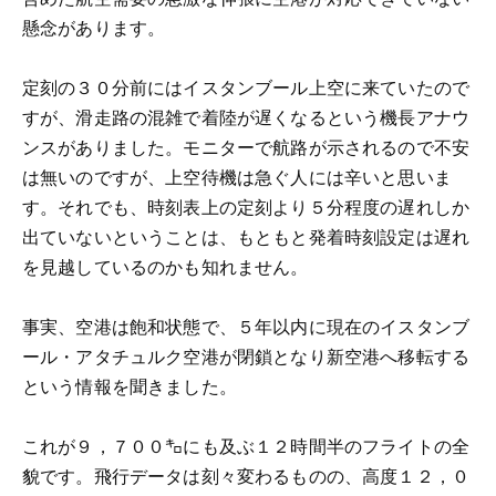
懸念があります。
定刻の３０分前にはイスタンブール上空に来ていたので
すが、滑走路の混雑で着陸が遅くなるという機長アナウ
ンスがありました。モニターで航路が示されるので不安
は無いのですが、上空待機は急ぐ人には辛いと思いま
す。それでも、時刻表上の定刻より５分程度の遅れしか
出ていないということは、もともと発着時刻設定は遅れ
を見越しているのかも知れません。
事実、空港は飽和状態で、５年以内に現在のイスタンブ
ール・アタチュルク空港が閉鎖となり新空港へ移転する
という情報を聞きました。
これが９，７００㌔にも及ぶ１２時間半のフライトの全
貌です。飛行データは刻々変わるものの、高度１２，０