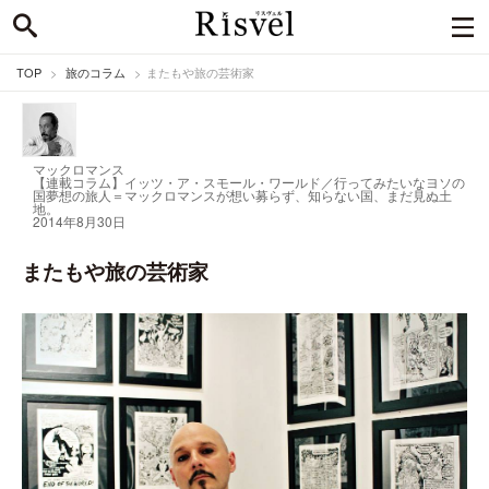
TOP
旅のコラム
またもや旅の芸術家
マックロマンス
【連載コラム】イッツ・ア・スモール・ワールド／行ってみたいなヨソの
国
夢想の旅人＝マックロマンスが想い募らず、知らない国、まだ見ぬ土
地。
2014年8月30日
またもや旅の芸術家