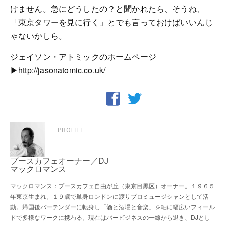
けません。急にどうしたの？と聞かれたら、そうね、
「東京タワーを見に行く」とでも言っておけばいいんじ
ゃないかしら。
ジェイソン・アトミックのホームページ
▶http://jasonatomic.co.uk/
PROFILE
プースカフェオーナー／DJ
マックロマンス
マックロマンス：プースカフェ自由が丘（東京目黒区）オーナー。１９６５
年東京生まれ。１９歳で単身ロンドンに渡りプロミュージシャンとして活
動。帰国後バーテンダーに転身し「酒と酒場と音楽」を軸に幅広いフィール
ドで多様なワークに携わる。現在はバービジネスの一線から退き、DJとし