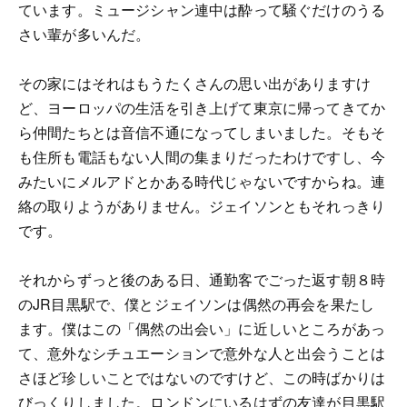
ています。ミュージシャン連中は酔って騒ぐだけのうる
さい輩が多いんだ。
その家にはそれはもうたくさんの思い出がありますけ
ど、ヨーロッパの生活を引き上げて東京に帰ってきてか
ら仲間たちとは音信不通になってしまいました。そもそ
も住所も電話もない人間の集まりだったわけですし、今
みたいにメルアドとかある時代じゃないですからね。連
絡の取りようがありません。ジェイソンともそれっきり
です。
それからずっと後のある日、通勤客でごった返す朝８時
のJR目黒駅で、僕とジェイソンは偶然の再会を果たし
ます。僕はこの「偶然の出会い」に近しいところがあっ
て、意外なシチュエーションで意外な人と出会うことは
さほど珍しいことではないのですけど、この時ばかりは
びっくりしました。ロンドンにいるはずの友達が目黒駅