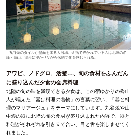
九谷焼のタイルが壁面を飾る大浴場。金箔で描かれているのは北陸の名
峰・白山。温泉に浸かりながら伝統文化を感じられる。
アワビ、ノドグロ、活蟹…、旬の食材をふんだん
に盛り込んだ夕食の会席料理
北陸の旬の味を満喫できる夕食は、この宿ゆかりの魯山
人が唱えた「器は料理の着物」の言葉に習い、「器と料
理のマリアージュ」をテーマにしています。九谷焼や山
中漆の器に北陸の旬の食材が盛り込まれた内容で、器と
料理がそれぞれを引き立て合い、目と舌を楽しませてく
れました。