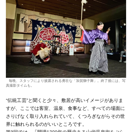
毎晩、スタッフにより披露される勇壮な「加賀獅子舞」。終了後には、写
真撮影タイムも。
“伝統工芸”と聞くと少々、敷居が高いイメージがありま
すが、ここでは客室、温泉、食事など、すべての場面に
さりげなく取り入れられていて、くつろぎながらその世
界に触れられるのがいいところです。
第3回では、
「開湯1300年の歴史ある山代温泉街をぶら