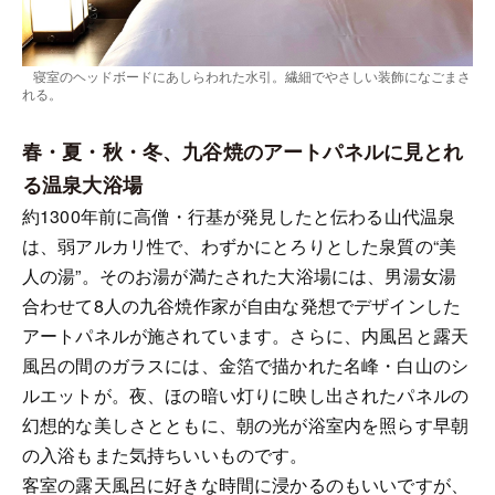
寝室のヘッドボードにあしらわれた水引。繊細でやさしい装飾になごまさ
れる。
春・夏・秋・冬、九谷焼のアートパネルに見とれ
る温泉大浴場
約1300年前に高僧・行基が発見したと伝わる山代温泉
は、弱アルカリ性で、わずかにとろりとした泉質の“美
人の湯”。そのお湯が満たされた大浴場には、男湯女湯
合わせて8人の九谷焼作家が自由な発想でデザインした
アートパネルが施されています。さらに、内風呂と露天
風呂の間のガラスには、金箔で描かれた名峰・白山のシ
ルエットが。夜、ほの暗い灯りに映し出されたパネルの
幻想的な美しさとともに、朝の光が浴室内を照らす早朝
の入浴もまた気持ちいいものです。
客室の露天風呂に好きな時間に浸かるのもいいですが、