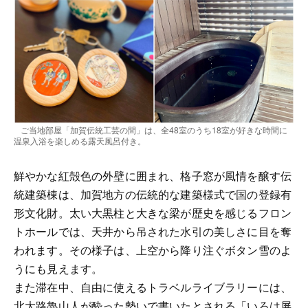
ご当地部屋「加賀伝統工芸の間」は、全48室のうち18室が好きな時間に
温泉入浴を楽しめる露天風呂付き。
鮮やかな紅殻色の外壁に囲まれ、格子窓が風情を醸す伝
統建築棟は、加賀地方の伝統的な建築様式で国の登録有
形文化財。太い大黒柱と大きな梁が歴史を感じるフロン
トホールでは、天井から吊された水引の美しさに目を奪
われます。その様子は、上空から降り注ぐボタン雪のよ
うにも見えます。
また滞在中、自由に使えるトラベルライブラリーには、
北大路魯山人が酔った勢いで書いたとされる「いろは屏