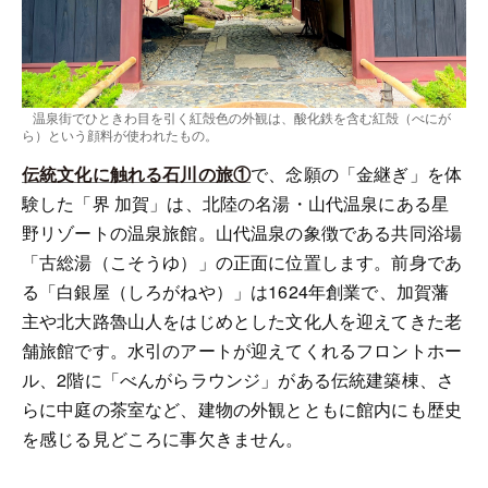
温泉街でひときわ目を引く紅殻色の外観は、酸化鉄を含む紅殻（べにが
ら）という顔料が使われたもの。
伝統文化に触れる石川の旅①
で、念願の「金継ぎ」を体
験した「界 加賀」は、北陸の名湯・山代温泉にある星
野リゾートの温泉旅館。山代温泉の象徴である共同浴場
「古総湯（こそうゆ）」の正面に位置します。前身であ
る「白銀屋（しろがねや）」は1624年創業で、加賀藩
主や北大路魯山人をはじめとした文化人を迎えてきた老
舗旅館です。水引のアートが迎えてくれるフロントホー
ル、2階に「べんがらラウンジ」がある伝統建築棟、さ
らに中庭の茶室など、建物の外観とともに館内にも歴史
を感じる見どころに事欠きません。