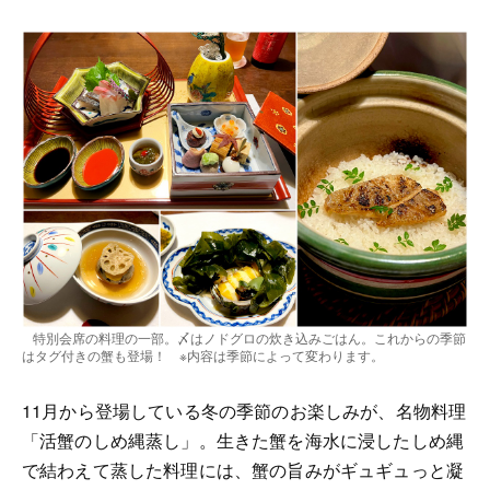
特別会席の料理の一部。〆はノドグロの炊き込みごはん。これからの季節
はタグ付きの蟹も登場！ ※内容は季節によって変わります。
11月から登場している冬の季節のお楽しみが、名物料理
「活蟹のしめ縄蒸し」。生きた蟹を海水に浸したしめ縄
で結わえて蒸した料理には、蟹の旨みがギュギュっと凝